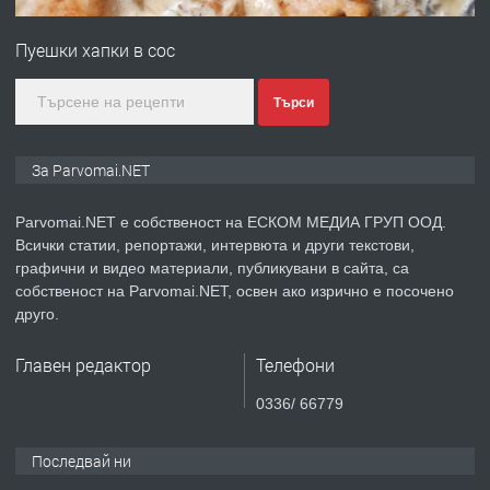
Първи поход "По стъпките на Ангел
Войвода"
Пуешки хапки в сос
преди 1 година
Търси
ПРЕДЛАГА
Монтажник на малки детайли за
За Parvomai.NET
медицинската индустрия
Parvomai.NET е собственост на ЕСКОМ МЕДИА ГРУП ООД.
Всички статии, репортажи, интервюта и други текстови,
преди 1 година
графични и видео материали, публикувани в сайта, са
собственост на Parvomai.NET, освен ако изрично е посочено
ПРЕДЛАГА
Уроци по Математика
друго.
Главен редактор
Телефони
преди 1 година
0336/ 66779
ПРЕДЛАГА
Продавам апартамент - гр.
Последвай ни
Първомай