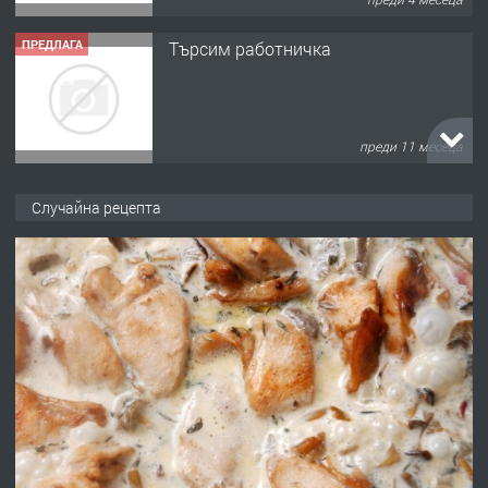
ПРЕДЛАГА
Търсим работничка
преди 11 месеца
ПРЕДЛАГА
Продава употребявани чисти и
Случайна рецепта
запазени матраци за спални.
преди 1 година
ПРЕДЛАГА
Работа за общи работници
преди 1 година
ПРЕДЛАГА