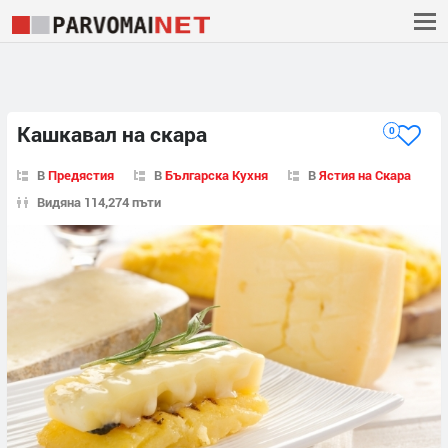
Кашкавал на скара
0
В
Предястия
В
Българска Кухня
В
Ястия на Скара
Видяна 114,274 пъти