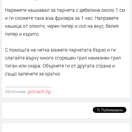
Нарежете кашкавал за парчета с дебелина около 1 см
и ги сложете така във фризера за 1 час. Направете
кашица от олиото, черен пипер и сол на вкус, белия
пипер и кърито.
С помощта на четка мажете парчетата бързо и ги
слагайте върху много сгорещен грил намазнен грил
тиган или скара. Обърнете ги от другата страна и
също запечете за кратко.
Източник:
gotvach.bg