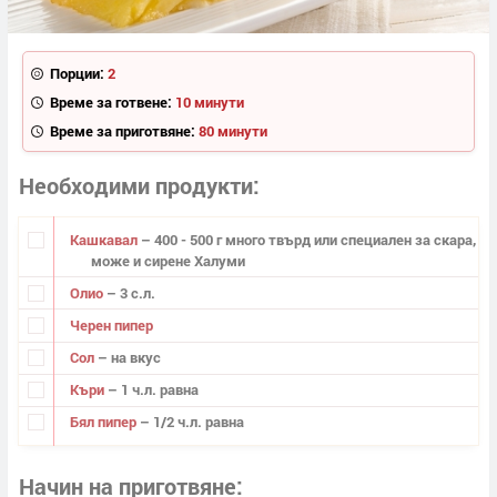
Порции:
2
Време за готвене:
10 минути
Време за приготвяне:
80 минути
Необходими продукти
Кашкавал
– 400 - 500 г много твърд или специален за скара,
може и сирене Халуми
Олио
– 3 с.л.
Черен пипер
Сол
– на вкус
Къри
– 1 ч.л. равна
Бял пипер
– 1/2 ч.л. равна
Начин на приготвяне