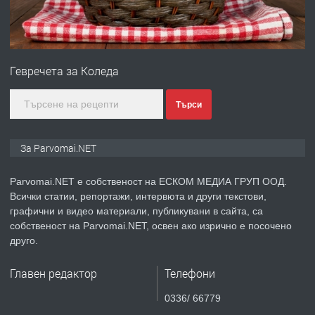
преди 1 година
ПРЕДЛАГА
Първи поход "По стъпките на Ангел
Войвода"
Гевречета за Коледа
преди 1 година
Търси
ПРЕДЛАГА
Монтажник на малки детайли за
За Parvomai.NET
медицинската индустрия
Parvomai.NET е собственост на ЕСКОМ МЕДИА ГРУП ООД.
Всички статии, репортажи, интервюта и други текстови,
преди 1 година
графични и видео материали, публикувани в сайта, са
собственост на Parvomai.NET, освен ако изрично е посочено
ПРЕДЛАГА
Уроци по Математика
друго.
Главен редактор
Телефони
преди 1 година
0336/ 66779