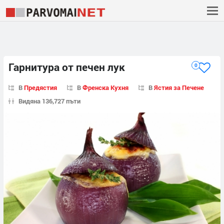
Гарнитура от печен лук
0
В
Предястия
В
Френска Кухня
В
Ястия за Печене
Видяна 136,727 пъти