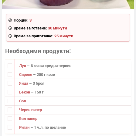
Порции:
3
Време за готвене:
30 минути
Време за приготвяне:
25 минути
Необходими продукти
Лук
– 6 глави средни червен
Сирене
– 200 г козе
Яйца
– 3 броя
Бекон
– 150 г
Сол
Черен пипер
Бял пипер
Риган
– 1 ч.л. по желание