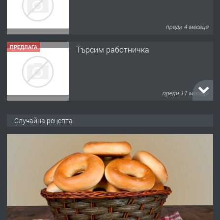
преди 4 месеца
ПРЕДЛАГА
Търсим работничка
преди 11 месеца
ПРЕДЛАГА
Продава употребявани чисти и
Случайна рецепта
запазени матраци за спални.
преди 1 година
ПРЕДЛАГА
Работа за общи работници