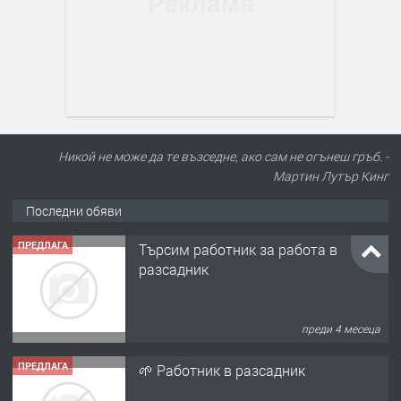
Никой не може да те възседне, ако сам не огънеш гръб. -
Мартин Лутър Кинг
Последни обяви
ПРЕДЛАГА
Търсим работник за работа в
разсадник
преди 4 месеца
ПРЕДЛАГА
🌱 Работник в разсадник