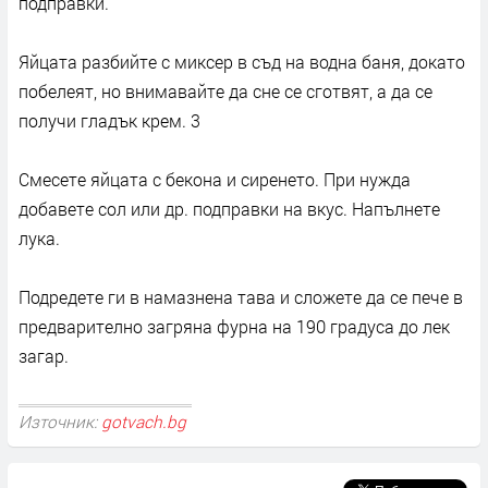
подправки.
Яйцата разбийте с миксер в съд на водна баня, докато
побелеят, но внимавайте да сне се сготвят, а да се
получи гладък крем. 3
Смесете яйцата с бекона и сиренето. При нужда
добавете сол или др. подправки на вкус. Напълнете
лука.
Подредете ги в намазнена тава и сложете да се пече в
предварително загряна фурна на 190 градуса до лек
загар.
Източник:
gotvach.bg