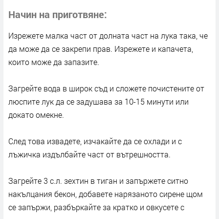
Начин на приготвяне
Изрежете малка част от долната част на лука така, че
да може да се закрепи прав. Изрежете и капачета,
които може да запазите.
Загрейте вода в широк съд и сложете почистените от
люспите лук да се задушава за 10-15 минути или
докато омекне.
След това извадете, изчакайте да се охлади и с
лъжичка издълбайте част от вътрешността.
Загрейте 3 с.л. зехтин в тиган и запържете ситно
накълцания бекон, добавете нарязаното сирене щом
се запържи, разбъркайте за кратко и овкусете с