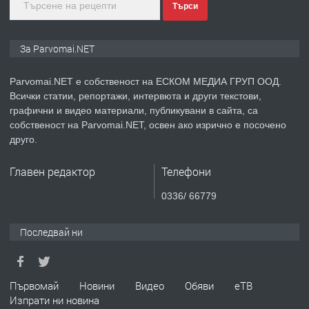
преди 1 година
Търси
ПРЕДЛАГА
Монтажник на малки детайли за
За Parvomai.NET
медицинската индустрия
Parvomai.NET е собственост на ЕСКОМ МЕДИА ГРУП ООД.
Всички статии, репортажи, интервюта и други текстови,
преди 1 година
графични и видео материали, публикувани в сайта, са
собственост на Parvomai.NET, освен ако изрично е посочено
ПРЕДЛАГА
Уроци по Математика
друго.
Главен редактор
Телефони
преди 1 година
0336/ 66779
ПРЕДЛАГА
Продавам апартамент - гр.
Последвай ни
Първомай
преди 1 година
Първомай
Новини
Видео
Обяви
еТВ
Изпрати ни новина