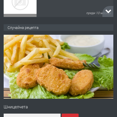
преди 10 месеца
ПРЕДЛАГА
Продава употребявани чисти и
Случайна рецепта
запазени матраци за спални.
преди 1 година
ПРЕДЛАГА
Работа за общи работници
преди 1 година
ПРЕДЛАГА
Първи поход "По стъпките на Ангел
Войвода"
Шницелчета