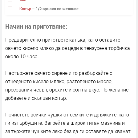
Копър
– 1/2 връзка по желание
Начин на приготвяне
Предварително пригответе катъка, като оставите
овчето кисело мляко да се цеди в тензухена торбичка
около 10 часа.
Настържете овчето сирене и го разбъркайте с
отцеденото кисело мляко, разтопеното масло,
пресования чесън, орехите и сол на вкус. По желание
добавете и скълцан копър.
Почистете всички чушки от семките и дръжките, като
ги изтърбушите. Загрейте в широк тиган мазнина и
запържете чушките леко без да ги оставяте да хванат