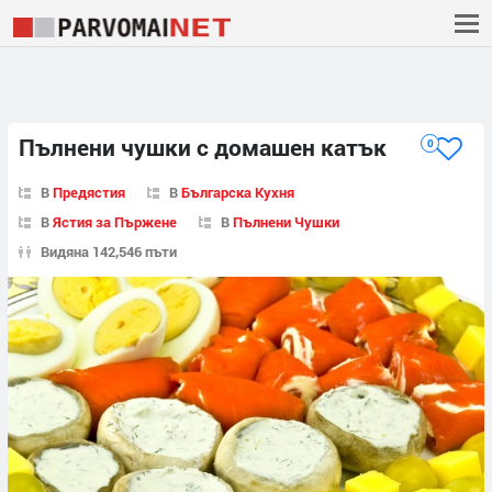
Пълнени чушки с домашен катък
0
В
Предястия
В
Българска Кухня
В
Ястия за Пържене
В
Пълнени Чушки
Видяна 142,546 пъти