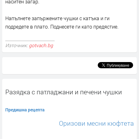
наситен загар.
Напълнете запържените чушки с катъка и ги
подредете в плато. Поднесете ги като предястие.
Източник:
gotvach.bg
Разядка с патладжани и печени чушки
Предишна рецепта
Оризови месни кюфтета