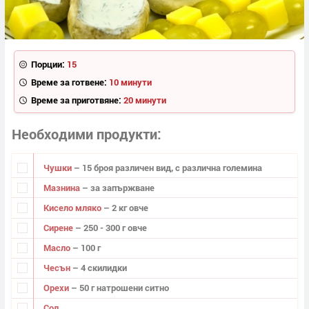
Порции:
15
Време за готвене:
10 минути
Време за приготвяне:
20 минути
Необходими продукти
Чушки
– 15 броя различен вид, с различна големина
Мазнина
– за запържване
Кисело мляко
– 2 кг овче
Сирене
– 250 - 300 г овче
Масло
– 100 г
Чесън
– 4 скилидки
Орехи
– 50 г натрошени ситно
Сол