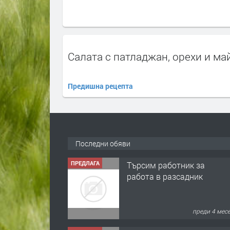
Салата с патладжан, орехи и ма
Предишна рецепта
Последни обяви
ПРЕДЛАГА
Търсим работник за
работа в разсадник
преди 4 мес