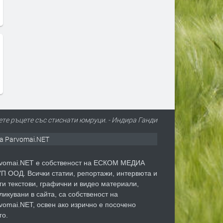
ете ръцете със стиснати юмруци. - Индира Ганди
а Parvomai.NET
vomai.NET е собственост на ЕСКОМ МЕДИА
П ООД. Всички статии, репортажи, интервюта и
ги текстови, графични и видео материали,
ликувани в сайта, са собственост на
vomai.NET, освен ако изрично е посочено
го.