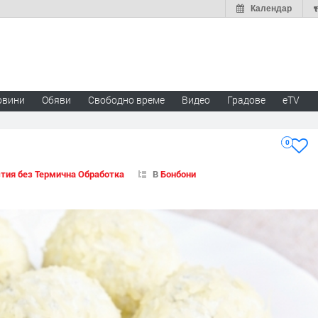
Календар
овини
Обяви
Свободно време
Видео
Градове
eTV
0
тия без Термична Обработка
В
Бонбони