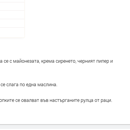
а се с майонезата, крема сиренето, черният пипер и
 се слага по една маслина.
опките се овалват във настърганите рулца от раци.