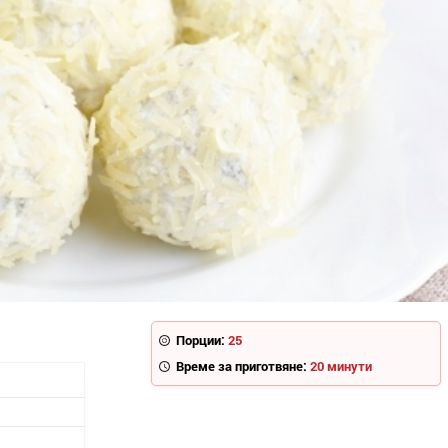
Порции:
25
Време за приготвяне:
20 минути