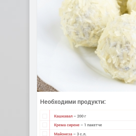
Необходими продукти
Кашкавал
– 200 г
Крема сирене
– 1 пакетче
Майонеза
– 3 с.л.