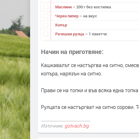
Маслини
– 200 г без костилка
Черен пипер
– на вкус
Копър
Рачешки рулца
– 1 пакетче
Начин на приготвяне
Кашкавалът се настъргва на ситно, смесв
копъра, нарязън на ситно.
Прави се на топки и във всяка една топка
Рулцата се настъргват на ситно сорови. Т
Източник:
gotvach.bg