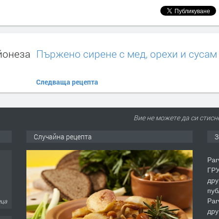
йонеза
Пържено сирене с мед, орехи и сусам
Следваща рецепта
Вие не можете да си стисн
Случайна рецепта
З
Par
ГРУ
дру
пуб
Par
еца
дру