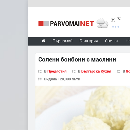
°C
39
Първомай
България
Светът
Н
Солени бонбони с маслини
В
Предястия
В
Българска Кухня
В
Яс
Видяна 128,390 пъти