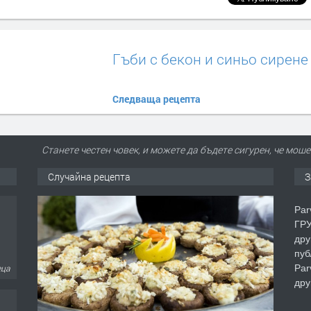
Гъби с бекон и синьо сирене
Следваща рецепта
Станете честен човек, и можете да бъдете сигурен, че моше
Случайна рецепта
З
Par
ГРУ
дру
пуб
Par
еца
дру