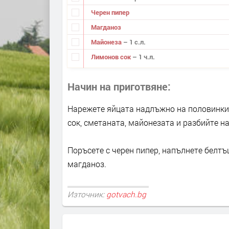
Черен пипер
Магданоз
Майонеза
– 1 с.л.
Лимонов сок
– 1 ч.л.
Начин на приготвяне
Нарежете яйцата надлъжно на половинки
сок, сметаната, майонезата и разбийте на
Поръсете с черен пипер, напълнете белтъ
магданоз.
Източник:
gotvach.bg