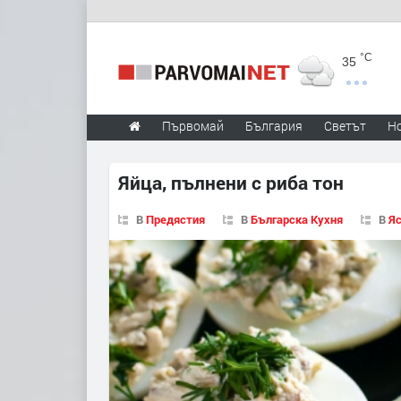
°C
35
Първомай
България
Светът
Н
Яйца, пълнени с риба тон
В
Предястия
В
Българска Кухня
В
Яс