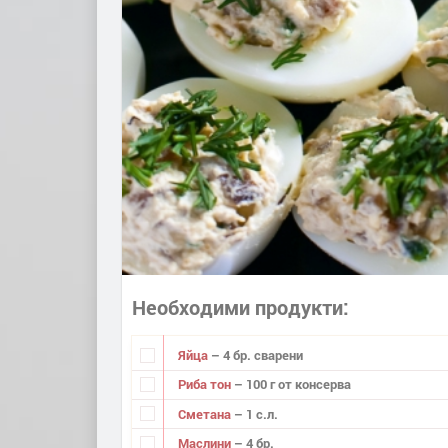
Необходими продукти
Яйца
– 4 бр. сварени
Риба тон
– 100 г от консерва
Сметана
– 1 с.л.
Маслини
– 4 бр.