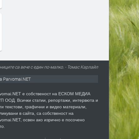
ниците са вече с един по-малко. - Томас Карлайл
а Parvomai.NET
vomai.NET е собственост на ЕСКОМ МЕДИА
П ООД. Всички статии, репортажи, интервюта и
ги текстови, графични и видео материали,
ликувани в сайта, са собственост на
vomai.NET, освен ако изрично е посочено
го.