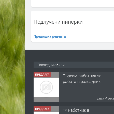
Подлучени пиперки
Предишна рецепта
Последни обяви
ПРЕДЛАГА
🌱 Работник в
разсадник
преди 4 мес
ПРЕДЛАГА
Търсим работничка