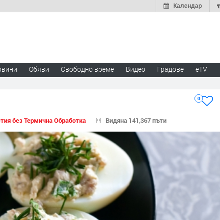
Календар
овини
Обяви
Свободно време
Видео
Градове
eTV
0
тия без Термична Обработка
Видяна 141,367 пъти