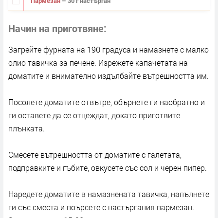
Пармезан
– 30 г настърган
Начин на приготвяне
Загрейте фурната на 190 градуса и намазнете с малко
олио тавичка за печене. Изрежете капачетата на
доматите и внимателно издълбайте вътрешността им.
Посолете доматите отвътре, обърнете ги наобратно и
ги оставете да се отцеждат, докато приготвите
плънката.
Смесете вътрешността от доматите с галетата,
подправките и гъбите, овкусете със сол и черен пипер.
Наредете доматите в намазнената тавичка, напълнете
ги със сместа и поърсете с настъргания пармезан.