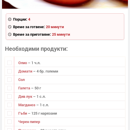
Порции:
4
Време за готвене:
20 минути
Време за приготвяне:
25 минути
Необходими продукти
Олио
– 1 ч.л.
Домати
– 4 бр. големи
Сол
Галета
– 50 г
Див лук
– 1 с.л.
Магданоз
– 1 с.л.
Гъби
– 125 г нарязани
Черен пипер