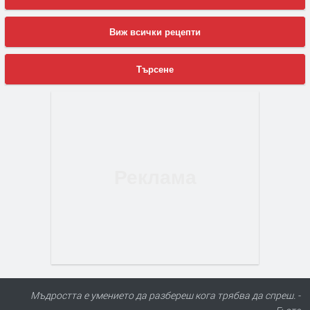
Виж всички рецепти
Търсене
Мъдростта е умението да разбереш кога трябва да спреш. -