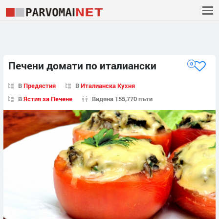
Печени домати по италиански
0
В
Предястия
В
Италианска Кухня
В
Ястия за Печене
Видяна 155,770 пъти