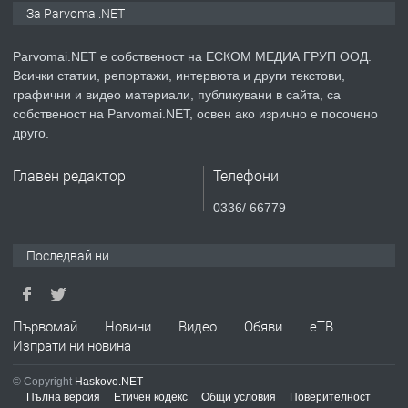
медицинската индустрия
За Parvomai.NET
Parvomai.NET е собственост на ЕСКОМ МЕДИА ГРУП ООД.
преди 1 година
Всички статии, репортажи, интервюта и други текстови,
графични и видео материали, публикувани в сайта, са
ПРЕДЛАГА
Уроци по Математика
собственост на Parvomai.NET, освен ако изрично е посочено
друго.
Главен редактор
Телефони
преди 1 година
0336/ 66779
ПРЕДЛАГА
Продавам апартамент - гр.
Последвай ни
Първомай
преди 1 година
Първомай
Новини
Видео
Обяви
еТВ
Изпрати ни новина
ТЪРСИ
Търсим работник
© Copyright
Haskovo.NET
Пълна версия
Етичен кодекс
Общи условия
Поверителност