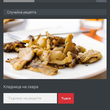
ПРЕДЛАГА
Продава употребявани чисти и
Случайна рецепта
запазени матраци за спални.
преди 1 година
ПРЕДЛАГА
Работа за общи работници
преди 1 година
ПРЕДЛАГА
Първи поход "По стъпките на Ангел
Войвода"
Кладница на скара
преди 1 година
Търси
ПРЕДЛАГА
Монтажник на малки детайли за