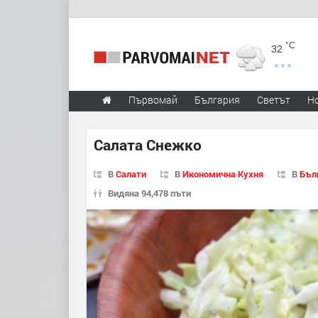
°C
32
Първомай
България
Светът
Н
Салата Снежко
В
Салати
В
Икономична Кухня
В
Бъл
Видяна 94,478 пъти