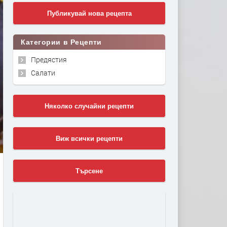
Публикувай нова рецепта
Категории в Рецепти
Предястия
Салати
Няколко случайни рецепти
Виж всички рецепти
Търсене