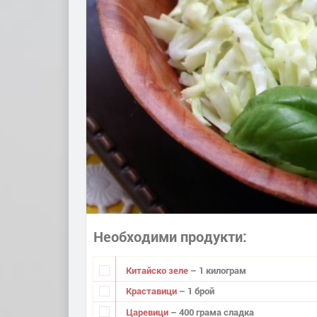
Необходими продукти
Китайско зеле
– 1 килограм
Краставици
– 1 брой
Царевици
– 400 грама сладка