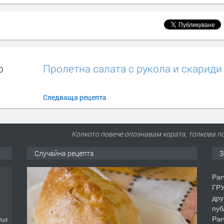
о
Пролетна салата с рукола и скариди
Следваща рецепта
Колкото повече опознавам хората, толкова 
Случайна рецепта
З
Par
ГРУ
дру
пуб
Par
еца