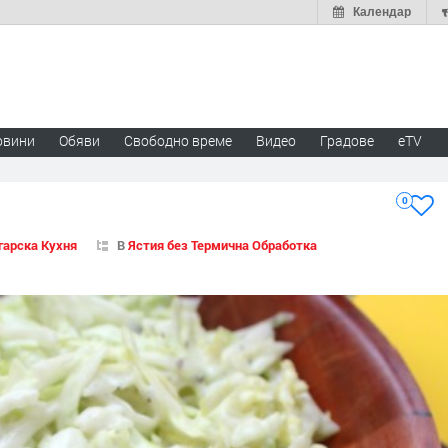
Календар
овини
Обяви
Свободно време
Видео
Градове
eTV
0
гарска Кухня
В
Ястия без Термична Обработка