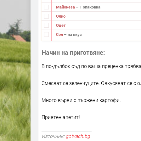
Майонеза
– 1 опаковка
Олио
Оцет
Сол
– на вкус
Начин на приготвяне
В по-дълбок съд по ваша преценка трябва
Смесват се зеленчуците. Овкусяват се с о
Много върви с пържени картофи.
Приятен апетит!
Източник:
gotvach.bg