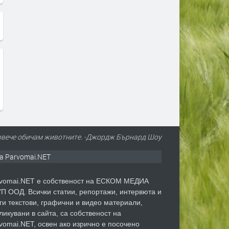
повече обичам животните. -Джордж Бърнард Шоу
а Parvomai.NET
vomai.NET е собственост на ЕСКОМ МЕДИА
П ООД. Всички статии, репортажи, интервюта и
ги текстови, графични и видео материали,
ликувани в сайта, са собственост на
vomai.NET, освен ако изрично е посочено