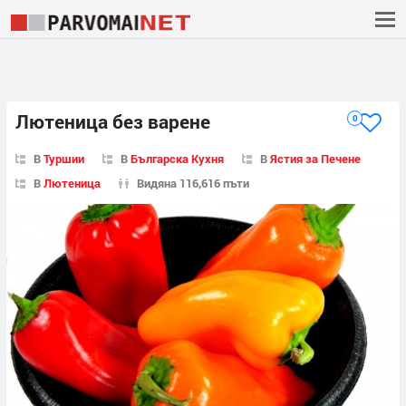
Лютеница без варене
0
В
Туршии
В
Българска Кухня
В
Ястия за Печене
В
Лютеница
Видяна 116,616 пъти