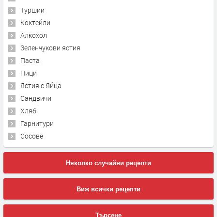
Туршии
Коктейли
Алкохол
Зеленчукови ястия
Паста
Пици
Ястия с Яйца
Сандвичи
Хляб
Гарнитури
Сосове
Няколко случайни рецепти
Виж всички рецепти
Търсене