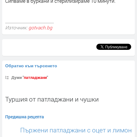
Сипваме в буркани и стерилизираме 10 минути.
Източник:
gotvach.bg
Обратно към търсенето
Думи "
патладжани
"
Туршия от патладжани и чушки
Предишна рецепта
Пържени патладжани с оцет и лимон