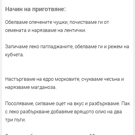
Начин на приготвяне
Обелваме опечените чушки, почистваме ги от
семената и нарязваме на лентички.
Запичаме леко патладжаните, обелваме ги и режем на
кубчета.
Настъргваме на едро морковите, счукваме чесъна и
нарязваме магданоза.
Посоляваме, сипваме оцет на вкус и разбъркваме. Пак
с леко разбъркване добавяме врящото олио на два
три пъти.