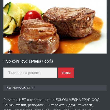
преди 1 година
ПРЕДЛАГА
Работа за общи работници
преди 1 година
ПРЕДЛАГА
Първи поход "По стъпките на Ангел
Войвода"
Пържоли със зелева чорба
преди 1 година
Търси
ПРЕДЛАГА
Монтажник на малки детайли за
За Parvomai.NET
медицинската индустрия
Parvomai.NET е собственост на ЕСКОМ МЕДИА ГРУП ООД.
Всички статии, репортажи, интервюта и други текстови,
преди 1 година
графични и видео материали, публикувани в сайта, са