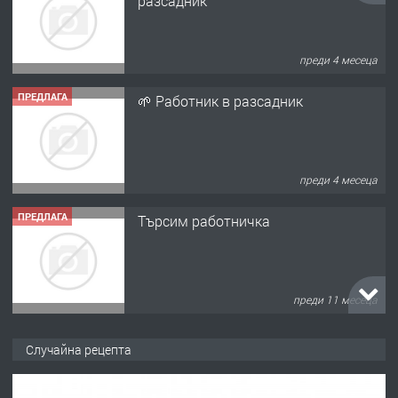
разсадник
преди 4 месеца
ПРЕДЛАГА
🌱 Работник в разсадник
преди 4 месеца
ПРЕДЛАГА
Търсим работничка
преди 11 месеца
ПРЕДЛАГА
Продава употребявани чисти и
Случайна рецепта
запазени матраци за спални.