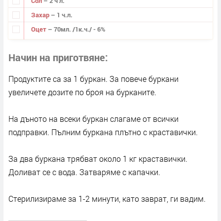
Сол
– 2 ч л.
Захар
– 1 ч.л.
Оцет
– 70мл. /1к.ч./ - 6%
Начин на приготвяне
Продуктите са за 1 буркан. За повече буркани
увеличете дозите по броя на бурканите.
На дъното на всеки буркан слагаме от всички
подправки. Пълним буркана плътно с краставички.
За два буркана трябват около 1 кг краставички.
Доливат се с вода. Затваряме с капачки.
Стерилизираме за 1-2 минути, като заврат, ги вадим.