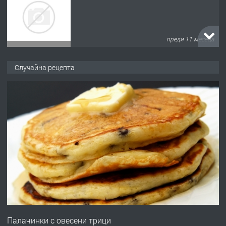
преди 11 месеца
ПРЕДЛАГА
Продава употребявани чисти и
Случайна рецепта
запазени матраци за спални.
преди 1 година
ПРЕДЛАГА
Работа за общи работници
преди 1 година
ПРЕДЛАГА
Първи поход "По стъпките на Ангел
Войвода"
Палачинки с овесени трици