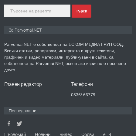
преди 1 година
Търси
ПРЕДЛАГА
Монтажник на малки детайли за
За Parvomai.NET
медицинската индустрия
Parvomai.NET е собственост на ЕСКОМ МЕДИА ГРУП ООД.
Всички статии, репортажи, интервюта и други текстови,
преди 1 година
графични и видео материали, публикувани в сайта, са
собственост на Parvomai.NET, освен ако изрично е посочено
ПРЕДЛАГА
Уроци по Математика
друго.
Главен редактор
Телефони
преди 1 година
0336/ 66779
ПРЕДЛАГА
Продавам апартамент - гр.
Последвай ни
Първомай
преди 1 година
Първомай
Новини
Видео
Обяви
еТВ