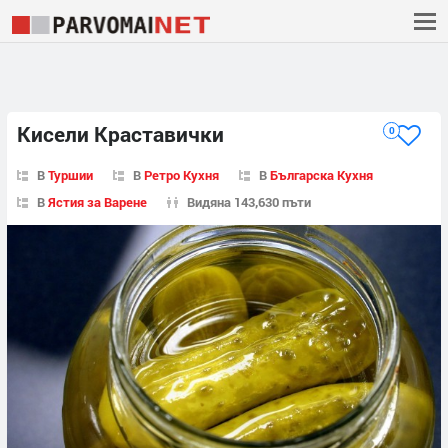
Кисели Краставички
0
В
Туршии
В
Ретро Кухня
В
Българска Кухня
В
Ястия за Варене
Видяна 143,630 пъти