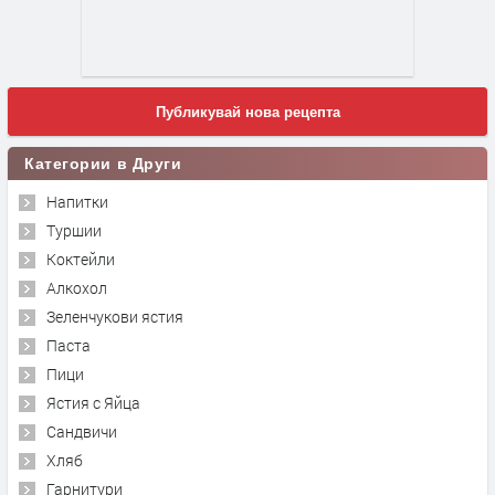
Публикувай нова рецепта
Категории в Други
Напитки
Туршии
Коктейли
Алкохол
Зеленчукови ястия
Паста
Пици
Ястия с Яйца
Сандвичи
Хляб
Гарнитури