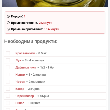
Порции:
1
Време за готвене:
2 минути
Време за приготвяне:
15 минути
Необходими продукти
Краставички
– 0.5 кг.
Лук
– 3 - 4 колелца
Дафинов лист
– 1/2 - 1 бр.
Копър
– 1 - 2 клонки
Чесън
– 2 скилидки
Бахар
– 3 зърна
Черен пипер
– 6 зърна
Синап
– 1 щипка