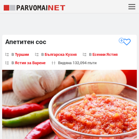
Апетитен сос
0
В
Туршии
В
Българска Кухня
В
Есенни Ястия
В
Ястия за Варене
Видяна 132,094 пъти