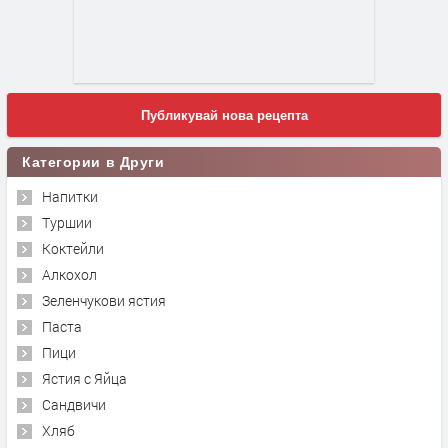
Публикувай нова рецепта
Категории в Други
Напитки
Туршии
Коктейли
Алкохол
Зеленчукови ястия
Паста
Пици
Ястия с Яйца
Сандвичи
Хляб