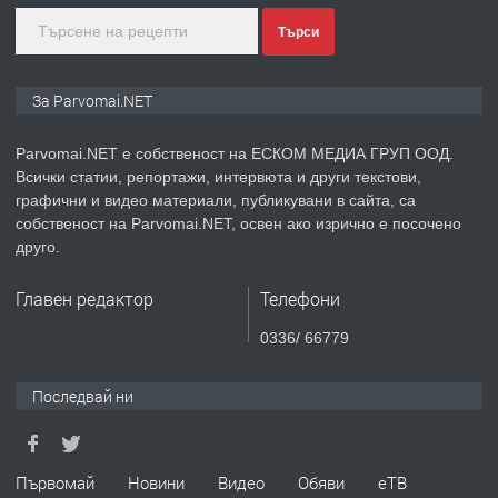
преди 1 година
Търси
ПРЕДЛАГА
Монтажник на малки детайли за
За Parvomai.NET
медицинската индустрия
Parvomai.NET е собственост на ЕСКОМ МЕДИА ГРУП ООД.
Всички статии, репортажи, интервюта и други текстови,
преди 1 година
графични и видео материали, публикувани в сайта, са
собственост на Parvomai.NET, освен ако изрично е посочено
ПРЕДЛАГА
Уроци по Математика
друго.
Главен редактор
Телефони
преди 1 година
0336/ 66779
ПРЕДЛАГА
Продавам апартамент - гр.
Последвай ни
Първомай
преди 1 година
Първомай
Новини
Видео
Обяви
еТВ