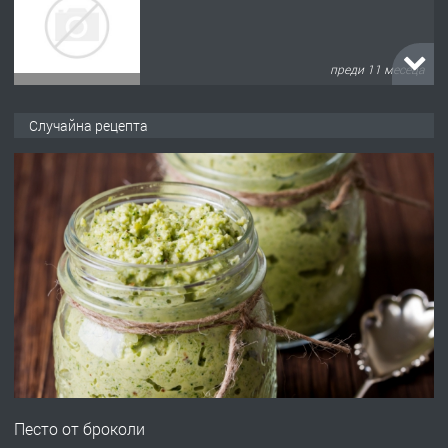
преди 11 месеца
ПРЕДЛАГА
Продава употребявани чисти и
Случайна рецепта
запазени матраци за спални.
преди 1 година
ПРЕДЛАГА
Работа за общи работници
преди 1 година
ПРЕДЛАГА
Първи поход "По стъпките на Ангел
Войвода"
Песто от броколи