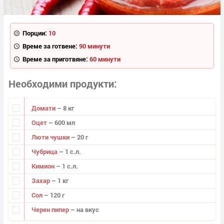
Порции:
10
Време за готвене:
90 минути
Време за приготвяне:
60 минути
Необходими продукти
Домати
– 8 кг
Оцет
– 600 мл
Люти чушки
– 20 г
Чубрица
– 1 с.л.
Кимион
– 1 с.л.
Захар
– 1 кг
Сол
– 120 г
Черен пипер
– на вкус