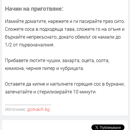
Начин на приготвяне
Измийте доматите, нарежете и ги пасирайте през сито.
Сложете соса в подходяща тава, сложете го на огъня и
бъркайте непрекъснато, докато обемът се намали до
1/2 от първоначалния.
Прибавете лютите чушки, захарта, оцета, солта,
кимиона, черния пипер и чубрицата.
Оставете да кипне и напълнете горещия сос в буркани,
запечатайте и стерилизирайте 10 минути.
Източник:
gotvach.bg