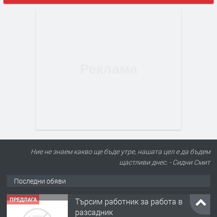
Ние не знаем какво ще бъде утре, нашата цел е да бъдем
щастливи днес. - Сидни Смит
Последни обяви
ПРЕДЛАГА
Търсим работник за работа в
разсадник