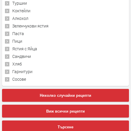
Туршии
Коктейли
Алкохол
Зеленчукови ястия
Паста
Пици
Ястия с Яйца
Сандвичи
Хляб
Гарнитури
Сосове
Няколко случайни рецепти
Виж всички рецепти
Търсене