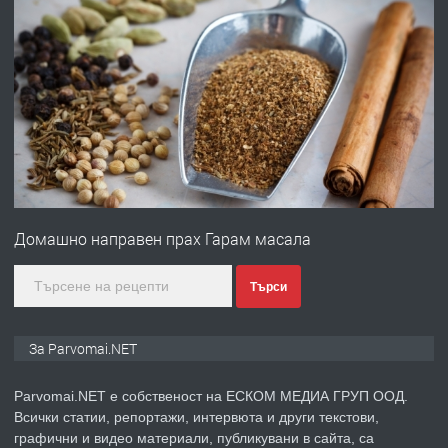
преди 1 година
ПРЕДЛАГА
Работа за общи работници
преди 1 година
ПРЕДЛАГА
Първи поход "По стъпките на Ангел
Войвода"
Домашно направен прах Гарам масала
преди 1 година
Търси
ПРЕДЛАГА
Монтажник на малки детайли за
За Parvomai.NET
медицинската индустрия
Parvomai.NET е собственост на ЕСКОМ МЕДИА ГРУП ООД.
Всички статии, репортажи, интервюта и други текстови,
преди 1 година
графични и видео материали, публикувани в сайта, са