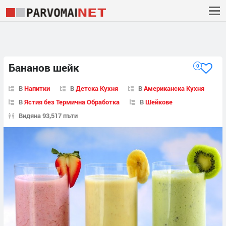
Бананов шейк
0
В
Напитки
В
Детска Кухня
В
Американска Кухня
В
Ястия без Термична Обработка
В
Шейкове
Видяна 93,517 пъти