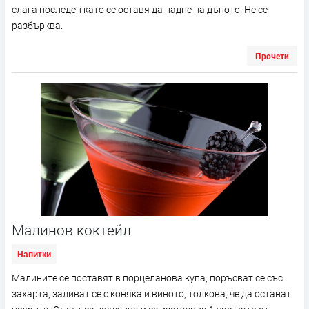
слага последен като се оставя да падне на дъното. Не се
разбърква.
Прочети
Малинов коктейл
Напитки
Малините се поставят в порцеланова купа, поръсват се със
захарта, заливат се с коняка и виното, толкова, че да останат