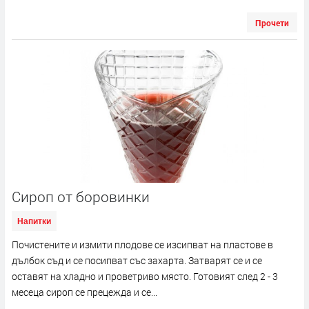
Прочети
Сироп от боровинки
Напитки
Почистените и измити плодове се изсипват на пластове в
дълбок съд и се посипват със захарта. Затварят се и се
оставят на хладно и проветриво място. Готовият след 2 - 3
месеца сироп се прецежда и се...