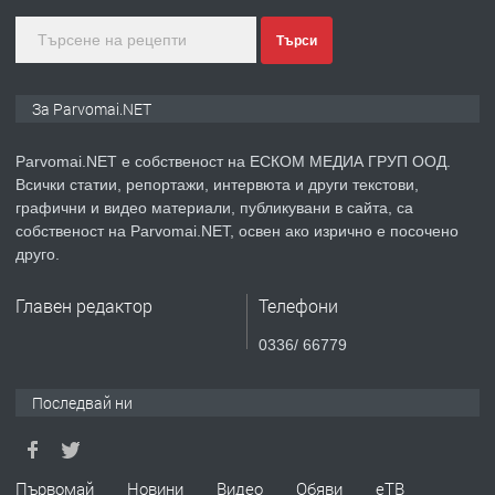
ПРЕДЛАГА
Монтажник на малки детайли за
Търси
медицинската индустрия
За Parvomai.NET
преди 1 година
Parvomai.NET е собственост на ЕСКОМ МЕДИА ГРУП ООД.
ПРЕДЛАГА
Всички статии, репортажи, интервюта и други текстови,
Уроци по Математика
графични и видео материали, публикувани в сайта, са
собственост на Parvomai.NET, освен ако изрично е посочено
друго.
преди 1 година
Главен редактор
Телефони
ПРЕДЛАГА
Продавам апартамент - гр.
0336/ 66779
Първомай
Последвай ни
преди 1 година
ТЪРСИ
Търсим работник
Първомай
Новини
Видео
Обяви
еТВ