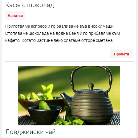
Кафе с шоколад
Напитки
Приготвяме еспресо и го разливаме във високи чаши.
Стопяваме шоколада на водна баня и го прибавяме към
кафето. Когато изстине леко слагаме отгоре сметана.
Прочети
Ловджииски чай