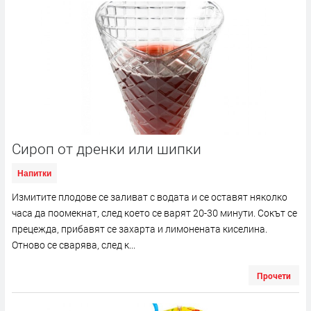
Сироп от дренки или шипки
Напитки
Измитите плодове се заливат с водата и се оставят няколко
часа да поомекнат, след което се варят 20-30 минути. Сокът се
прецежда, прибавят се захарта и лимонената киселина.
Отново се сварява, след к...
Прочети