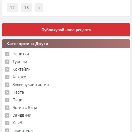
17
18
»
Публикувай нова рецепта
Категории в Други
Напитки
Туршии
Коктейли
Алкохол
Зеленчукови ястия
Паста
Пици
Ястия с Яйца
Сандвичи
Хляб
Гарнитури