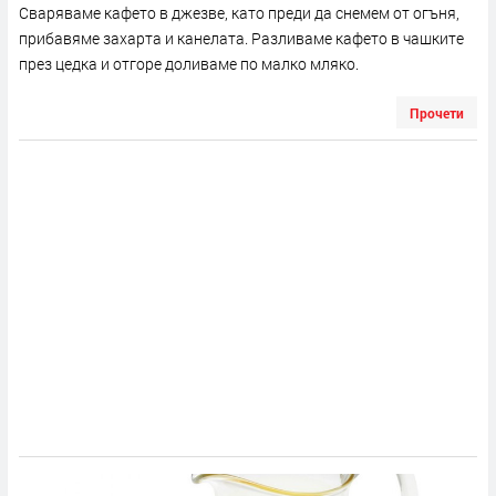
Сваряваме кафето в джезве, като преди да снемем от огъня,
прибавяме захарта и канелата. Разливаме кафето в чашките
през цедка и отгоре доливаме по малко мляко.
Прочети