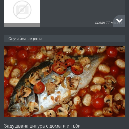
преди 11 месеца
ПРЕДЛАГА
Продава употребявани чисти и
запазени матраци за спални.
Случайна рецепта
преди 1 година
ПРЕДЛАГА
Работа за общи работници
преди 1 година
ПРЕДЛАГА
Първи поход "По стъпките на Ангел
Войвода"
Задушвана ципура с домати и гъби
преди 1 година