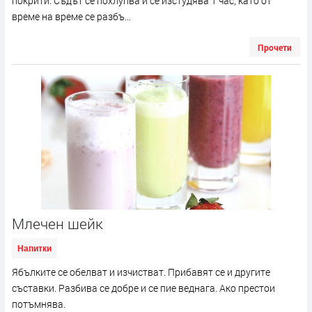
покрити. Съдът се похлупва и се изстудява 1 час, като от
време на време се разбъ...
Прочети
Млечен шейк
Напитки
Ябълките се обелват и изчистват. Прибавят се и другите
съставки. Разбива се добре и се пие веднага. Ако престои
потъмнява.