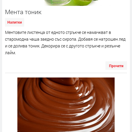
Мента тоник
Напитки
Ментовите листенца от едното стръкче се намачкват в
старомодна чаша заедно със сиропа. Добавя се натрошен лед
и се долива тоник. Декорира се с другото стръкче и резънче
лайм.
Прочети