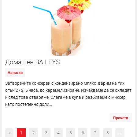
Домашен BAILEYS
Напитки
Затворените консерви с кондензирано мляко, варим на тих
огън 2 - 2. 5 часа, до карамелизиране. Изчакваме да се охладят
и след това отваряме. Слагаме в купа и разбиваме с миксер,
като постепенно доли...
Прочети
«
1
2
3
4
5
6
7
8
...