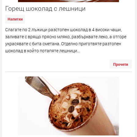
Горещ шоколад с лешници
Напитки
Слагате по 2 лъжици разстопен шоколад в 4 високи чаши,
заливате с врящо прясно мляко, разбърквате леко, а отгоре
украсявате с бита сметана. Отделно приготвяте разтопен
шоколад в който потапяте лешници...
Прочети