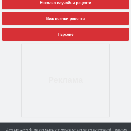
Няколко случайни рецепти
Виж всички рецепти
Търсене
Ако можеш бъди по-умен от другите, но не го показвай. - Филип