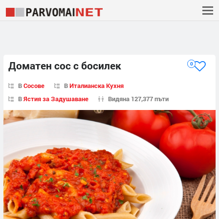
Доматен сос с босилек
0
В
Сосове
В
Италианска Кухня
В
Ястия за Задушаване
Видяна 127,377 пъти