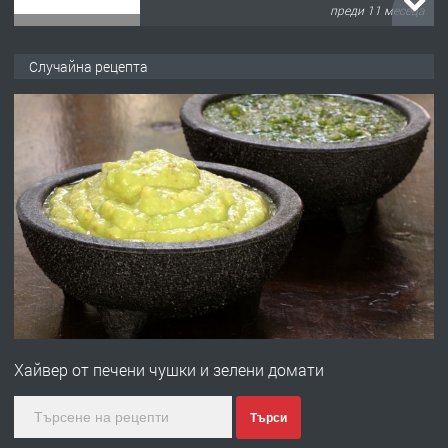
преди 11 месеца
ПРЕДЛАГА
Продава употребявани чисти и
Случайна рецепта
запазени матраци за спални.
преди 1 година
ПРЕДЛАГА
Работа за общи работници
преди 1 година
ПРЕДЛАГА
Първи поход "По стъпките на Ангел
Войвода"
Хайвер от печени чушки и зелени домати
преди 1 година
Търси