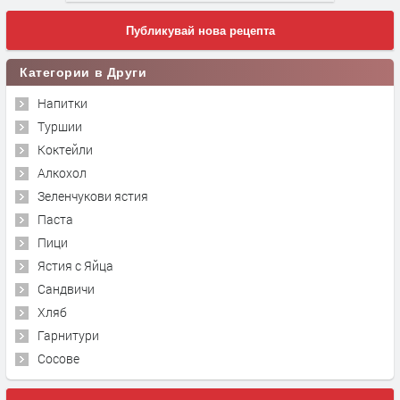
Публикувай нова рецепта
Категории в Други
Напитки
Туршии
Коктейли
Алкохол
Зеленчукови ястия
Паста
Пици
Ястия с Яйца
Сандвичи
Хляб
Гарнитури
Сосове