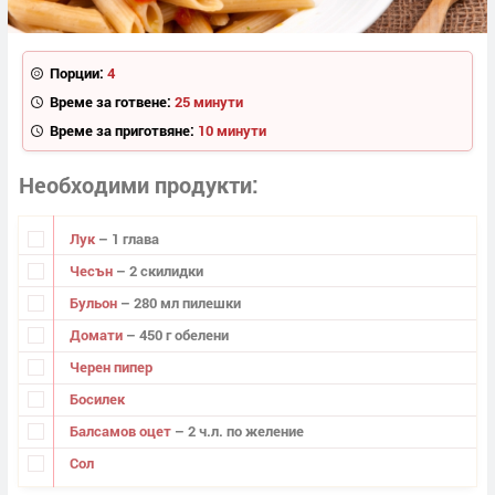
Порции:
4
Време за готвене:
25 минути
Време за приготвяне:
10 минути
Необходими продукти
Лук
– 1 глава
Чесън
– 2 скилидки
Бульон
– 280 мл пилешки
Домати
– 450 г обелени
Черен пипер
Босилек
Балсамов оцет
– 2 ч.л. по желение
Сол