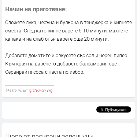
Начин на приготвяне
Сложете лука, чесъна и бульона в тенджерка и кипнете
сместа. След като кипне варете 5-10 минути, махнете
капакa и на слаб огън варете още 20 минути.
Добавете доматите и овкусете със сол и черен пипер.
Към края на варенето добавете балсамовия оцет.
Сервирайте соса с паста по избор.
Източник:
gotvach.bg
Пюре от пасирани зеленчуци