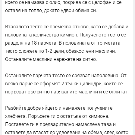
което се намазва с олио, покрива се с целофан и се
оставя на топло, докато удвои обема си.
Втасалото тесто се премесва отново, като се добавя и
половината количество кимион. Полученото тесто се
разделя на 18 парчета. В половината от топчетата
тесто сложете по 1-2 цели, обезкостени маслини.
Останалите маслини нарежете на ситно.
Останалите парчета тесто се срязват наполовина. От
всяко парче се оформят 2 тънки цилиндри, които се
поръсват със ситно нарязаните маслини и се оплитат.
Разбийте добре яйцето и намажете получените
хлебчета. Поръсете ги с остатъка от кимиона.
Поставете ги в предварително намаслена тава и
оставете да втасат до удвояване на обема, след което