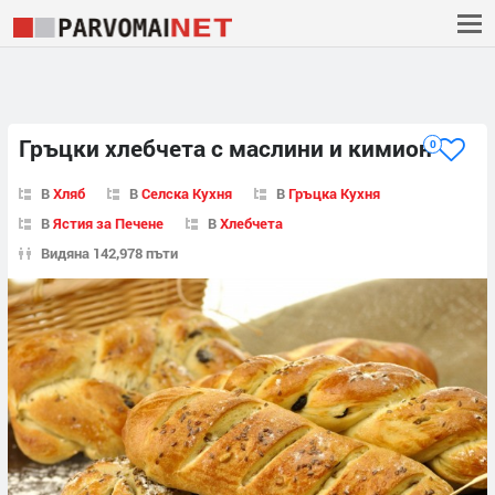
Гръцки хлебчета с маслини и кимион
0
В
Хляб
В
Селска Кухня
В
Гръцка Кухня
В
Ястия за Печене
В
Хлебчета
Видяна 142,978 пъти