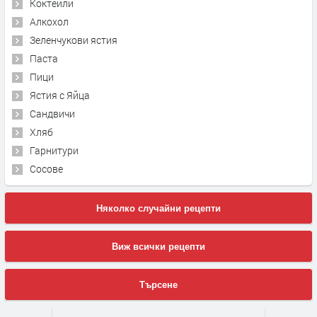
Коктейли
Алкохол
Зеленчукови ястия
Паста
Пици
Ястия с Яйца
Сандвичи
Хляб
Гарнитури
Сосове
Няколко случайни рецепти
Виж всички рецепти
Търсене