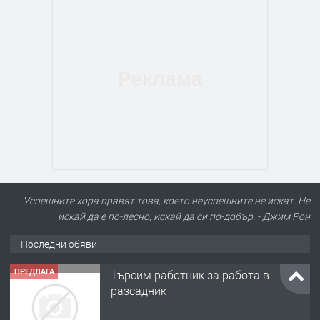
Успешните хора правят това, което неуспешните не искат. Не
искай да е по-лесно, искай да си по-добър. - Джим Рон
Последни обяви
ПРЕДЛАГА
Търсим работник за работа в
разсадник