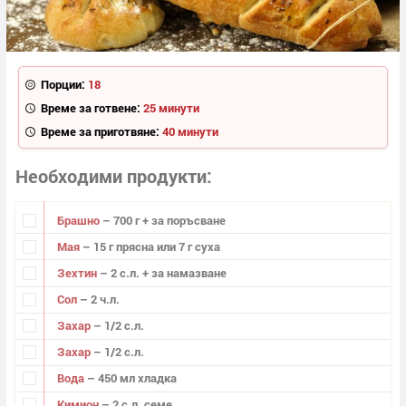
Порции:
18
Време за готвене:
25 минути
Време за приготвяне:
40 минути
Необходими продукти
Брашно
– 700 г + за поръсване
Мая
– 15 г прясна или 7 г суха
Зехтин
– 2 с.л. + за намазване
Сол
– 2 ч.л.
Захар
– 1/2 с.л.
Захар
– 1/2 с.л.
Вода
– 450 мл хладка
Кимион
– 2 с.л. семе