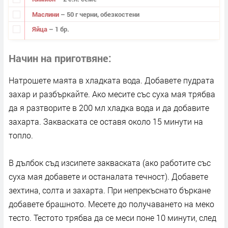
Маслини
– 50 г черни, обезкостени
Яйца
– 1 бр.
Начин на приготвяне
Натрошете маята в хладката вода. Добавете пудрата
захар и разбъркайте. Ако месите със суха мая трябва
да я разтворите в 200 мл хладка вода и да добавите
захарта. Закваската се оставя около 15 минути на
топло.
В дълбок съд изсипете закваската (ако работите със
суха мая добавете и останалата течност). Добавете
зехтина, солта и захарта. При непрекъснато бъркане
добавете брашното. Месете до получаването на меко
тесто. Тестото трябва да се меси поне 10 минути, след