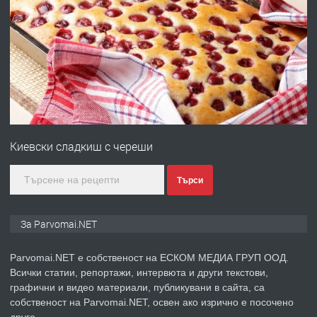
ПРЕДЛАГА
Работа за общи работници
преди 1 година
ПРЕДЛАГА
Първи поход "По стъпките на Ангел
Войвода"
Киевски сладкиш с череши
преди 1 година
Търси
ПРЕДЛАГА
Монтажник на малки детайли за
За Parvomai.NET
медицинската индустрия
Parvomai.NET е собственост на ЕСКОМ МЕДИА ГРУП ООД.
Всички статии, репортажи, интервюта и други текстови,
преди 1 година
графични и видео материали, публикувани в сайта, са
собственост на Parvomai.NET, освен ако изрично е посочено
ПРЕДЛАГА
Уроци по Математика
друго.