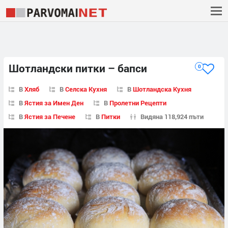
Шотландски питки – бапси
0
В
Хляб
В
Селска Кухня
В
Шотландска Кухня
В
Ястия за Имен Ден
В
Пролетни Рецепти
В
Ястия за Печене
В
Питки
Видяна 118,924 пъти