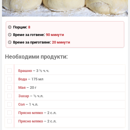
Порции:
8
Време за готвене:
90 минути
Време за приготвяне:
20 минути
Необходими продукти
Брашно
– 3 ½ ч.ч.
Вода
– 175 мл
Мая
– 20 г
Захар
– ½ ч.л.
Сол
– 1 ч.л.
Прясно мляко
– 2 с.л.
Прясно мляко
– 2 с.л.