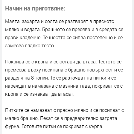
Начин на приготвяне
Маята, захарта и солта се разтварят в прясното
мляко и водата. Брашното се пресява и в средата се
прави кладенче. Течността се сипва постепенно и се
замесва гладко тесто.
Покрива се с кърпа и се оставя да втаса. Тестото се
премесва върху посипана с брашно повърхност и се
разделя на 8 топки. Те се разточват на питки и се
нареждат в намазана с мазнина тава, покриват се с
кърпа и се изчакват да втасат.
Питките се намазват с прясно мляко и се посипват с
малко брашно. Пекат се в предварително загрята
фурна. Готовите питки се покриват с кърпа.