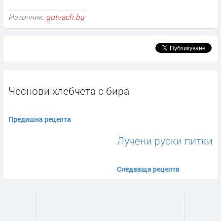
Източник:
gotvach.bg
Чеснови хлебчета с бира
Предишна рецепта
Лучени руски питки
Следваща рецепта