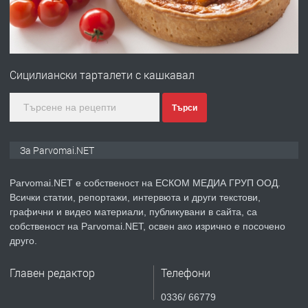
преди 1 година
ПРЕДЛАГА
Първи поход "По стъпките на Ангел
Войвода"
Сицилиански тарталети с кашкавал
преди 1 година
Търси
ПРЕДЛАГА
Монтажник на малки детайли за
За Parvomai.NET
медицинската индустрия
Parvomai.NET е собственост на ЕСКОМ МЕДИА ГРУП ООД.
Всички статии, репортажи, интервюта и други текстови,
преди 1 година
графични и видео материали, публикувани в сайта, са
собственост на Parvomai.NET, освен ако изрично е посочено
ПРЕДЛАГА
Уроци по Математика
друго.
Главен редактор
Телефони
преди 1 година
0336/ 66779