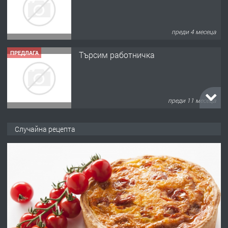
преди 4 месеца
ПРЕДЛАГА
Търсим работничка
преди 11 месеца
ПРЕДЛАГА
Продава употребявани чисти и
Случайна рецепта
запазени матраци за спални.
преди 1 година
ПРЕДЛАГА
Работа за общи работници