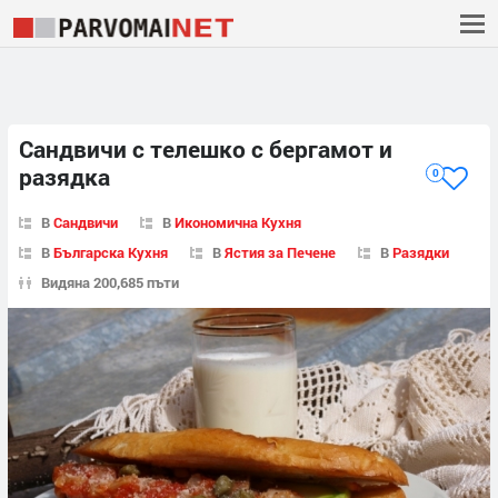
Сандвичи с телешко с бергамот и
разядка
0
В
Сандвичи
В
Икономична Кухня
В
Българска Кухня
В
Ястия за Печене
В
Разядки
Видяна 200,685 пъти