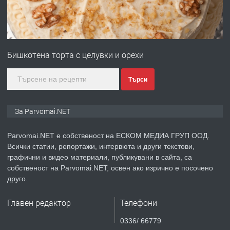
преди 1 година
ПРЕДЛАГА
Уроци по Математика
Бишкотена торта с целувки и орехи
преди 1 година
Търси
ПРЕДЛАГА
Продавам апартамент - гр.
За Parvomai.NET
Първомай
Parvomai.NET е собственост на ЕСКОМ МЕДИА ГРУП ООД.
Всички статии, репортажи, интервюта и други текстови,
преди 1 година
графични и видео материали, публикувани в сайта, са
собственост на Parvomai.NET, освен ако изрично е посочено
ТЪРСИ
Търсим работник
друго.
Главен редактор
Телефони
преди 1 година
0336/ 66779