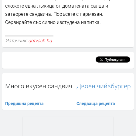
сложете една лъжица от доматената салца и
затворете сандвича. Поръсете с пармезан.
Сервирайте със силно изстудена напитка.
Източник:
gotvach.bg
Много вкусен сандвич
Двоен чийзбургер
Предишна рецепта
Следваща рецепта