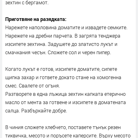
зехтин с бергамот.
Приготвяне на разядката:
Нарежете наполовина доматите и извадете семките.
Нарежете на дребни парчета. В загрята тенджера
изсипете зехтина. Задушете до златисто лукът и
смачкания чесън. Сложете сол и черен пипер.
Когато лукът е готов, изсипете доматите, сипете
щипка захар и гответе докато стане на хомогенна
смес. Свалете от огъня.
Разтворете в една лъжица зехтин капката етерично
масло от мента за готвене и изсипете в доматената
салца. Разбъркайте добре.
В чиния сложете хлебчето, поставете тънък резен
тиквичка, месото и поръсете каперсите. Върху месото