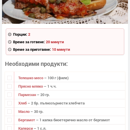
Порции:
2
Време за готвене:
20 минути
Време за приготвяне:
10 минути
Необходими продукти
Телешко месо
– 100 г (филе)
Прясно мляко
– 1 ч.ч.
Пармезан
– 20 гр.
Хляб
– 2 бр. пълнозърнести хлебчета
Масло
– 30 гр.
Бергамот
– 1 капка биоетерично масло от бергамот
Каперси
– 1 с.л.