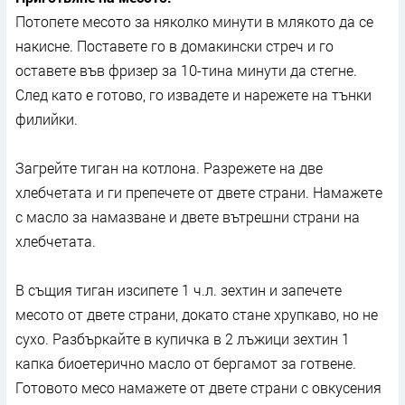
Потопете месото за няколко минути в млякото да се
накисне. Поставете го в домакински стреч и го
оставете във фризер за 10-тина минути да стегне.
След като е готово, го извадете и нарежете на тънки
филийки.
Загрейте тиган на котлона. Разрежете на две
хлебчетата и ги препечете от двете страни. Намажете
с масло за намазване и двете вътрешни страни на
хлебчетата.
В същия тиган изсипете 1 ч.л. зехтин и запечете
месото от двете страни, докато стане хрупкаво, но не
сухо. Разбъркайте в купичка в 2 лъжици зехтин 1
капка биоетерично масло от бергамот за готвене.
Готовото месо намажете от двете страни с овкусения