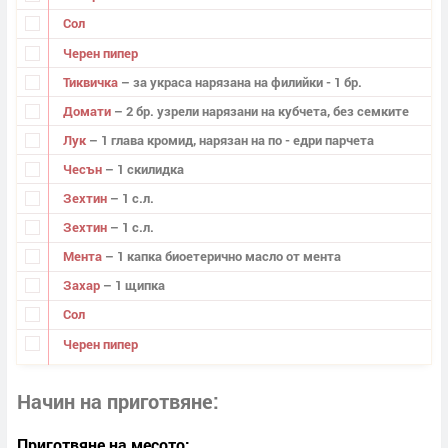
Сол
Черен пипер
Тиквичка
– за украса нарязана на филийки - 1 бр.
Домати
– 2 бр. узрели нарязани на кубчета, без семките
Лук
– 1 глава кромид, нарязан на по - едри парчета
Чесън
– 1 скилидка
Зехтин
– 1 с.л.
Зехтин
– 1 с.л.
Мента
– 1 капка биоетерично масло от мента
Захар
– 1 щипка
Сол
Черен пипер
Начин на приготвяне
Приготвяне на месото: