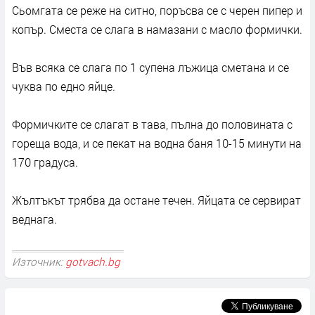
Сьомгата се реже на ситно, поръсва се с черен пипер и
копър. Сместа се слага в намазани с масло формички.
Във всяка се слага по 1 супена лъжица сметана и се
чуква по едно яйце.
Формичките се слагат в тава, пълна до половината с
гореща вода, и се пекат на водна баня 10-15 минути на
170 градуса.
Жълтъкът трябва да остане течен. Яйцата се сервират
веднага.
Източник:
gotvach.bg