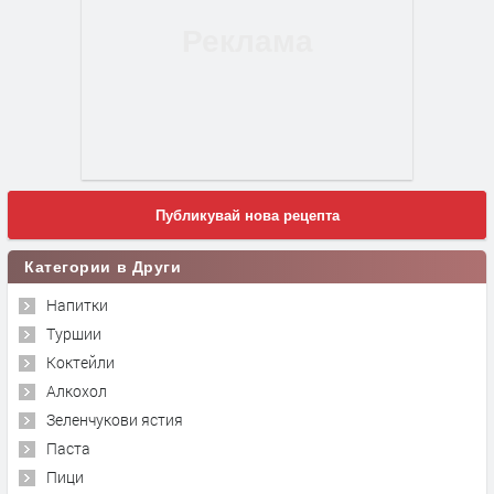
Публикувай нова рецепта
Категории в Други
Напитки
Туршии
Коктейли
Алкохол
Зеленчукови ястия
Паста
Пици