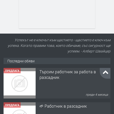
Успехът не е ключът към щастието - щастието е ключ към
успеха. Когато правим това, което обичаме, със сигурност ще
успеем. - Алберт Швайцер
Последни обяви
ПРЕДЛАГА
Търсим работник за работа в
разсадник
преди 4 месеца
ПРЕДЛАГА
🌱 Работник в разсадник