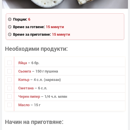
Порции:
6
Време за готвене:
15 минути
Време за приготвяне:
15 минути
Необходими продукти
Яйца
– 6 бр.
Сьомга
– 150 г пушена
Копър
– 4 с.л. (нарязан)
Сметана
– 6 с.л.
Черен пипер
– 1/4 ч.л. млян
Масло
– 15 г
Начин на приготвяне