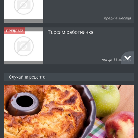
преди 4 месеца
ПРЕДЛАГА
Търсим работничка
преди 11 месеца
ПРЕДЛАГА
Продава употребявани чисти и
Случайна рецепта
запазени матраци за спални.
преди 1 година
ПРЕДЛАГА
Работа за общи работници