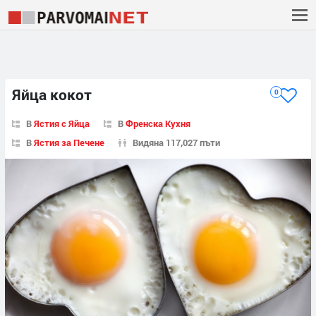
Яйца кокот
0
В
Ястия с Яйца
В
Френска Кухня
В
Ястия за Печене
Видяна 117,027 пъти