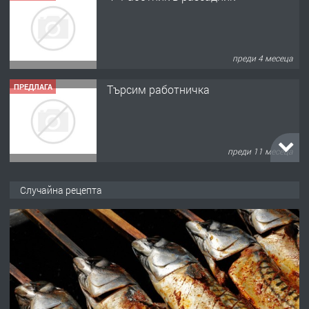
преди 4 месеца
ПРЕДЛАГА
Търсим работничка
преди 11 месеца
ПРЕДЛАГА
Продава употребявани чисти и
Случайна рецепта
запазени матраци за спални.
преди 1 година
ПРЕДЛАГА
Работа за общи работници