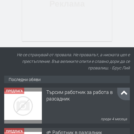
Не се страхувай от провала. Не провалът, а ниската цел е
престъпление. Във великите опити е славно дори да се
провалиш. - Брус Лий
Последни обяви
ПРЕДЛАГА
Търсим работник за работа в
разсадник
преди 4 месеца
ПРЕДЛАГА
🌱 Работник в разсадник