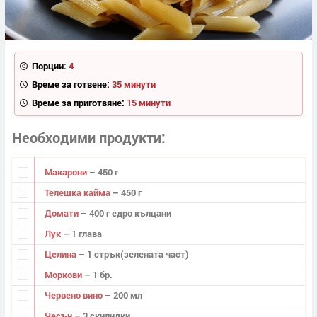
Порции:
4
Време за готвене:
35 минути
Време за приготвяне:
15 минути
Необходими продукти
Макарони
– 450 г
Телешка кайма
– 450 г
Домати
– 400 г едро кълцани
Лук
– 1 глава
Целина
– 1 стрък(зелената част)
Моркови
– 1 бр.
Червено вино
– 200 мл
Чесън
– 3 скилидки