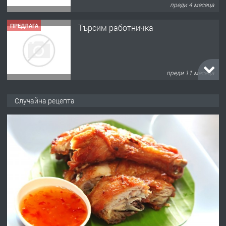
преди 4 месеца
ПРЕДЛАГА
Търсим работничка
преди 11 месеца
ПРЕДЛАГА
Продава употребявани чисти и
Случайна рецепта
запазени матраци за спални.
преди 1 година
ПРЕДЛАГА
Работа за общи работници
преди 1 година