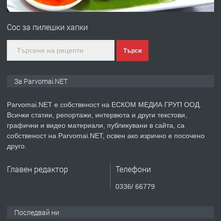
ПРЕДЛАГА
Първи поход "По стъпките на Ангел
Войвода"
Сос за пилешки хапки
преди 1 година
Търси
ПРЕДЛАГА
Монтажник на малки детайли за
За Parvomai.NET
медицинската индустрия
Parvomai.NET е собственост на ЕСКОМ МЕДИА ГРУП ООД.
Всички статии, репортажи, интервюта и други текстови,
преди 1 година
графични и видео материали, публикувани в сайта, са
собственост на Parvomai.NET, освен ако изрично е посочено
ПРЕДЛАГА
Уроци по Математика
друго.
Главен редактор
Телефони
преди 1 година
0336/ 66779
ПРЕДЛАГА
Продавам апартамент - гр.
Последвай ни
Първомай