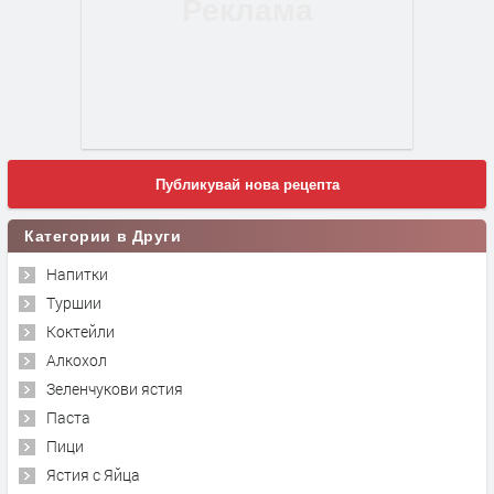
Публикувай нова рецепта
Категории в Други
Напитки
Туршии
Коктейли
Алкохол
Зеленчукови ястия
Паста
Пици
Ястия с Яйца