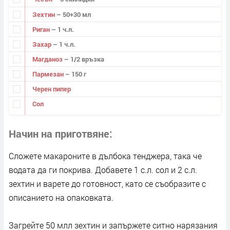
Зехтин
– 50+30 мл
Риган
– 1 ч.л.
Захар
– 1 ч.л.
Магданоз
– 1/2 връзка
Пармезан
– 150 г
Черен пипер
Сол
Начин на приготвяне
Сложете макароните в дълбока тенджера, така че
водата да ги покрива. Добавете 1 с.л. сол и 2 с.л.
зехтин и варете до готовност, като се съобразите с
описанието на опаковката.
Загрейте 50 млл зехтин и запържете ситно нарязания