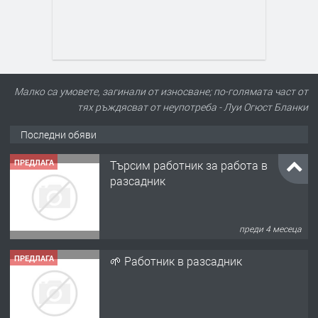
Малко са умовете, загинали от износване; по-голямата част от
тях ръждясват от неупотреба - Луи Огюст Бланки
Последни обяви
ПРЕДЛАГА
Търсим работник за работа в
разсадник
преди 4 месеца
ПРЕДЛАГА
🌱 Работник в разсадник