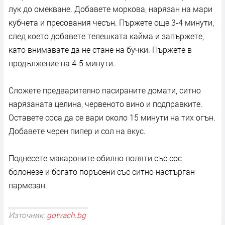
лук до омекване. Добавете моркова, нарязан на мари
кубчета и пресования чесън. Пържете още 3-4 минути,
след което добавете телешката кайма и запържете,
като внимавате да не стане на бучки. Пържете в
продължение на 4-5 минути.
Сложете предварително пасираните домати, ситно
нарязаната целина, червеното вино и подправките.
Оставете соса да се вари около 15 минути на тих огън.
Добавете черен пипер и сол на вкус.
Поднесете макароните обилно поляти със сос
болонезе и богато поръсени със ситно настърган
пармезан.
Източник:
gotvach.bg