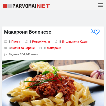
Макарони Болонезе
0
В
Паста
В
Ретро Кухня
В
Италианска Кухня
В
Ястия за Варене
В
Макарони
Видяна 204,841 пъти