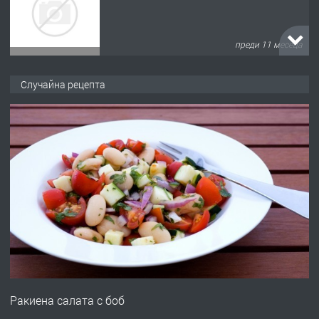
преди 11 месеца
ПРЕДЛАГА
Продава употребявани чисти и
Случайна рецепта
запазени матраци за спални.
преди 1 година
ПРЕДЛАГА
Работа за общи работници
преди 1 година
ПРЕДЛАГА
Първи поход "По стъпките на Ангел
Войвода"
Ракиена салата с боб