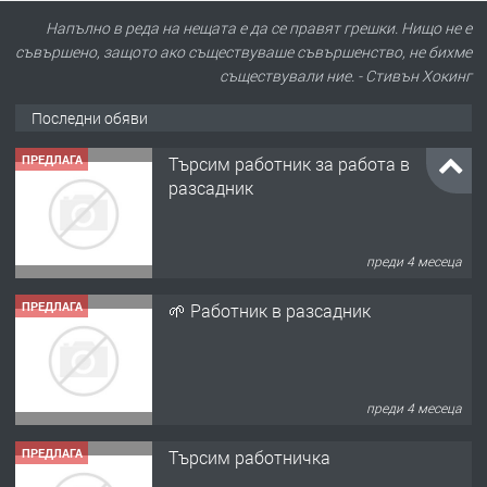
Напълно в реда на нещата е да се правят грешки. Нищо не е
съвършено, защото ако съществуваше съвършенство, не бихме
съществували ние. - Стивън Хокинг
Последни обяви
ПРЕДЛАГА
Търсим работник за работа в
разсадник
преди 4 месеца
ПРЕДЛАГА
🌱 Работник в разсадник
преди 4 месеца
ПРЕДЛАГА
Търсим работничка