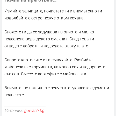
Измийте зелчиците, почистете ги и внимателно ги
издълбайте с остро ножче откъм кочана.
Сложете ги да се задушават в олиото и малко
подсолена вода, докато омекнат. След това ги
отцедете добре и ги подредете върху плато.
Сварете картофите и ги смачкайте. Разбийте
майонезата с горчицата, лимонов сок и подправете
със сол. Смесете картофите с майонезата.
Внимателно напълнете зелчетата, украсете с домат и
поднесете.
Източник:
gotvach.bg