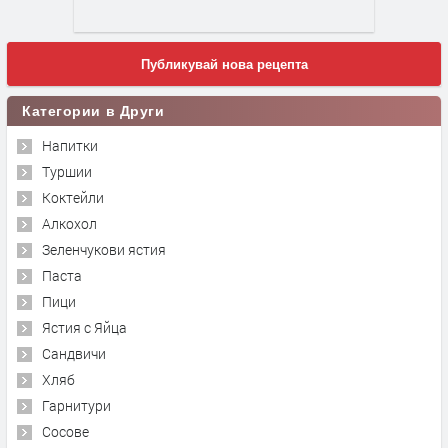
Публикувай нова рецепта
Категории в Други
Напитки
Туршии
Коктейли
Алкохол
Зеленчукови ястия
Паста
Пици
Ястия с Яйца
Сандвичи
Хляб
Гарнитури
Сосове