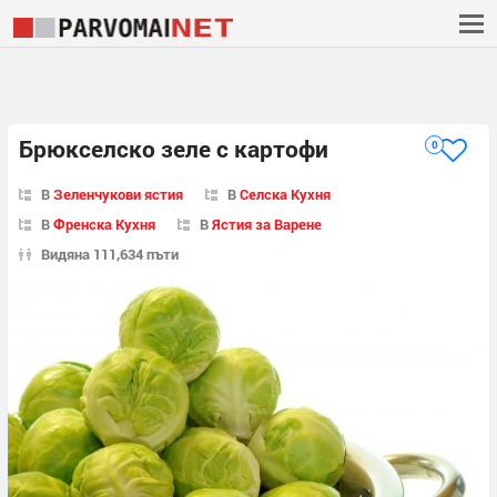
Брюкселско зеле с картофи
0
В
Зеленчукови ястия
В
Селска Кухня
В
Френска Кухня
В
Ястия за Варене
Видяна 111,634 пъти