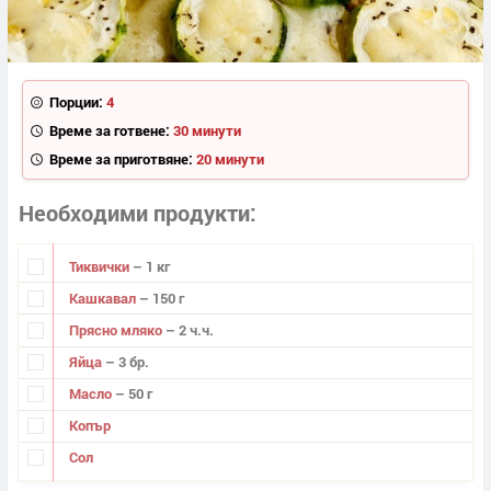
Порции:
4
Време за готвене:
30 минути
Време за приготвяне:
20 минути
Необходими продукти
Тиквички
– 1 кг
Кашкавал
– 150 г
Прясно мляко
– 2 ч.ч.
Яйца
– 3 бр.
Масло
– 50 г
Копър
Сол