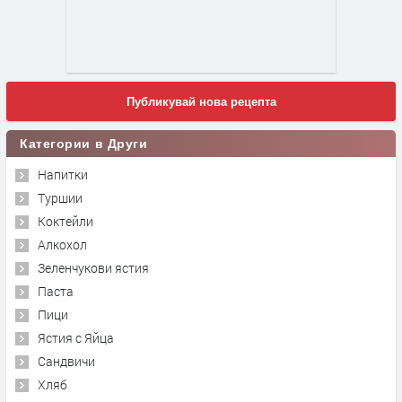
Публикувай нова рецепта
Категории в Други
Напитки
Туршии
Коктейли
Алкохол
Зеленчукови ястия
Паста
Пици
Ястия с Яйца
Сандвичи
Хляб