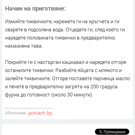
Начин на приготвяне
Измийте тиквичките, нарежете ги на кръгчета и ги
сварете в подсолена вода. Отцедете ги, след което ги
наредете половината тиквички в предварително
намазнена тава.
Покрийте ги с настърган кашкавал и наредете отгоре
останалите тиквички. Разбийте яйцата с млякото и
залейте тиквичките. Отгоре поставете парченца масло
и печете в предварително загрята на 200 градуса
фурна до готовност (около 30 минути).
Източник:
gotvach.bg