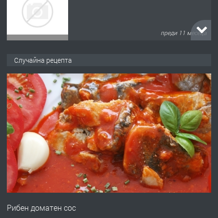
преди 11 месеца
ПРЕДЛАГА
Продава употребявани чисти и
Случайна рецепта
запазени матраци за спални.
преди 1 година
ПРЕДЛАГА
Работа за общи работници
преди 1 година
ПРЕДЛАГА
Първи поход "По стъпките на Ангел
Войвода"
Рибен доматен сос