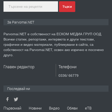
преди 1 година
Търси
ПРЕДЛАГА
Монтажник на малки детайли за
За Parvomai.NET
медицинската индустрия
Parvomai.NET е собственост на ЕСКОМ МЕДИА ГРУП ООД.
Всички статии, репортажи, интервюта и други текстови,
преди 1 година
графични и видео материали, публикувани в сайта, са
собственост на Parvomai.NET, освен ако изрично е посочено
ПРЕДЛАГА
Уроци по Математика
друго.
Главен редактор
Телефони
преди 1 година
0336/ 66779
ПРЕДЛАГА
Продавам апартамент - гр.
Последвай ни
Първомай
преди 1 година
Първомай
Новини
Видео
Обяви
еТВ