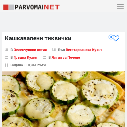
Кашкавалени тиквички
0
В
Зеленчукови ястия
Във
Вегетарианска Кухня
В
Гръцка Кухня
В
Ястия за Печене
Видяна 118,941 пъти