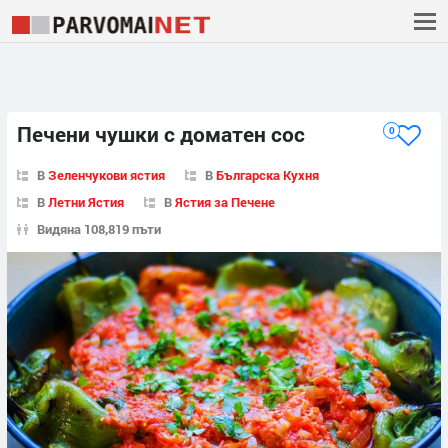
Печени чушки с доматен сос
0
В
Зеленчукови ястия
В
Българска Кухня
В
Летни Ястия
В
Ястия за Печене
Видяна 108,819 пъти