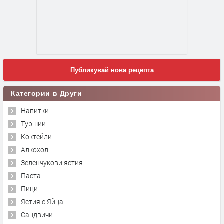
Публикувай нова рецепта
Категории в Други
Напитки
Туршии
Коктейли
Алкохол
Зеленчукови ястия
Паста
Пици
Ястия с Яйца
Сандвичи