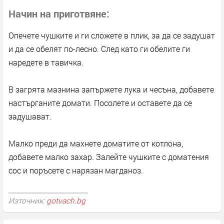
Начин на приготвяне
Опечете чушките и ги сложете в плик, за да се задушат
и да се обелят по-лесно. След като ги обелите ги
наредете в тавичка.
В загрята мазнина запържете лука и чесъна, добавете
настърганите домати. Посолете и оставете да се
задушават.
Малко преди да махнете доматите от котлона,
добавете малко захар. Залейте чушките с доматения
сос и поръсете с нарязан магданоз.
Източник:
gotvach.bg