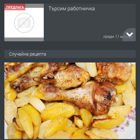
ПРЕДЛАГА
Търсим работничка
преди 11 месеца
ПРЕДЛАГА
Продава употребявани чисти и
Случайна рецепта
запазени матраци за спални.
преди 1 година
ПРЕДЛАГА
Работа за общи работници
преди 1 година
ПРЕДЛАГА
Първи поход "По стъпките на Ангел