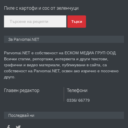
Войвода"
Пиле с картофи и сос от зеленчуци
преди 1 година
Търси
ПРЕДЛАГА
Монтажник на малки детайли за
За Parvomai.NET
медицинската индустрия
Parvomai.NET е собственост на ЕСКОМ МЕДИА ГРУП ООД.
Всички статии, репортажи, интервюта и други текстови,
преди 1 година
графични и видео материали, публикувани в сайта, са
собственост на Parvomai.NET, освен ако изрично е посочено
ПРЕДЛАГА
Уроци по Математика
друго.
Главен редактор
Телефони
преди 1 година
0336/ 66779
ПРЕДЛАГА
Продавам апартамент - гр.
Последвай ни
Първомай