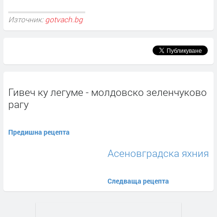
Източник:
gotvach.bg
Гивеч ку легуме - молдовско зеленчуково
рагу
Предишна рецепта
Асеновградска яхния
Следваща рецепта