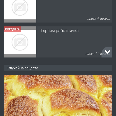
преди 4 месеца
ПРЕДЛАГА
Търсим работничка
преди 11 месеца
ПРЕДЛАГА
Продава употребявани чисти и
Случайна рецепта
запазени матраци за спални.
преди 1 година
ПРЕДЛАГА
Работа за общи работници