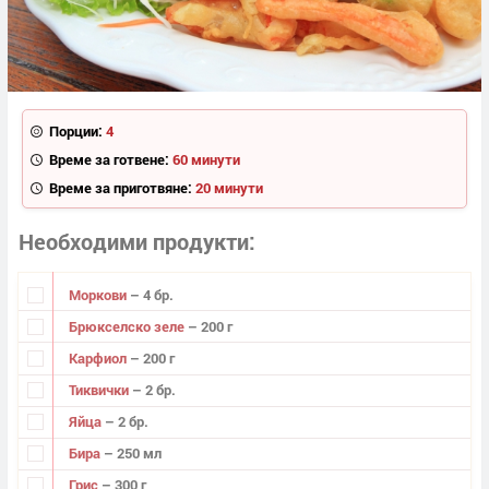
Порции:
4
Време за готвене:
60 минути
Време за приготвяне:
20 минути
Необходими продукти
Моркови
– 4 бр.
Брюкселско зеле
– 200 г
Карфиол
– 200 г
Тиквички
– 2 бр.
Яйца
– 2 бр.
Бира
– 250 мл
Грис
– 300 г