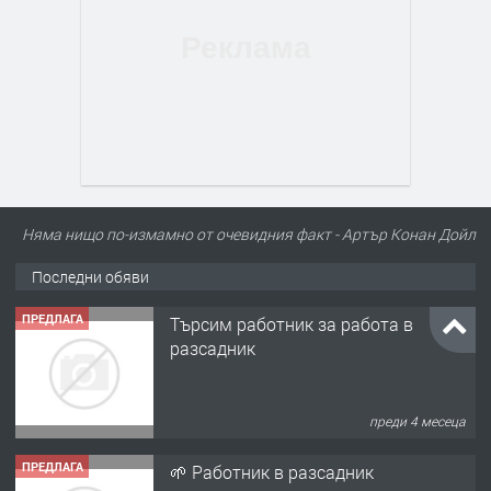
Няма нищо по-измамно от очевидния факт - Артър Конан Дойл
Последни обяви
ПРЕДЛАГА
Търсим работник за работа в
разсадник
преди 4 месеца
ПРЕДЛАГА
🌱 Работник в разсадник