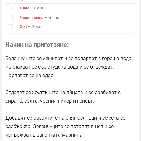
Олио
– 3 с.л.
Черен пипер
– ½ ч.л.
Сол
– ½ ч.л.
Начин на приготвяне
Зеленчуците се измиват и се попарват с гореща вода.
Изплакват се със студена вода и се отцеждат.
Нарязват се на едро.
Отделят се жълтъците на яйцата и се разбиват с
бирата, солта, черния пипер и грисът.
Добавят се разбитите на сняг белтъци и сместа се
разбърква. Зеленчуците се потапят в нея и се
изпържват в загрятата мазнина.