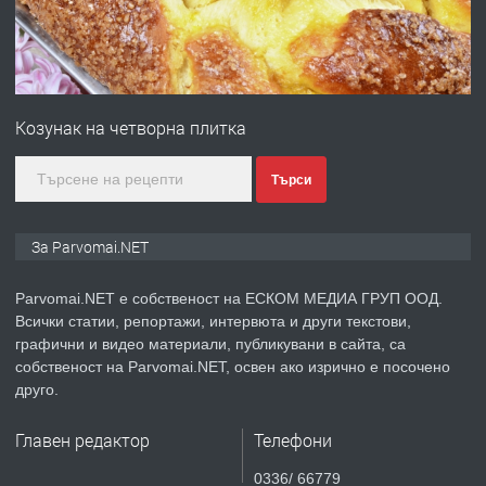
преди 1 година
ПРЕДЛАГА
Първи поход "По стъпките на Ангел
Войвода"
Козунак на четворна плитка
преди 1 година
Търси
ПРЕДЛАГА
Монтажник на малки детайли за
За Parvomai.NET
медицинската индустрия
Parvomai.NET е собственост на ЕСКОМ МЕДИА ГРУП ООД.
Всички статии, репортажи, интервюта и други текстови,
преди 1 година
графични и видео материали, публикувани в сайта, са
собственост на Parvomai.NET, освен ако изрично е посочено
ПРЕДЛАГА
Уроци по Математика
друго.
Главен редактор
Телефони
преди 1 година
0336/ 66779