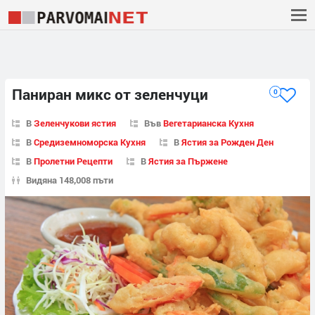
Паниран микс от зеленчуци
0
В
Зеленчукови ястия
Във
Вегетарианска Кухня
В
Средиземноморска Кухня
В
Ястия за Рожден Ден
В
Пролетни Рецепти
В
Ястия за Пържене
Видяна 148,008 пъти