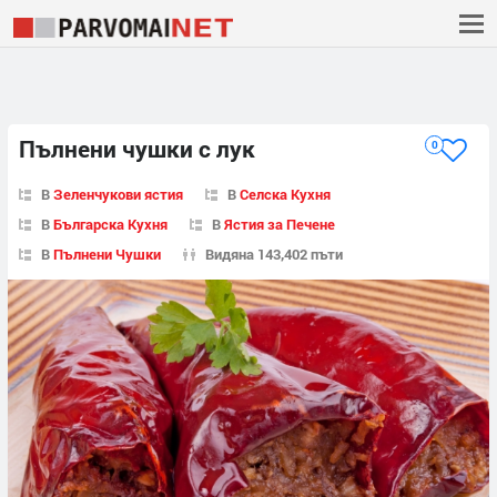
Пълнени чушки с лук
0
В
Зеленчукови ястия
В
Селска Кухня
В
Българска Кухня
В
Ястия за Печене
В
Пълнени Чушки
Видяна 143,402 пъти