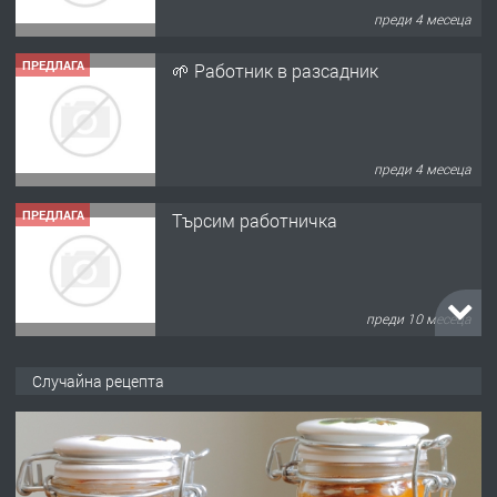
преди 4 месеца
ПРЕДЛАГА
🌱 Работник в разсадник
преди 4 месеца
ПРЕДЛАГА
Търсим работничка
преди 10 месеца
ПРЕДЛАГА
Продава употребявани чисти и
Случайна рецепта
запазени матраци за спални.
преди 1 година