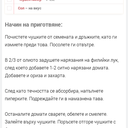
Сол
– на вкус
Начин на приготвяне
Почистете чушките от семената и дръжките, като ги
измиете преди това. Посолете ги отвътре.
В 2/3 от олиото задушете нарязания на филийки лук,
след което добавете 1-2 ситно нарязани домата.
Добавете и ориза и захарта.
След като течността се абсорбира, напълнете
пиперките. Подреждайте ги в намазнена тава.
Останалите домати сварете, обелете и смелете.
Залейте върху чушките. Поръсете отгоре чушките с