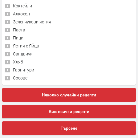
Коктейли
Алкохол
Зеленчукови ястия
Паста
Пици
Ястия с Яйца
Сандвичи
Хляб
Гарнитури
Сосове
Няколко случайни рецепти
Виж всички рецепти
Търсене