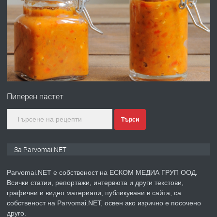
ПРЕДЛАГА
Работа за общи работници
преди 1 година
ПРЕДЛАГА
Първи поход "По стъпките на Ангел
Войвода"
Пиперен пастет
преди 1 година
Търси
ПРЕДЛАГА
Монтажник на малки детайли за
За Parvomai.NET
медицинската индустрия
Parvomai.NET е собственост на ЕСКОМ МЕДИА ГРУП ООД.
Всички статии, репортажи, интервюта и други текстови,
преди 1 година
графични и видео материали, публикувани в сайта, са
собственост на Parvomai.NET, освен ако изрично е посочено
ПРЕДЛАГА
Уроци по Математика
друго.