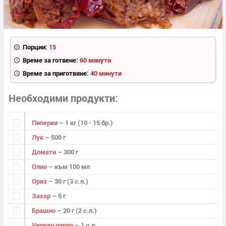
Порции:
15
Време за готвене:
60 минути
Време за приготвяне:
40 минути
Необходими продукти
Пиперки
– 1 кг (10 - 15 бр.)
Лук
– 500 г
Домати
– 300 г
Олио
– към 100 мл
Ориз
– 30 г (3 с.л.)
Захар
– 5 г
Брашно
– 20 г (2 с.л.)
Червен пипер
– 1 ч.л.