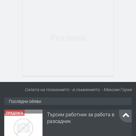
Силата на познанието - в съмнението. - Максим Горки
Последни обяви
ПРЕДЛАГА
Търсим работник за работа в
разсадник