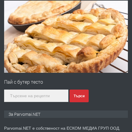
преди 1 година
ПРЕДЛАГА
Работа за общи работници
преди 1 година
ПРЕДЛАГА
Първи поход "По стъпките на Ангел
Войвода"
Пай с бутер тесто
преди 1 година
Търси
ПРЕДЛАГА
Монтажник на малки детайли за
За Parvomai.NET
медицинската индустрия
Parvomai.NET е собственост на ЕСКОМ МЕДИА ГРУП ООД.