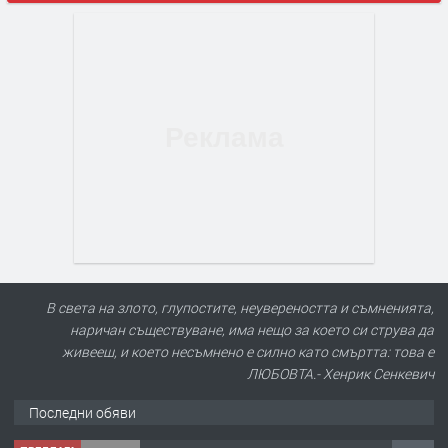
В света на злото, глупостите, неувереността и съмненията,
наричан съществуване, има нещо за което си струва да
живееш, и което несъмнено е силно като смъртта: това е
ЛЮБОВТА.- Хенрик Сенкевич
Последни обяви