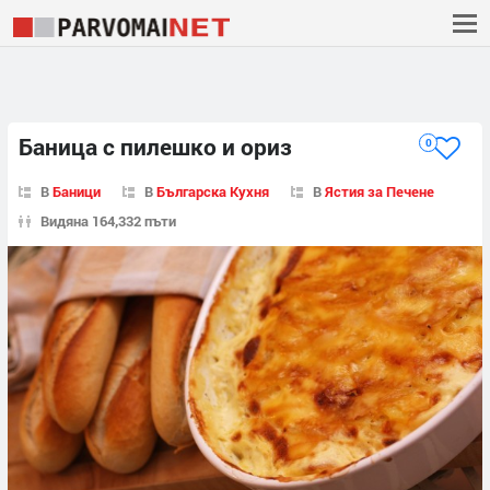
Баница с пилешко и ориз
0
В
Баници
В
Българска Кухня
В
Ястия за Печене
Видяна 164,332 пъти