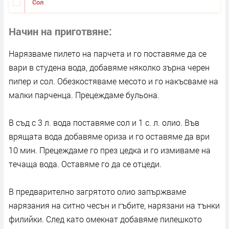
Сол
Начин на приготвяне
Нарязваме пилето на парчета и го поставяме да се
вари в студена вода, добавяме няколко зърна черен
пипер и сол. Обезкостяваме месото и го накъсваме на
малки парченца. Прецеждаме бульона.
В съд с 3 л. вода поставяме сол и 1 с. л. олио. Във
врящата вода добавяме ориза и го оставяме да ври
10 мин. Прецеждаме го през цедка и го измиваме на
течаща вода. Оставяме го да се отцеди.
В предварително загрятото олио запържваме
нарязания на ситно чесън и гъбите, нарязани на тънки
филийки. След като омекнат добавяме пилешкото