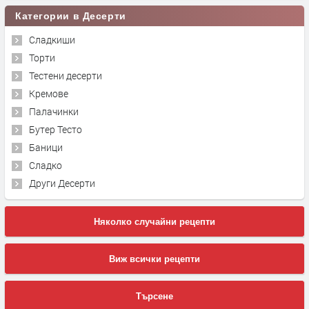
Категории в Десерти
Сладкиши
Торти
Тестени десерти
Кремове
Палачинки
Бутер Тесто
Баници
Сладко
Други Десерти
Няколко случайни рецепти
Виж всички рецепти
Търсене