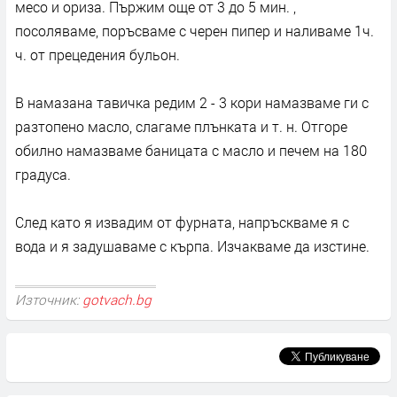
месо и ориза. Пържим още от 3 до 5 мин. ,
посоляваме, поръсваме с черен пипер и наливаме 1ч.
ч. от прецедения бульон.
В намазана тавичка редим 2 - 3 кори намазваме ги с
разтопено масло, слагаме плънката и т. н. Отгоре
обилно намазваме баницата с масло и печем на 180
градуса.
След като я извадим от фурната, напръскваме я с
вода и я задушаваме с кърпа. Изчакваме да изстине.
Източник:
gotvach.bg