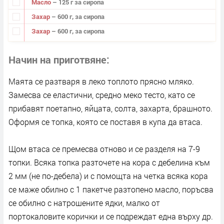
Масло
– 125 г за сиропа
Захар
– 600 г, за сиропа
Захар
– 600 г, за сиропа
Начин на приготвяне
Маята се разтваря в леко топлото прясно мляко.
Замесва се еластични, средно меко тесто, като се
прибавят поетапно, яйцата, солта, захарта, брашното.
Оформя се топка, която се поставя в купа да втаса.
Щом втаса се премесва отново и се разделя на 7-9
топки. Всяка топка разточете на кора с дебелина към
2 мм (не по-дебела) и с помощта на четка всяка кора
се маже обилно с 1 пакетче разтопено масло, поръсва
се обилно с натрошените ядки, малко от
портокаловите корички и се подреждат една върху др.