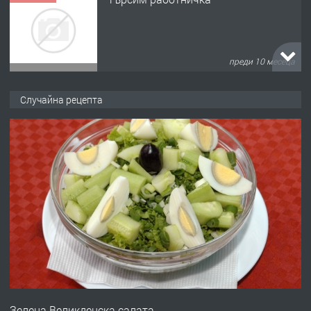
преди 10 месеца
ПРЕДЛАГА
Продава употребявани чисти и
Случайна рецепта
запазени матраци за спални.
преди 1 година
ПРЕДЛАГА
Работа за общи работници
преди 1 година
ПРЕДЛАГА
Първи поход "По стъпките на Ангел
Войвода"
Зелена Великденска салата