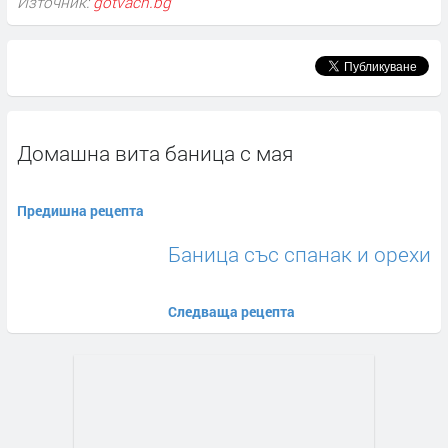
Източник:
gotvach.bg
Домашна вита баница с мая
Предишна рецепта
Баница със спанак и орехи
Следваща рецепта