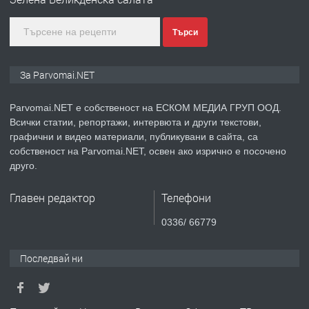
преди 1 година
Търси
ПРЕДЛАГА
Монтажник на малки детайли за
За Parvomai.NET
медицинската индустрия
Parvomai.NET е собственост на ЕСКОМ МЕДИА ГРУП ООД.
Всички статии, репортажи, интервюта и други текстови,
преди 1 година
графични и видео материали, публикувани в сайта, са
собственост на Parvomai.NET, освен ако изрично е посочено
ПРЕДЛАГА
Уроци по Математика
друго.
Главен редактор
Телефони
преди 1 година
0336/ 66779
ПРЕДЛАГА
Продавам апартамент - гр.
Последвай ни
Първомай