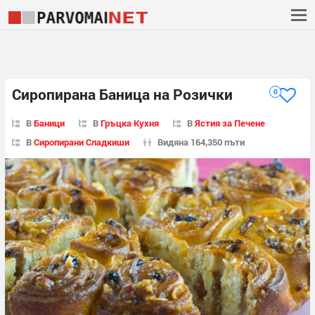
Сиропирана Баница на Розички
0
В
Баници
В
Гръцка Кухня
В
Ястия за Печене
В
Сиропирани Сладкиши
Видяна 164,350 пъти