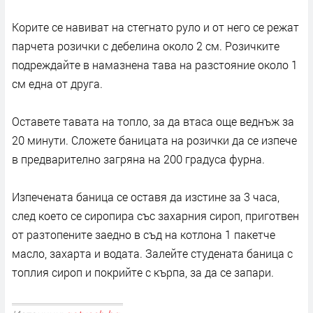
Корите се навиват на стегнато руло и от него се режат
парчета розички с дебелина около 2 см. Розичките
подреждайте в намазнена тава на разстояние около 1
см една от друга.
Оставете тавата на топло, за да втаса още веднъж за
20 минути. Сложете баницата на розички да се изпече
в предварително загряна на 200 градуса фурна.
Изпечената баница се оставя да изстине за 3 часа,
след което се сиропира със захарния сироп, приготвен
от разтопените заедно в съд на котлона 1 пакетче
масло, захарта и водата. Залейте студената баница с
топлия сироп и покрийте с кърпа, за да се запари.