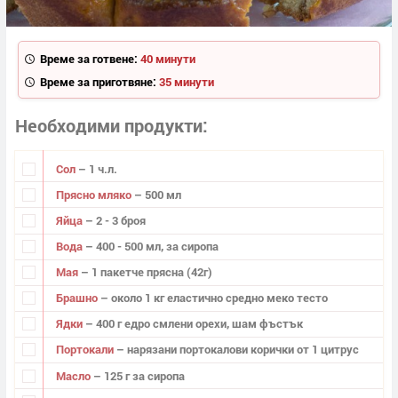
Време за готвене:
40 минути
Време за приготвяне:
35 минути
Необходими продукти
Сол
– 1 ч.л.
Прясно мляко
– 500 мл
Яйца
– 2 - 3 броя
Вода
– 400 - 500 мл, за сиропа
Мая
– 1 пакетче прясна (42г)
Брашно
– около 1 кг еластично средно меко тесто
Ядки
– 400 г едро смлени орехи, шам фъстък
Портокали
– нарязани портокалови корички от 1 цитрус
Масло
– 125 г за сиропа