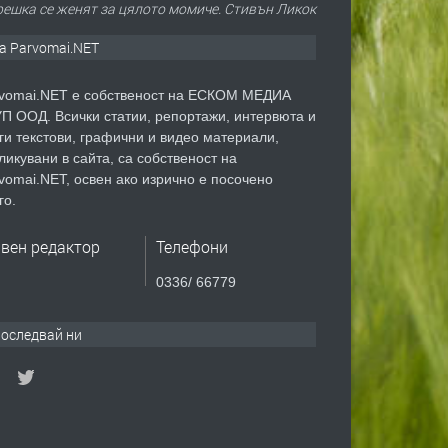
грешка се женят за цялото момиче. Стивън Ликок
а Parvomai.NET
vomai.NET е собственост на ЕСКОМ МЕДИА
П ООД. Всички статии, репортажи, интервюта и
ги текстови, графични и видео материали,
ликувани в сайта, са собственост на
vomai.NET, освен ако изрично е посочено
го.
авен редактор
Телефони
0336/ 66779
оследвай ни