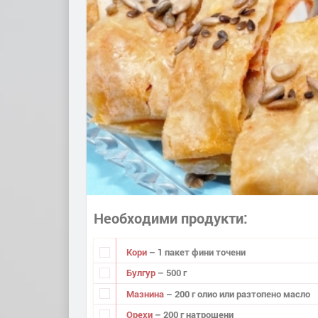
Необходими продукти
Кори
– 1 пакет фини точени
Булгур
– 500 г
Мазнина
– 200 г олио или разтопено масло
Орехи
– 200 г натрошени