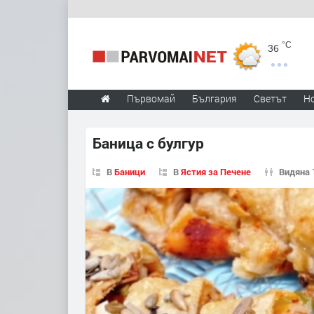
°C
36
Първомай
България
Светът
Н
Баница с булгур
В
Баници
В
Ястия за Печене
Видяна 