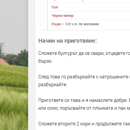
Сол
Черен пипер
Къри
– 1/2 ч.л. по желание
Начин на приготвяне
Сложете булгурът да се свари, отцедете го
бързо.
След това го разбъркайте с натрошените и
разбъркайте.
Пригответе си тава и я намаслете добре.
или олио, поръсвайте от плънката и пак 
Сложете вторите 2 кори и продължете так