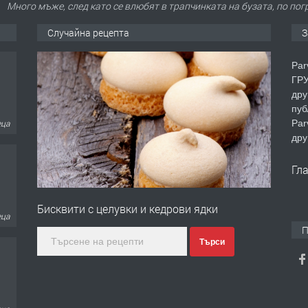
Много мъже, след като се влюбят в трапчинката на бузата, по по
Случайна рецепта
З
Par
ГРУ
дру
пуб
Par
еца
дру
Гл
Бисквити с целувки и кедрови ядки
еца
П
Търси