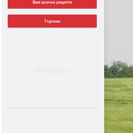
Виж всички рецепти
Търсене