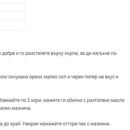
 добре и го разстелете върху кърпа, за да изсъхне по-
ли скчукани орехи, малко сол и черен пипер на вкус и
 Вземайте по 2 кори, мажете ги обилно с разтопено масло
малко мазнина.
а до край. Накрая намажете отгоре пак с мазнина.