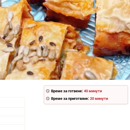
Време за готвене:
40 минути
Време за приготвяне:
20 минути