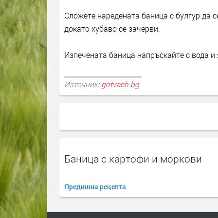
Сложете наредената баница с булгур да с
докато хубаво се зачерви.
Изпечената баница напръскайте с вода и я
Източник:
gotvach.bg
Баница с картофи и моркови
Предишна рецепта