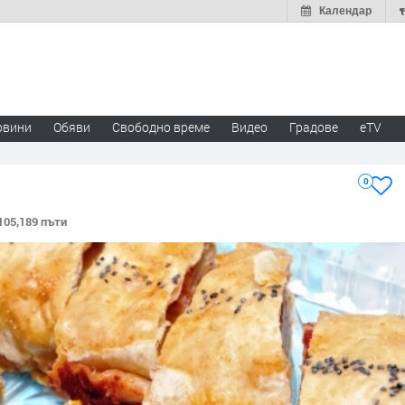
Календар
овини
Обяви
Свободно време
Видео
Градове
eTV
0
105,189 пъти