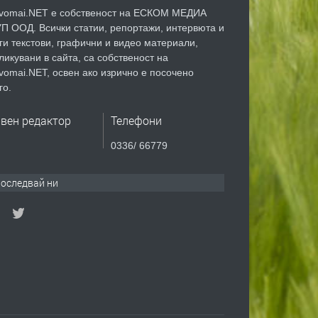
vomai.NET е собственост на ЕСКОМ МЕДИА
П ООД. Всички статии, репортажи, интервюта и
ги текстови, графични и видео материали,
ликувани в сайта, са собственост на
vomai.NET, освен ако изрично е посочено
го.
авен редактор
Телефони
0336/ 66779
оследвай ни