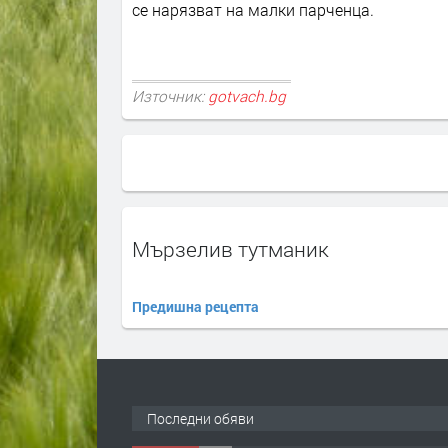
се нарязват на малки парченца.
Източник:
gotvach.bg
Мързелив тутманик
Предишна рецепта
Последни обяви