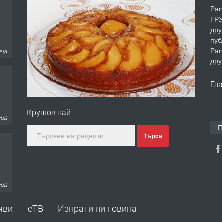
Par
ГРУ
дру
пуб
Par
еца
дру
Гл
Крушов пай
еца
П
Търси
еца
яви
еТВ
Изпрати ни новина