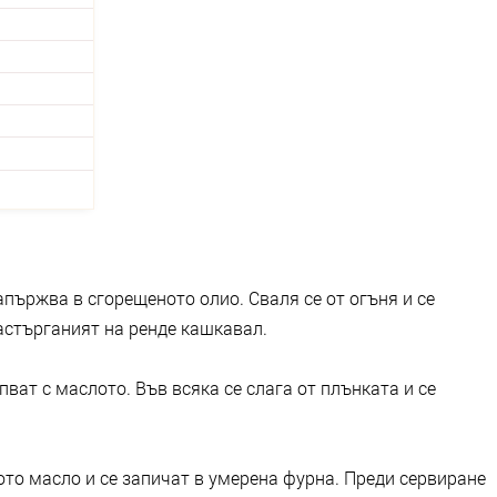
апържва в сгорещеното олио. Сваля се от огъня и се
настърганият на ренде кашкавал.
пват с маслото. Във всяка се слага от плънката и се
лото масло и се запичат в умерена фурна. Преди сервиране