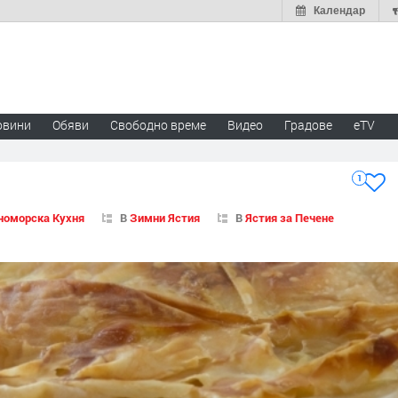
Календар
овини
Обяви
Свободно време
Видео
Градове
eTV
1
номорска Кухня
В
Зимни Ястия
В
Ястия за Печене