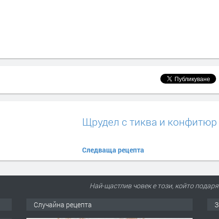
Щрудел с тиква и конфитюр
Следваща рецепта
Най-щастлив човек е този, който подаря
Случайна рецепта
З