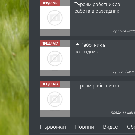
ПРЕДЛАГА
Търсим работник за
работа в разсадник
преди 4 мес
ПРЕДЛАГА
🌱 Работник в
разсадник
преди 4 мес
ПРЕДЛАГА
Търсим работничка
преди 11 мес
ПРЕДЛАГА
Продава употребявани
Първомай
Новини
Видео
Об
чисти и запазени