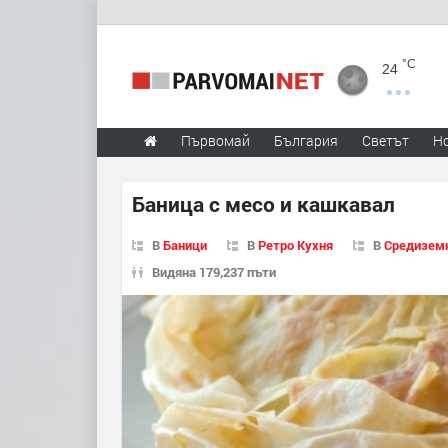
°C
24
Първомай
България
Светът
Н
Баница с месо и кашкавал
В
Баници
В
Ретро Кухня
В
Средизем
Видяна 179,237 пъти