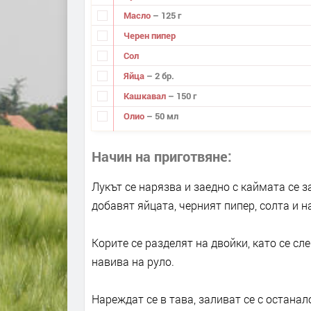
Масло
– 125 г
Черен пипер
Сол
Яйца
– 2 бр.
Кашкавал
– 150 г
Олио
– 50 мл
Начин на приготвяне
Лукът се нарязва и заедно с каймата се з
добавят яйцата, черният пипер, солта и 
Корите се разделят на двойки, като се сле
навива на руло.
Нареждат се в тава, заливат се с остана