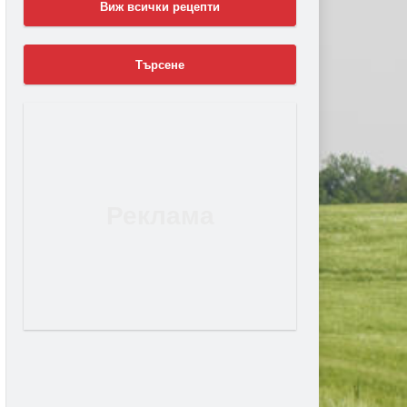
Виж всички рецепти
Търсене