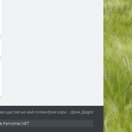
ва щастие на най-голям брой хора. - Дени Дидро
а Parvomai.NET