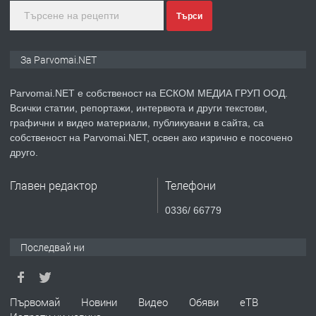
преди 1 година
Търси
ПРЕДЛАГА
Монтажник на малки детайли за
За Parvomai.NET
медицинската индустрия
Parvomai.NET е собственост на ЕСКОМ МЕДИА ГРУП ООД.
Всички статии, репортажи, интервюта и други текстови,
преди 1 година
графични и видео материали, публикувани в сайта, са
собственост на Parvomai.NET, освен ако изрично е посочено
ПРЕДЛАГА
Уроци по Математика
друго.
Главен редактор
Телефони
преди 1 година
0336/ 66779
ПРЕДЛАГА
Продавам апартамент - гр.
Последвай ни
Първомай
преди 1 година
Първомай
Новини
Видео
Обяви
еТВ