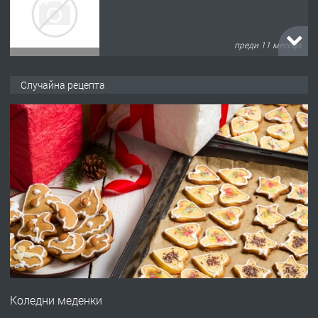
преди 11 месеца
ПРЕДЛАГА
Продава употребявани чисти и
Случайна рецепта
запазени матраци за спални.
преди 1 година
ПРЕДЛАГА
Работа за общи работници
преди 1 година
ПРЕДЛАГА
Първи поход "По стъпките на Ангел
Войвода"
Коледни меденки