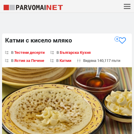
Катми с кисело мляко
0
В
Тестени десерти
В
Българска Кухня
В
Ястия за Печене
В
Катми
Видяна 140,117 пъти