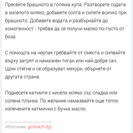
Пресейте брашното в голяма купа. Разтворете содата
в киселото мляко, добавете солта и сипете всичко при
брашното. Добавете водата и разбъркайте до
хомогенност - трябва да се получи малко по-гъсто от
боза.
С помощта на черпак гребвайте от сместа и сипвайте
върху загрят и намазнен тиган или най-добре сач.
Щом стегне и се образуват мехури, обърнете от
другата страна.
Поднесете катмите с кисело мляко със сладка или
солена плънка. По желание намазвайте още топло
изпечените катмички с бучка масло.
Източник:
gotvach.bg