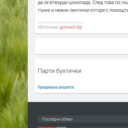
да се втвърди шоколада. След това по съ
тънки и нежни лентички отгоре с помощта
Източник:
gotvach.bg
Парти бухтички
Предишна рецепта
ПРЕДЛАГА
Търсим работник за
работа в разсадник
преди 4 мес
Последни обяви