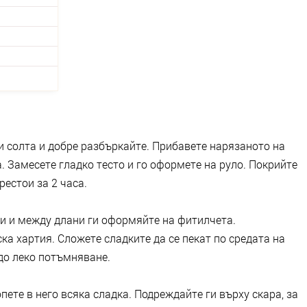
и солта и добре разбъркайте. Прибавете нарязаното на
. Замесете гладко тесто и го оформете на руло. Покрийте
рестои за 2 часа.
би и между длани ги оформяйте на фитилчета.
ка хартия. Сложете сладките да се пекат по средата на
до леко потъмняване.
пете в него всяка сладка. Подреждайте ги върху скара, за