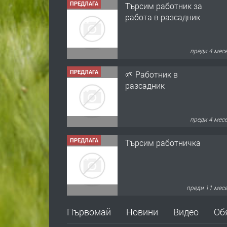
ПРЕДЛАГА
🌱 Работник в
разсадник
преди 4 мес
ПРЕДЛАГА
Търсим работничка
преди 11 мес
ПРЕДЛАГА
Продава употребявани
чисти и запазени
матраци за спални.
преди 1 год
ПРЕДЛАГА
Първомай
Новини
Видео
Об
Работа за общи
работници