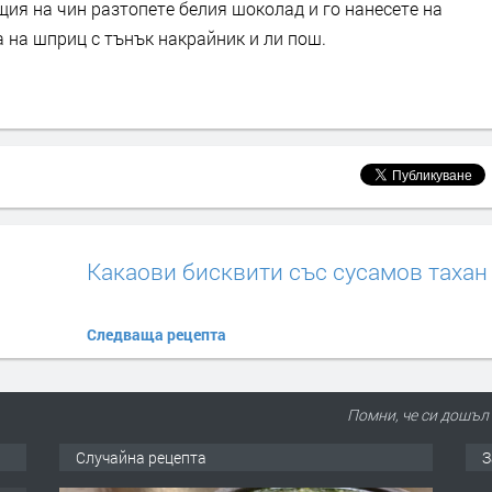
щия на чин разтопете белия шоколад и го нанесете на
 на шприц с тънък накрайник и ли пош.
Какаови бисквити със сусамов тахан
Следваща рецепта
Помни, че си дошъл 
еца
Случайна рецепта
З