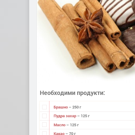
Необходими продукти
Брашно
– 250 г
Пудра захар
– 125 г
Масло
– 125 г
Какао
– 70 г