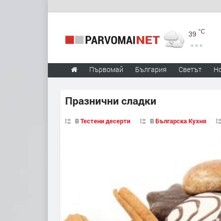
°C
39
Първомай
България
Светът
Н
Празнични сладки
В
Тестени десерти
В
Българска Кухня