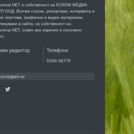
vomai.NET е собственост на ЕСКОМ МЕДИА
П ООД. Всички статии, репортажи, интервюта и
ги текстови, графични и видео материали,
ликувани в сайта, са собственост на
vomai.NET, освен ако изрично е посочено
го.
авен редактор
Телефони
0336/ 66779
оследвай ни