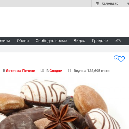
Календар
овини
Обяви
Свободно време
Видео
Градове
eTV
0
В
Ястия за Печене
В
Сладки
Видяна 138,695 пъти