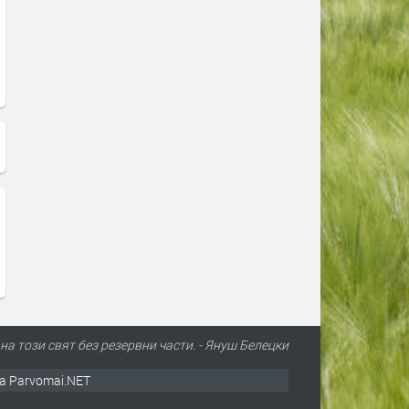
на този свят без резервни части. - Януш Белецки
а Parvomai.NET