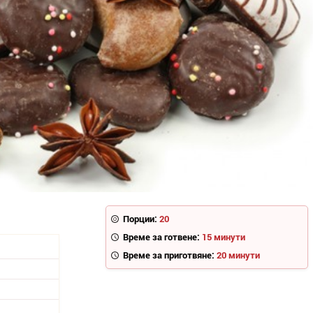
Порции:
20
Време за готвене:
15 минути
Време за приготвяне:
20 минути