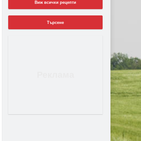
Виж всички рецепти
Търсене