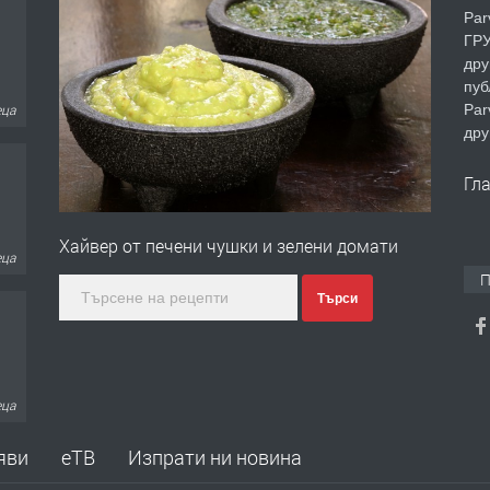
Par
ГРУ
дру
пуб
Par
еца
дру
Гл
Хайвер от печени чушки и зелени домати
еца
П
Търси
ина
яви
еТВ
Изпрати ни новина