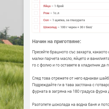
Яйца
– 1 брой
Ром
– 1с.л
Сол
– 1 щипка, за глазурата
Шоколад
– 100 г черен + 30 г бял/
Начин на приготвяне
Пресейте брашното със захарта, какаото 
малки парчета масло, яйцето и ванилията
го с фолио и го оставете в хладилник да п
След това отрежете от него еднакви шай
Подреждайте ги в тава застлана с готварс
фурната в загряна на 180 градуса фурна 
Разтопете шоколада на водна баня и пото