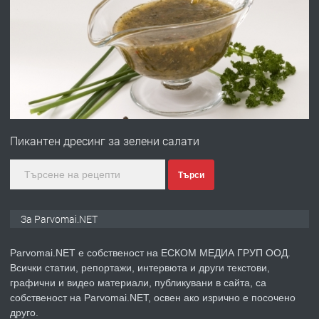
ПРЕДЛАГА
Работа за общи работници
преди 1 година
ПРЕДЛАГА
Първи поход "По стъпките на Ангел
Войвода"
Пикантен дресинг за зелени салати
преди 1 година
Търси
ПРЕДЛАГА
Монтажник на малки детайли за
За Parvomai.NET
медицинската индустрия
Parvomai.NET е собственост на ЕСКОМ МЕДИА ГРУП ООД.
Всички статии, репортажи, интервюта и други текстови,
преди 1 година
графични и видео материали, публикувани в сайта, са
собственост на Parvomai.NET, освен ако изрично е посочено
ПРЕДЛАГА
Уроци по Математика
друго.