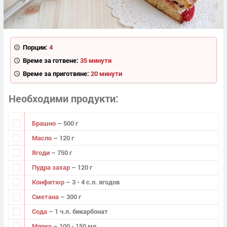
Порции:
4
Време за готвене:
35 минути
Време за приготвяне:
20 минути
Необходими продукти
Брашно
– 500 г
Масло
– 120 г
Ягоди
– 750 г
Пудра захар
– 120 г
Конфитюр
– 3 - 4 с.л. ягодов
Сметана
– 300 г
Сода
– 1 ч.л. бикарбонат
Мляко
– 100 - 150 мл