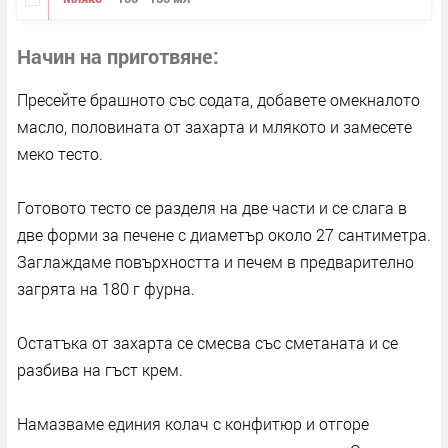
Начин на приготвяне
Пресейте брашното със содата, добавете омекналото
масло, половината от захарта и млякото и замесете
меко тесто.
Готовото тесто се разделя на две части и се слага в
две форми за печене с диаметър около 27 сантиметра.
Заглаждаме повърхността и печем в предварително
загрята на 180 г фурна.
Остатъка от захарта се смесва със сметаната и се
разбива на гъст крем.
Намазваме единия колач с конфитюр и отгоре