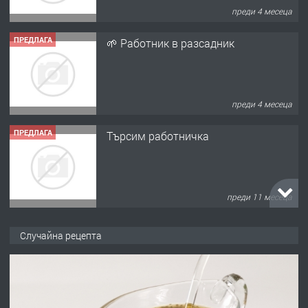
преди 4 месеца
ПРЕДЛАГА
🌱 Работник в разсадник
преди 4 месеца
ПРЕДЛАГА
Търсим работничка
преди 11 месеца
ПРЕДЛАГА
Продава употребявани чисти и
Случайна рецепта
запазени матраци за спални.
преди 1 година