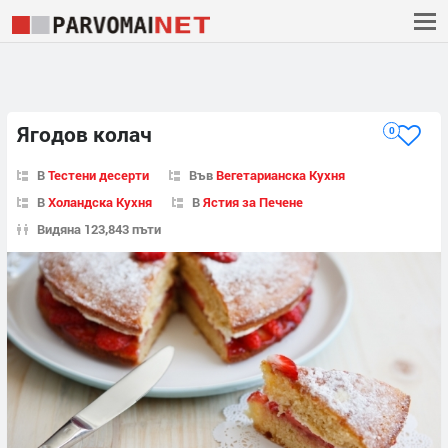
Ягодов колач
0
В
Тестени десерти
Във
Вегетарианска Кухня
В
Холандска Кухня
В
Ястия за Печене
Видяна 123,843 пъти