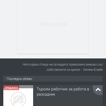
Нито една птица не се издига прекалено викоко със
собствените си криле. - Уилям Блейк
Последни обяви
ПРЕДЛАГА
Търсим работник за работа в
разсадник