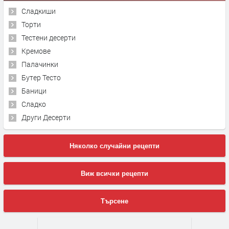
Сладкиши
Торти
Тестени десерти
Кремове
Палачинки
Бутер Тесто
Баници
Сладко
Други Десерти
Няколко случайни рецепти
Виж всички рецепти
Търсене