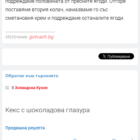
подреждаме половината от пресните ягоди. Отгоре
поставяме втория колач, намазваме го със
сметановия крем и подреждаме останалите ягоди.
Източник:
gotvach.bg
Обратно към търсенето
В
Холандска Кухня
Кекс с шоколадова глазура
Предишна рецепта