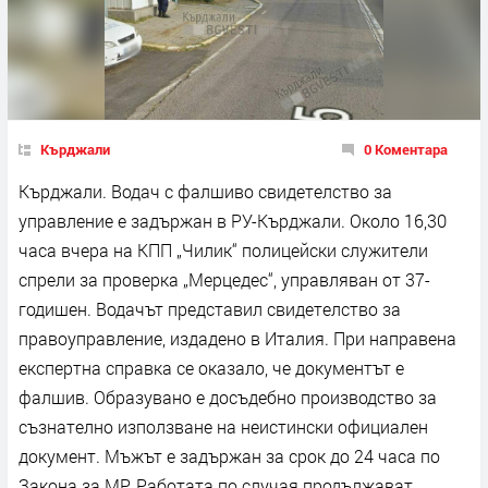
Кърджали
0 Коментара
Кърджали. Водач с фалшиво свидетелство за
управление е задържан в РУ-Кърджали. Около 16,30
часа вчера на КПП „Чилик“ полицейски служители
спрели за проверка „Мерцедес“, управляван от 37-
годишен. Водачът представил свидетелство за
правоуправление, издадено в Италия. При направена
експертна справка се оказало, че документът е
фалшив. Образувано е досъдебно производство за
съзнателно използване на неистински официален
документ. Мъжът е задържан за срок до 24 часа по
Закона за МР. Работата по случая продължават