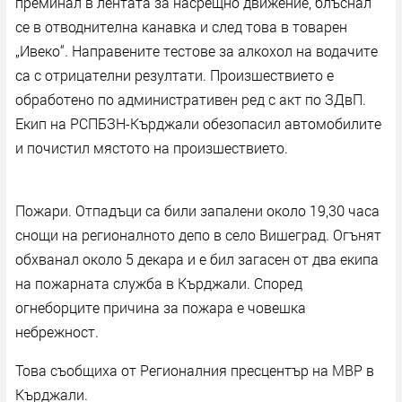
преминал в лентата за насрещно движение, блъснал
се в отводнителна канавка и след това в товарен
„Ивеко“. Направените тестове за алкохол на водачите
са с отрицателни резултати. Произшествието е
обработено по административен ред с акт по ЗДвП.
Екип на РСПБЗН-Кърджали обезопасил автомобилите
и почистил мястото на произшествието.
Пожари. Отпадъци са били запалени около 19,30 часа
снощи на регионалното депо в село Вишеград. Огънят
обхванал около 5 декара и е бил загасен от два екипа
на пожарната служба в Кърджали. Според
огнеборците причина за пожара е човешка
небрежност.
Това съобщиха от Регионалния пресцентър на МВР в
Кърджали.