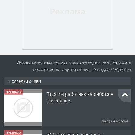
Високите постове правят големите хора още по-големи, а
малките хора - още по-малки. - Жан дьо Лабрюйер
Последни обяви
ПРЕДЛАГА
Търсим работник за работа в
разсадник
преди 4 месеца
ПРЕДЛАГА
🌱 Работник в разсадник