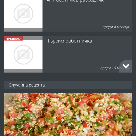
преди 4 месеца
ПРЕДЛАГА
Търсим работничка
преди 10 месеца
ПРЕДЛАГА
Продава употребявани чисти и
Случайна рецепта
запазени матраци за спални.
преди 1 година
ПРЕДЛАГА
Работа за общи работници