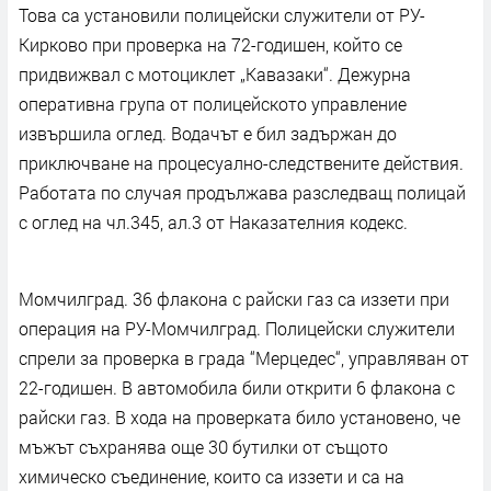
Това са установили полицейски служители от РУ-
Кирково при проверка на 72-годишен, който се
придвижвал с мотоциклет „Кавазаки“. Дежурна
оперативна група от полицейското управление
извършила оглед. Водачът е бил задържан до
приключване на процесуално-следствените действия.
Работата по случая продължава разследващ полицай
с оглед на чл.345, ал.3 от Наказателния кодекс.
Момчилград. 36 флакона с райски газ са иззети при
операция на РУ-Момчилград. Полицейски служители
спрели за проверка в града “Мерцедес“, управляван от
22-годишен. В автомобила били открити 6 флакона с
райски газ. В хода на проверката било установено, че
мъжът съхранява още 30 бутилки от същото
химическо съединение, които са иззети и са на