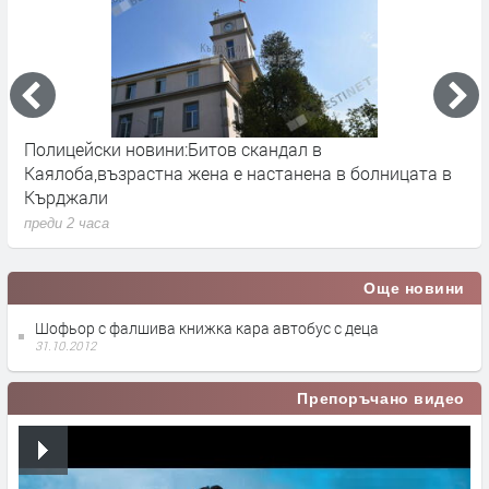
Полицейски новини:Битов скандал в
В
Каялоба,възрастна жена е настанена в болницата в
п
Кърджали
х
преди 2 часа
п
Още новини
Шофьор с фалшива книжка кара автобус с деца
31.10.2012
Препоръчано видео