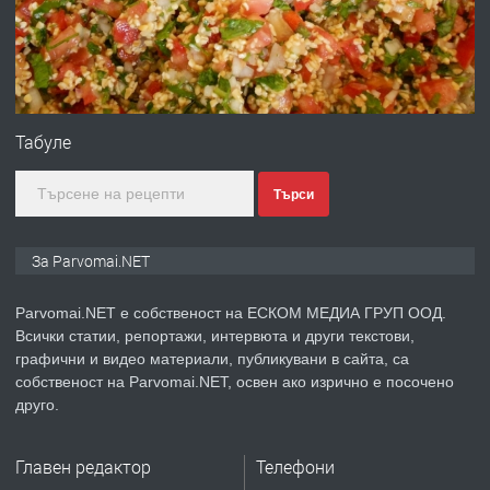
преди 1 година
ПРЕДЛАГА
Първи поход "По стъпките на Ангел
Войвода"
Табуле
Търси
преди 1 година
ПРЕДЛАГА
Монтажник на малки детайли за
За Parvomai.NET
медицинската индустрия
Parvomai.NET е собственост на ЕСКОМ МЕДИА ГРУП ООД.
Всички статии, репортажи, интервюта и други текстови,
преди 1 година
графични и видео материали, публикувани в сайта, са
собственост на Parvomai.NET, освен ако изрично е посочено
ПРЕДЛАГА
Уроци по Математика
друго.
Главен редактор
Телефони