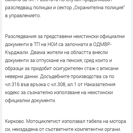
разследващ полицаи и сектор „Охранителна полиция“
в управлението.
Разследвания за представени неистински официални
документи в ТП на НОИ са започнати в ОДМВР-
Кърджали. Двама жители на областта внесли
документи за отпускане на пенсия, сред които и
образци за придобит осигурителен стаж с вписани
неверни данни. Досъдебните производства са по
чл.316 във връзка с чл.308, ал.1 от Наказателния
кодекс за съзнателно използване на неистински
официални документи.
Кирково. Мотоциклетист използвал табела на мотора
си, неиздадена от съответните компетентни органи.