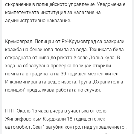
съхранение в полицейското управление. Уведомена е
компетентната институция за налагане на
административно наказание.
Крумовград. Полицаи от РУ-Крумовград са разкрили
кражба на бензинова помпа за вода. Техниката била
открадната от нива до реката в село Долна кула. В
хода на образувана проверка полицаи открили
помпата в градината на 39-годишен местен жител.
Инкриминираната вещ е иззета. Група „Охранителна
полиция“ продължава работата по случая.
ПТП. Около 15 часа вчера в участъка от село
Жинзифово към Кърджали 18-годишен с лек
автомобил „Сеат“ загубил контрол над управлението ,