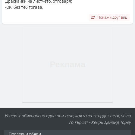
Драскайки на листчето, отговаря:
-ОК, без теб тогава.
Покажи друг виц
Успехът обикновено идва при тези, които са твърде заети, че да
го търсят - Хенри Дейвид Тореу
Последни обяви