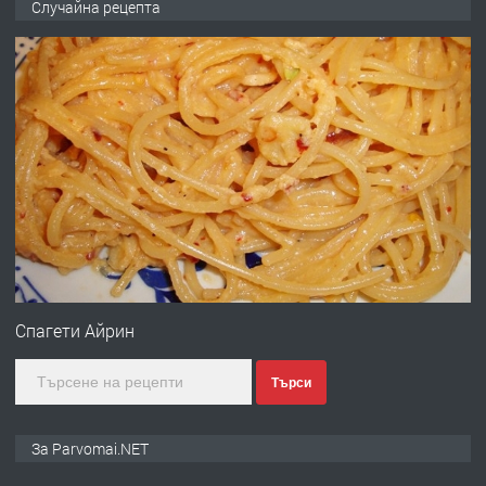
Случайна рецепта
запазени матраци за спални.
преди 1 година
ПРЕДЛАГА
Работа за общи работници
преди 1 година
ПРЕДЛАГА
Първи поход "По стъпките на Ангел
Войвода"
Спагети Айрин
Търси
преди 1 година
ПРЕДЛАГА
Монтажник на малки детайли за
За Parvomai.NET
медицинската индустрия