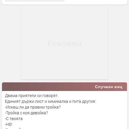
Случаен виц
Двама приятели си говорят.
Единият държи лист и химикалка и пита другия:
-Искаш ли да правим тройка?
-Тройка с коя девойка?
-С твоята
-НЕ!