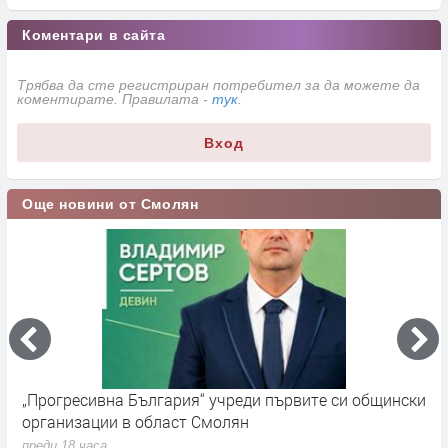
Коментари в сайта
Трябва да сте регистриран потребител за да можете да
коментирате. Правилата -
тук
.
Вход
Още новини от Смолян
„Прогресивна България“ учреди първите си общински
П
организации в област Смолян
н
преди 18 часа
п