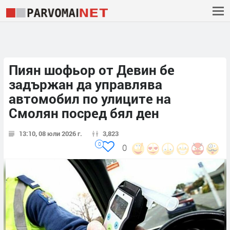
Пиян шофьор от Девин бе
задържан да управлява
автомобил по улиците на
Смолян посред бял ден
13:10, 08 юли 2026 г.
3,823
0
0