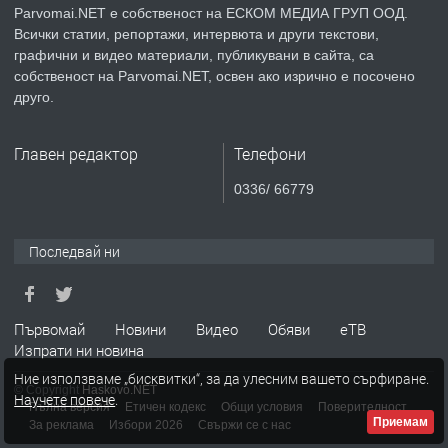
Parvomai.NET е собственост на ЕСКОМ МЕДИА ГРУП ООД.
Всички статии, репортажи, интервюта и други текстови,
преди 1 година
графични и видео материали, публикувани в сайта, са
собственост на Parvomai.NET, освен ако изрично е посочено
ПРЕДЛАГА
Уроци по Математика
друго.
Главен редактор
Телефони
преди 1 година
0336/ 66779
ПРЕДЛАГА
Продавам апартамент - гр.
Първомай
Последвай ни
преди 1 година
Първомай
Новини
Видео
Обяви
еТВ
Изпрати ни новина
ТЪРСИ
Търсим работник
Ние използваме „бисквитки“, за да улесним вашето сърфиране.
© Copyright
Haskovo.NET
Научете повече
.
Пълна версия
Етичен кодекс
Общи условия
Поверителност
Приемам
За реклама
Избори 2026
Свържи се с нас
преди 1 година