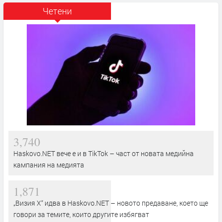
Четени
3,740
Haskovo.NET вече е и в TikTok – част от новата медийна
кампания на медията
1,871
„Визия Х“ идва в Haskovo.NET – новото предаване, което ще
говори за темите, които другите избягват