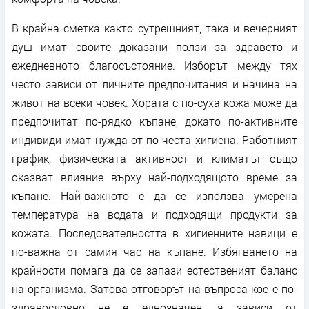
В крайна сметка както сутрешният, така и вечерният
душ имат своите доказани ползи за здравето и
ежедневното благосъстояние. Изборът между тях
често зависи от личните предпочитания и начина на
живот на всеки човек. Хората с по-суха кожа може да
предпочитат по-рядко къпане, докато по-активните
индивиди имат нужда от по-честа хигиена. Работният
график, физическата активност и климатът също
оказват влияние върху най-подходящото време за
къпане. Най-важното е да се използва умерена
температура на водата и подходящи продукти за
кожата. Последователността в хигиенните навици е
по-важна от самия час на къпане. Избягването на
крайности помага да се запази естественият баланс
на организма. Затова отговорът на въпроса кое е по-
здравословно не е еднозначен, а зависи от