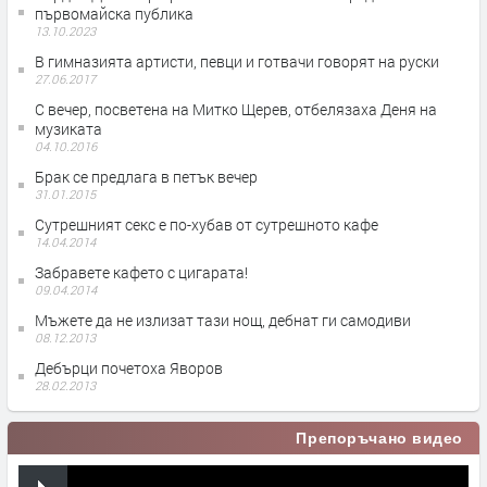
първомайска публика
13.10.2023
В гимназията артисти, певци и готвачи говорят на руски
27.06.2017
С вечер, посветена на Митко Щерев, отбелязаха Деня на
музиката
04.10.2016
Брак се предлага в петък вечер
31.01.2015
Сутрешният секс е по-хубав от сутрешното кафе
14.04.2014
Забравете кафето с цигарата!
09.04.2014
Мъжете да не излизат тази нощ, дебнат ги самодиви
08.12.2013
Дебърци почетоха Яворов
28.02.2013
Препоръчано видео