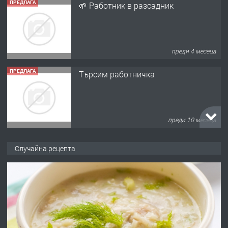
ПРЕДЛАГА
🌱 Работник в разсадник
преди 4 месеца
ПРЕДЛАГА
Търсим работничка
преди 10 месеца
ПРЕДЛАГА
Продава употребявани чисти и
Случайна рецепта
запазени матраци за спални.
преди 1 година
ПРЕДЛАГА
Работа за общи работници