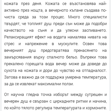
кожата през деня. Кожата се възстановява най-
активно през нощта, а вечерното къпане създава по-
чиста среда за този процес. Много специалисти
твърдят, че топлият душ преди сън може да подобри
качеството на съня и да улесни заспиването.
Релаксиращият ефект на водата намалява нивата на
стрес и напрежение в мускулите. Освен това
вечерният душ предотвратява пренасянето на
замърсявания върху спалното бельо. Въпреки това
прекалено горещата вода вечер може да доведе до
сухота на кожата и дори до чувство на отпадналост.
Затова е важно да се поддържа умерена температура,
за да се извлекат максимални ползи.
От научна гледна точка изборът между сутрешен и
вечерен душ е свързан с циркадните ритми и начина,
по който тялото регулира температурата и хормоните.