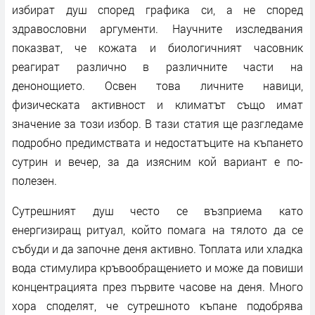
избират душ според графика си, а не според
здравословни аргументи. Научните изследвания
показват, че кожата и биологичният часовник
реагират различно в различните части на
денонощието. Освен това личните навици,
физическата активност и климатът също имат
значение за този избор. В тази статия ще разгледаме
подробно предимствата и недостатъците на къпането
сутрин и вечер, за да изясним кой вариант е по-
полезен.
Сутрешният душ често се възприема като
енергизиращ ритуал, който помага на тялото да се
събуди и да започне деня активно. Топлата или хладка
вода стимулира кръвообращението и може да повиши
концентрацията през първите часове на деня. Много
хора споделят, че сутрешното къпане подобрява