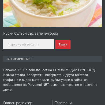
преди 1 година
ПРЕДЛАГА
Първи поход "По стъпките на Ангел
Войвода"
Руски бульон със запечен ориз
Търси
преди 1 година
ПРЕДЛАГА
Монтажник на малки детайли за
За Parvomai.NET
медицинската индустрия
Parvomai.NET е собственост на ЕСКОМ МЕДИА ГРУП ООД.
Всички статии, репортажи, интервюта и други текстови,
преди 1 година
графични и видео материали, публикувани в сайта, са
собственост на Parvomai.NET, освен ако изрично е посочено
ПРЕДЛАГА
Уроци по Математика
друго.
Главен редактор
Телефони