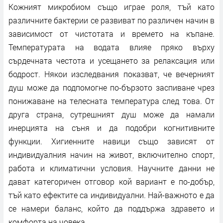
Кожният микробиом също играе роля, тъй като
различните бактерии се развиват по различен начин в
зависимост от чистотата и времето на къпане.
Температурата на водата влияе пряко върху
сърдечната честота и усещането за релаксация или
бодрост. Някои изследвания показват, че вечерният
душ може да подпомогне по-бързото заспиване чрез
понижаване на телесната температура след това. От
друга страна, сутрешният душ може да намали
инерцията на съня и да подобри когнитивните
функции. Хигиенните навици също зависят от
индивидуалния начин на живот, включително спорт,
работа и климатични условия. Научните данни не
дават категоричен отговор кой вариант е по-добър,
тъй като ефектите са индивидуални. Най-важното е да
се намери баланс, който да поддържа здравето и
комфорта на човека.