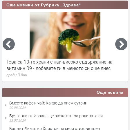
Още новини от Рубрика „Здраве“
Това са 10-те храни с най-високо съдържание на
С
витамин B9 - добавете ги в менюто си още днес
п
преди 3 дни
п
Още новини
Вместо кафе и чай: Какво да пием сутрин
29.08.2024
Бряговци от Израел ще разкажат за родината си
23.07.2024
Бардът Димитър Христов пя свои стихове пред