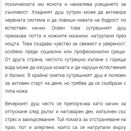
психическата им яснота и намалява усещането за
сънливост. Хладният душ сутрин може да активира
нервната система и да повиши нивата на бодрост по
естествен начин. Освен това сутрешният душ
премахва потта и кожните мазнини, натрупани през
нощта. Това създава чувство за свежест и увереност,
особено преди социални или професионални срещи.
От друга страна, честото сутрешно къпане с гореща
вода може да изсуши кожата и да наруши естествения
ѝ баланс. В крайна сметка сутрешният душ е полезен
за активен старт на деня, но трябва да се съобрази с
типа кожа.
Вечерният душ често се препоръчва като начин за
отпускане след дълъг и натоварен ден, изпълнен със
стрес и замърсявания. Той помага за отстраняване на
прах, пот и алергени, които са се натрупали върху