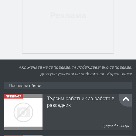
Ако жената не се предаде, тя побеждава; ако се предаде,
диктува условия на победителя. -Карел Чапек
Последни обяви
ПРЕДЛАГА
Търсим работник за работа в
разсадник
преди 4 месеца