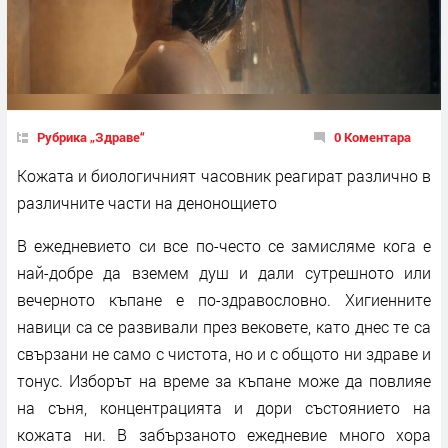
Рубрика „Здраве“
0 Коментара
Кожата и биологичният часовник реагират различно в
различните части на денонощието
В ежедневието си все по-често се замисляме кога е
най-добре да вземем душ и дали сутрешното или
вечерното къпане е по-здравословно. Хигиенните
навици са се развивали през вековете, като днес те са
свързани не само с чистота, но и с общото ни здраве и
тонус. Изборът на време за къпане може да повлияе
на съня, концентрацията и дори състоянието на
кожата ни. В забързаното ежедневие много хора