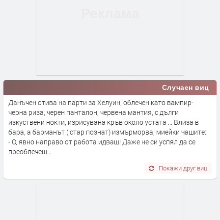
Случаен виц
Данъчен отива на парти за Хелуин, облечен като вампир-
черна риза, черен панталон, червена мантия, с дълги
изкуствени нокти, изрисувана кръв около устата ... Влиза в
бара, а барманът ( стар познат) измърморва, миейки чашите:
- О, явно направо от работа идваш! Даже не си успял да се
преоблечеш...
Покажи друг виц