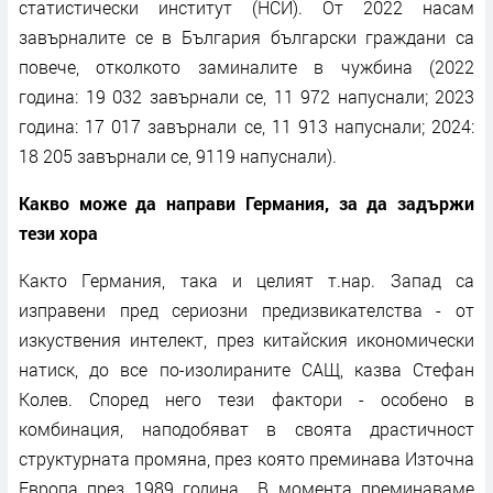
статистически институт (НСИ). От 2022 насам
завърналите се в България български граждани са
повече, отколкото заминалите в чужбина (2022
година: 19 032 завърнали се, 11 972 напуснали; 2023
година: 17 017 завърнали се, 11 913 напуснали; 2024:
18 205 завърнали се, 9119 напуснали).
Какво може да направи Германия, за да задържи
тези хора
Както Германия, така и целият т.нар. Запад са
изправени пред сериозни предизвикателства - от
изкуствения интелект, през китайския икономически
натиск, до все по-изолираните САЩ, казва Стефан
Колев. Според него тези фактори - особено в
комбинация, наподобяват в своята драстичност
структурната промяна, през която преминава Източна
Европа през 1989 година. „В момента преминаваме