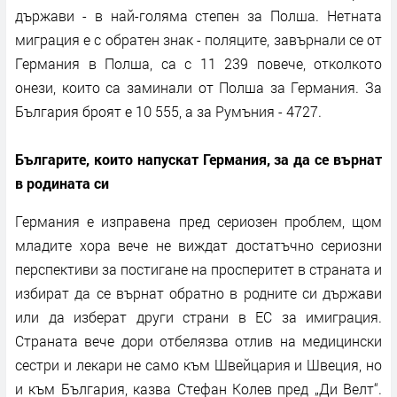
държави - в най-голяма степен за Полша. Нетната
миграция е с обратен знак - поляците, завърнали се от
Германия в Полша, са с 11 239 повече, отколкото
онези, които са заминали от Полша за Германия. За
България броят е 10 555, а за Румъния - 4727.
Българите, които напускат Германия, за да се върнат
в родината си
Германия е изправена пред сериозен проблем, щом
младите хора вече не виждат достатъчно сериозни
перспективи за постигане на просперитет в страната и
избират да се върнат обратно в родните си държави
или да изберат други страни в ЕС за имиграция.
Страната вече дори отбелязва отлив на медицински
сестри и лекари не само към Швейцария и Швеция, но
и към България, казва Стефан Колев пред „Ди Велт“.