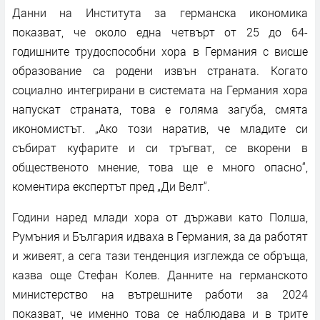
Данни на Института за германска икономика
показват, че около една четвърт от 25 до 64-
годишните трудоспособни хора в Германия с висше
образование са родени извън страната. Когато
социално интегрирани в системата на Германия хора
напускат страната, това е голяма загуба, смята
икономистът. „Ако този наратив, че младите си
събират куфарите и си тръгват, се вкорени в
общественото мнение, това ще е много опасно“,
коментира експертът пред „Ди Велт“.
Години наред млади хора от държави като Полша,
Румъния и България идваха в Германия, за да работят
и живеят, а сега тази тенденция изглежда се обръща,
казва още Стефан Колев. Данните на германското
министерство на вътрешните работи за 2024
показват, че именно това се наблюдава и в трите