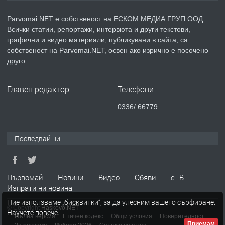
Parvomai.NET е собственост на ЕСКОМ МЕДИА ГРУП ООД.
Всички статии, репортажи, интервюта и други текстови,
преди 1 година
графични и видео материали, публикувани в сайта, са
собственост на Parvomai.NET, освен ако изрично е посочено
ПРЕДЛАГА
Уроци по Математика
друго.
Главен редактор
Телефони
преди 1 година
0336/ 66779
ПРЕДЛАГА
Продавам апартамент - гр.
Първомай
Последвай ни
преди 1 година
Първомай
Новини
Видео
Обяви
еТВ
Изпрати ни новина
ТЪРСИ
Търсим работник
Ние използваме „бисквитки“, за да улесним вашето сърфиране.
© Copyright
Haskovo.NET
Научете повече
.
Пълна версия
Етичен кодекс
Общи условия
Поверителност
Приемам