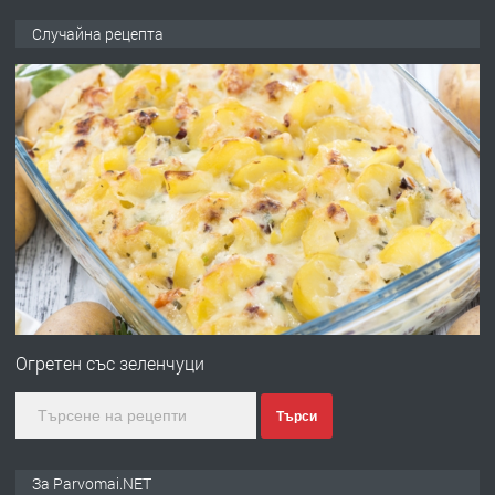
ПРЕДЛАГА
Продава употребявани чисти и
Случайна рецепта
запазени матраци за спални.
преди 1 година
ПРЕДЛАГА
Работа за общи работници
преди 1 година
ПРЕДЛАГА
Първи поход "По стъпките на Ангел
Войвода"
Огретен със зеленчуци
Търси
преди 1 година
ПРЕДЛАГА
Монтажник на малки детайли за
За Parvomai.NET
медицинската индустрия