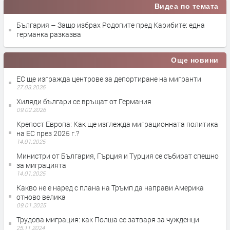
Видеа по темата
България – Защо избрах Родопите пред Карибите: една
германка разказва
Още новини
ЕС ще изгражда центрове за депортиране на мигранти
27.03.2026
Хиляди българи се връщат от Германия
09.02.2026
Крепост Европа: Как ще изглежда миграционната политика
на ЕС през 2025 г.?
14.01.2025
Министри от България, Гърция и Турция се събират спешно
за миграцията
14.01.2025
Какво не е наред с плана на Тръмп да направи Америка
отново велика
09.01.2025
Трудова миграция: как Полша се затваря за чужденци
25.11.2024