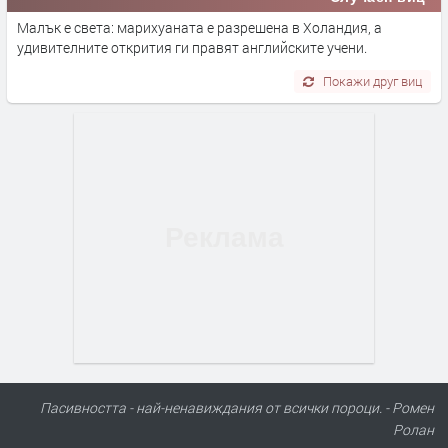
Малък е света: марихуаната е разрешена в Холандия, а
удивителните открития ги правят английските учени.
Покажи друг виц
Пасивността - най-ненавиждания от всички пороци. - Ромен
Ролан