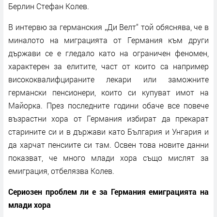
Берлин Стефан Колев.
В интервю за германския „Ди Велт“ той обяснява, че в
миналото на миграцията от Германия към други
държави се е гледало като на ограничен феномен,
характерен за елитите, част от които са например
висококвалифцираните лекари или заможните
германски пенсионери, които си купуват имот на
Майорка. През последните години обаче все повече
възрастни хора от Германия избират да прекарат
старините си и в държави като България и Унгария и
да харчат пенсиите си там. Освен това новите данни
показват, че много млади хора също мислят за
емиграция, отбелязва Колев.
Сериозен проблем ли е за Германия емиграцията на
млади хора