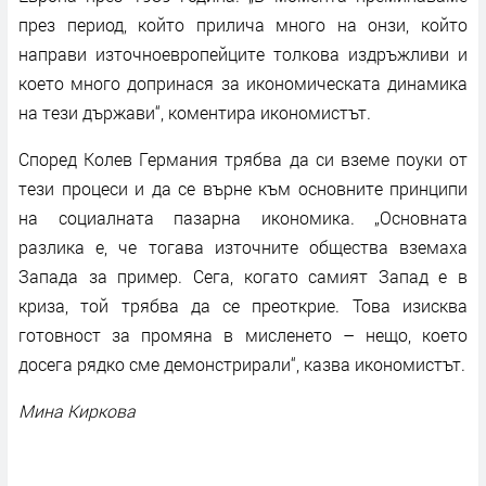
през период, който прилича много на онзи, който
направи източноевропейците толкова издръжливи и
което много допринася за икономическата динамика
на тези държави“, коментира икономистът.
Според Колев Германия трябва да си вземе поуки от
тези процеси и да се върне към основните принципи
на социалната пазарна икономика. „Основната
разлика е, че тогава източните общества вземаха
Запада за пример. Сега, когато самият Запад е в
криза, той трябва да се преоткрие. Това изисква
готовност за промяна в мисленето – нещо, което
досега рядко сме демонстрирали“, казва икономистът.
Мина Киркова