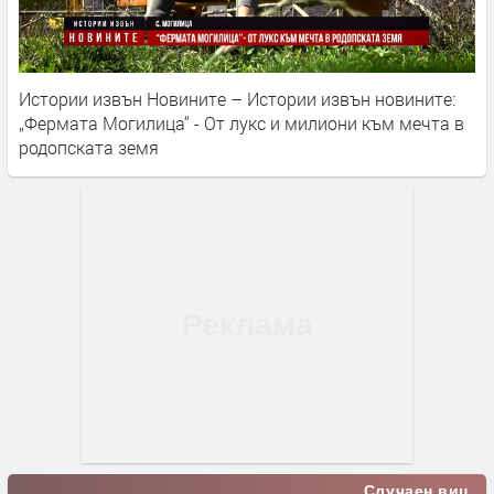
Истории извън Новините – Истории извън новините:
„Фермата Могилица“ - От лукс и милиони към мечта в
родопската земя
Случаен виц