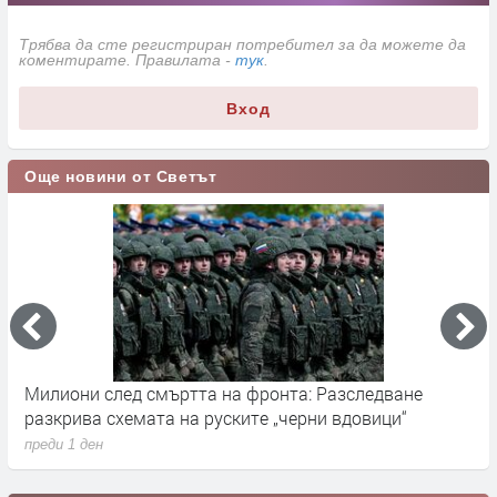
Трябва да сте регистриран потребител за да можете да
коментирате. Правилата -
тук
.
Вход
Още новини от Светът
Милиони след смъртта на фронта: Разследване
Г
разкрива схемата на руските „черни вдовици“
в
преди 1 ден
п