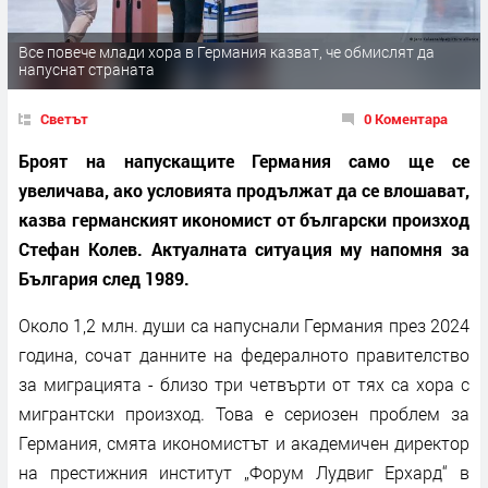
Все повече млади хора в Германия казват, че обмислят да
напуснат страната
Светът
0 Коментара
Броят на напускащите Германия само ще се
увеличава, ако условията продължат да се влошават,
казва германският икономист от български произход
Стефан Колев. Актуалната ситуация му напомня за
България след 1989.
Около 1,2 млн. души са напуснали Германия през 2024
година, сочат данните на федералното правителство
за миграцията - близо три четвърти от тях са хора с
мигрантски произход. Това е сериозен проблем за
Германия, смята икономистът и академичен директор
на престижния институт „Форум Лудвиг Ерхард“ в