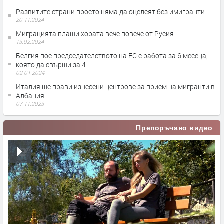
Развитите страни просто няма да оцелеят без имигранти
20.11.2024
Миграцията плаши хората вече повече от Русия
13.02.2024
Белгия пое председателството на ЕС с работа за 6 месеца,
която да свърши за 4
02.01.2024
Италия ще прави изнесени центрове за прием на мигранти в
Албания
07.11.2023
Препоръчано видео