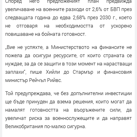
Според него предложеният план предвижда
увеличаване на военните разходи от 2,6% от БВП през
следващата година до едва 2,68% през 2030 г., което
не отговаря на необходимостта от ускорено
повишаване на бойната готовност.
„Вие не успяхте, а Министерството на финансите не
пожела да осигури ресурсите, от които страната се
нуждае, за да се защити в този момент на нарастващи
заплахи“, пише Хийли до Стармър и финансовия
министър Рейчъл Рийвс.
Той предупреждава, че без допълнителни инвестиции
ще бъде принуден да взема решения, които могат да
намалят готовността на въоръжените сили, да
увеличат риска за военнослужещите и да направят
Великобритания по-малко сигурна.