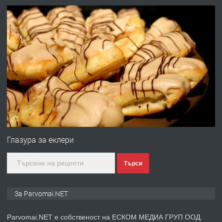
преди 1 година
ПРЕДЛАГА
Работа за общи работници
преди 1 година
ПРЕДЛАГА
Първи поход "По стъпките на Ангел
Войвода"
Глазура за еклери
Търси
преди 1 година
ПРЕДЛАГА
Монтажник на малки детайли за
За Parvomai.NET
медицинската индустрия
Parvomai.NET е собственост на ЕСКОМ МЕДИА ГРУП ООД.