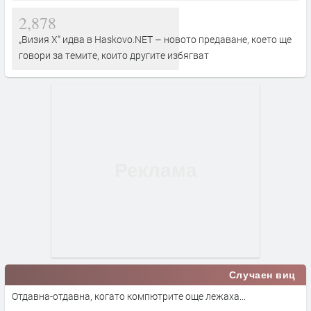
2,878
„Визия Х“ идва в Haskovo.NET – новото предаване, което ще
говори за темите, които другите избягват
Случаен виц
Отдавна-отдавна, когато компютрите още лежаха...