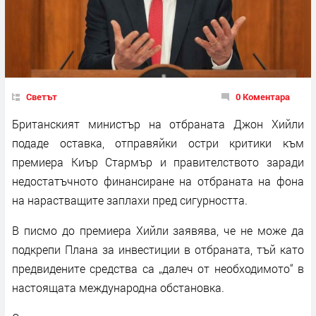
Светът
0 Коментара
Британският министър на отбраната Джон Хийли
подаде оставка, отправяйки остри критики към
премиера Киър Стармър и правителството заради
недостатъчното финансиране на отбраната на фона
на нарастващите заплахи пред сигурността.
В писмо до премиера Хийли заявява, че не може да
подкрепи Плана за инвестиции в отбраната, тъй като
предвидените средства са „далеч от необходимото“ в
настоящата международна обстановка.