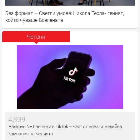
Без формат – Светли умове: Никола Тесла- геният,
който чуваше Вселената
Четени
4,939
Haskovo.NET вече е и в TikTok – част от новата медийна
кампания на медията