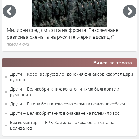
Милиони след смъртта на фронта: Разследване
Г
разкрива схемата на руските „черни вдовици“
в
преди 4 дни
п
Видеа по темата
Други – Коронавирус: в лондонския финансов квартал цари
пустош
Други – Великобритания: когато ги няма българите и
румънците
Други – В това британско село разчитат само на себе си
Други – Великобритания: в очакване на големия хаос
Без коментар – ГЕРБ-Хасково поиска оставката на
Беливанов