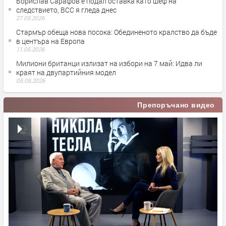
Борислав Сарафов е подал оставка като шеф на
следствието, ВСС я гледа днес
27.05.2026
Стармър обеща нова посока: Обединеното кралство да бъде
в центъра на Европа
11.05.2026
Милиони британци излизат на избори на 7 май: Идва ли
краят на двупартийния модел
05.05.2026
Препоръчано видео