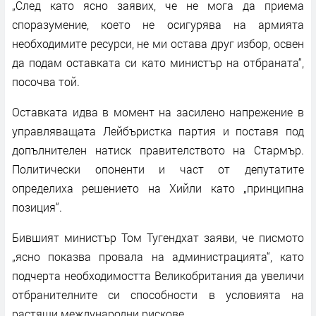
„След като ясно заявих, че не мога да приема
споразумение, което не осигурява на армията
необходимите ресурси, не ми остава друг избор, освен
да подам оставката си като министър на отбраната“,
посочва той.
Оставката идва в момент на засилено напрежение в
управляващата Лейбъристка партия и поставя под
допълнителен натиск правителството на Стармър.
Политически опоненти и част от депутатите
определиха решението на Хийли като „принципна
позиция“.
Бившият министър Том Тугендхат заяви, че писмото
„ясно показва провала на администрацията“, като
подчерта необходимостта Великобритания да увеличи
отбранителните си способности в условията на
растящи международни рискове.