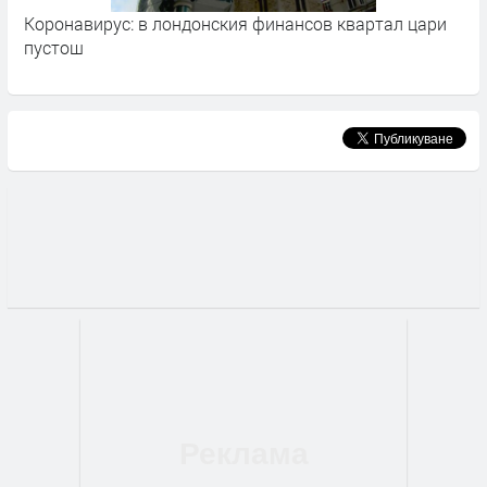
Коронавирус: в лондонския финансов квартал цари
В
пустош
р