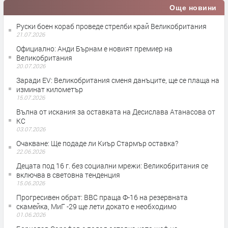
Още новини
Руски боен кораб проведе стрелби край Великобритания
21.07.2026
Официално: Анди Бърнам е новият премиер на
Великобритания
20.07.2026
Заради EV: Великобритания сменя данъците, ще се плаща на
изминат километър
15.07.2026
Вълна от искания за оставката на Десислава Атанасова от
КС
03.07.2026
Очакване: Ще подаде ли Киър Стармър оставка?
22.06.2026
Децата под 16 г. без социални мрежи: Великобритания се
включва в световна тенденция
15.06.2026
Прогресивен обрат: ВВС праща Ф-16 на резервната
скамейка, МиГ -29 ще лети докато е необходимо
01.06.2026