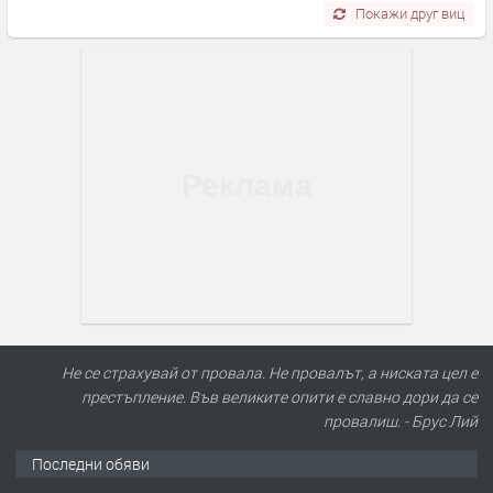
Покажи друг виц
Не се страхувай от провала. Не провалът, а ниската цел е
престъпление. Във великите опити е славно дори да се
провалиш. - Брус Лий
Последни обяви