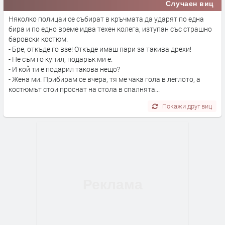
Случаен виц
Няколко полицаи се събират в кръчмата да ударят по една
бира и по едно време идва техен колега, изтупан със страшно
баровски костюм.
- Бре, откъде го взе! Откъде имаш пари за такива дрехи!
- Не съм го купил, подарък ми е.
- И кой ти е подарил такова нещо?
- Жена ми. Прибирам се вчера, тя ме чака гола в леглото, а
костюмът стои проснат на стола в спалнята...
Покажи друг виц