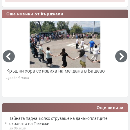
Още новини от Кърджали
 на мегдана в Башево
Кърджалиецът Е.Осман разб
конкуренция,продаде си кор
по-ниска цена на Пазара
преди 18 часа
Още новини
Тайната падна: колко струваше на данъкоплатците
охраната на Пеевски
29.06.2026