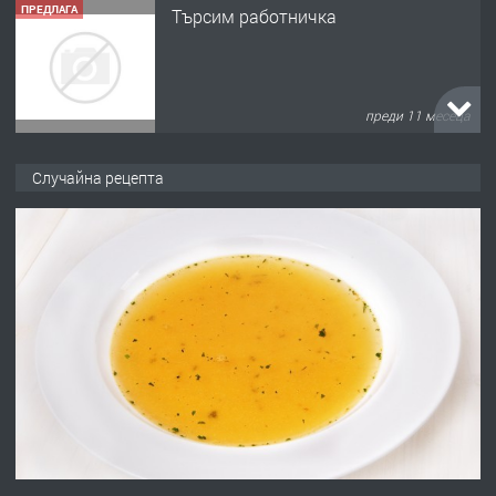
преди 11 месеца
ПРЕДЛАГА
Продава употребявани чисти и
запазени матраци за спални.
Случайна рецепта
преди 1 година
ПРЕДЛАГА
Работа за общи работници
преди 1 година
ПРЕДЛАГА
Първи поход "По стъпките на Ангел
Войвода"