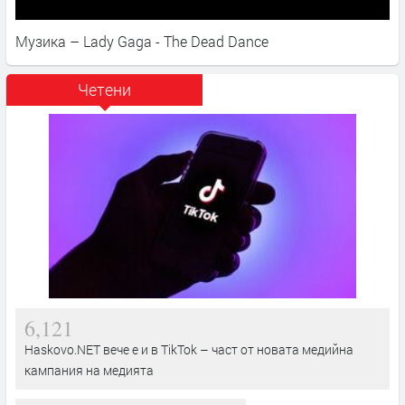
Музика – Lady Gaga - The Dead Dance
Четени
6,121
Haskovo.NET вече е и в TikTok – част от новата медийна
кампания на медията