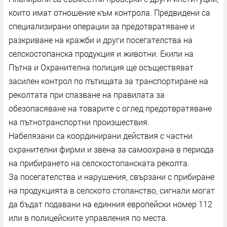
които имат отношение към контрола. Предвидени са
специализирани операции за предотвратяване и
разкриване на кражби и други посегателства на
селскостопанска продукция и животни. Екипи на
Пътна и Охранителна полиция ще осъществяват
засилен контрол по пътищата за транспортиране на
реколтата при спазване на правилата за
обезопасяване на товарите с оглед предотвратяване
на пътнотранспортни произшествия.
Набелязани са координирани действия с частни
охранителни фирми и звена за самоохрана в периода
на прибирането на селскостопанската реколта.
За посегателства и нарушения, свързани с прибиране
на продукцията в селското стопанство, сигнали могат
да бъдат подавани на единния европейски номер 112
или в полицейските управления по места.