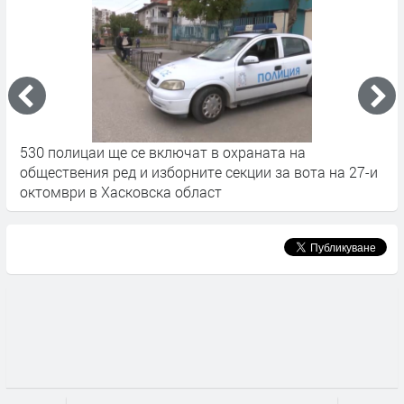
 в охраната на
Засилено полицейско присъстви
е секции за вота на 27-и
почивни дни в Хасково
ст