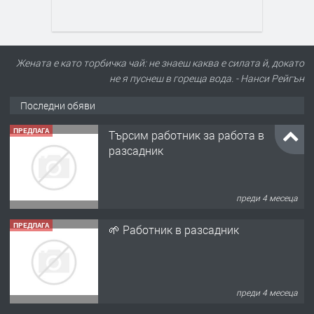
Жената е като торбичка чай: не знаеш каква е силата й, докато
не я пуснеш в гореща вода. - Нанси Рейгън
ПРЕДЛАГА
Търсим работник за работа в
Последни обяви
разсадник
преди 4 месеца
ПРЕДЛАГА
🌱 Работник в разсадник
преди 4 месеца
ПРЕДЛАГА
Търсим работничка