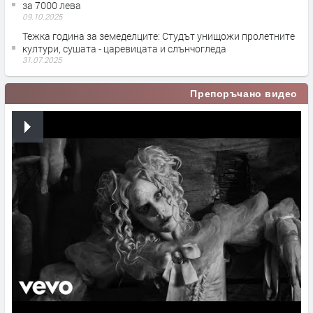
за 7000 лева
09.10.2025
Тежка година за земеделците: Студът унищожи пролетните
култури, сушата - царевицата и слънчогледа
31.07.2025
Препоръчано видео