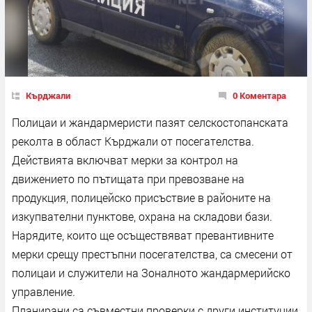
Кърджали
0 Коментара
Полицаи и жандармеристи пазят селскостопанската
реколта в област Кърджали от посегателства.
Действията включват мерки за контрол на
движението по пътищата при превозване на
продукция, полицейско присъствие в районите на
изкупвателни пунктове, охрана на складови бази.
Нарядите, които ще осъществяват превантивните
мерки срещу престъпни посегателства, са смесени от
полицаи и служители на Зоналното жандармерийско
управление.
Планирани са съвместни проверки с други институции,