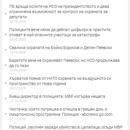
ПБ връща колите на НСО на президентството и дава
ограничена възможност за контрол на охраната за
депутати
10.06.2026
Полицаите вече няма да дебнат шофьори в 'храстите,
отиват в най-опасните участъци за катастрофи
26.05.2026
Свалиха охраната на Бойко Борисов и Делян Пеевски
13.05.2026
Баретите вече не охраняват Пеевски, но НСО продължава
да го пази
05.05.2026
Хърватия поема от НАТО охраната на въздушното си
пространство от Нова година
28.12.2025
Бивш директор в полицията: МВР изтърва нещата
02.12.2025
Чистачка, която погрешка е отишла в грешен дом, е
смъртоносно простреляна: Полиция - abcnews.go.com
07.11.2025
Полицай, уволнен заради убийство в Цалапица, осъди МВР