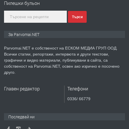
Пилешки бульон
преди 1 година
ПРЕДЛАГА
Монтажник на малки детайли за
Търси
медицинската индустрия
За Parvomai.NET
преди 1 година
Parvomai.NET е собственост на ЕСКОМ МЕДИА ГРУП ООД.
ПРЕДЛАГА
Всички статии, репортажи, интервюта и други текстови,
Уроци по Математика
графични и видео материали, публикувани в сайта, са
собственост на Parvomai.NET, освен ако изрично е посочено
друго.
преди 1 година
Главен редактор
Телефони
ПРЕДЛАГА
Продавам апартамент - гр.
0336/ 66779
Първомай
Последвай ни
преди 1 година