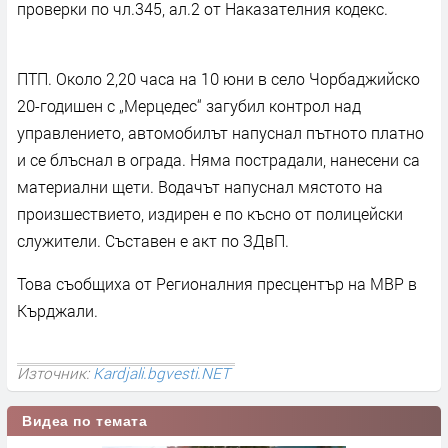
проверки по чл.345, ал.2 от Наказателния кодекс.
ПТП. Около 2,20 часа на 10 юни в село Чорбаджийско
20-годишен с „Мерцедес“ загубил контрол над
управлението, автомобилът напуснал пътното платно
и се блъснал в ограда. Няма пострадали, нанесени са
материални щети. Водачът напуснал мястото на
произшествието, издирен е по късно от полицейски
служители. Съставен е акт по ЗДвП.
Това съобщиха от Регионалния пресцентър на МВР в
Кърджали.
Източник:
Kardjali.bgvesti.NET
Видеа по темата