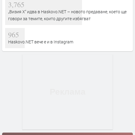
3,765
„Визия Х“ идва в Haskovo.NET – новото предаване, което ще
говори за темите, които другите избягват
965
Haskovo.NET вече е и в Instagram