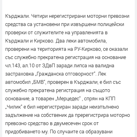
Кърджали. Четири нерегистрирани моторни превозни
средства са установени при извършени полицейски
проверки от служителите на управленията в
Кърджали и Кирково. Два леки автомобила,
проверени на територията на РУ-Кирково, се оказали
със служебно прекратена регистрация на основание
чл.143, ал.10 от ЗДвП заради липса на валидна
застраховка „Гражданска отговорност“. Лек
автомобил „БМВ“, проверен в Кърджали, е бил със
служебно прекратена регистрация на същото
основание, а товарен „Мерцедес“ , спрян на КПП
„Чилик“ е бил нерегистриран заради неизпълнено
задължение на собственик да пререгистрира моторно
превозно средство в двумесечен срок от
придобиването му. По случаите са образувани