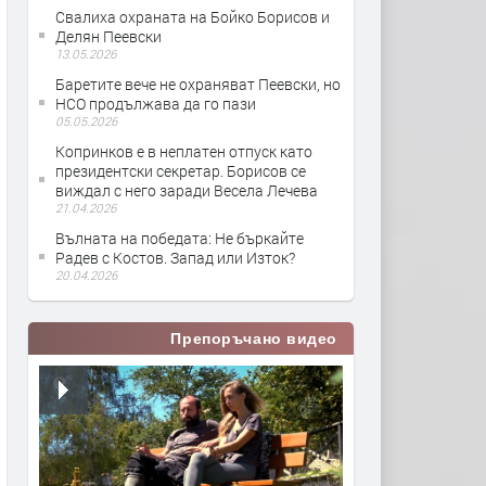
Свалиха охраната на Бойко Борисов и
Делян Пеевски
13.05.2026
Баретите вече не охраняват Пеевски, но
НСО продължава да го пази
05.05.2026
Копринков е в неплатен отпуск като
президентски секретар. Борисов се
виждал с него заради Весела Лечева
21.04.2026
Вълната на победата: Не бъркайте
Радев с Костов. Запад или Изток?
20.04.2026
Препоръчано видео