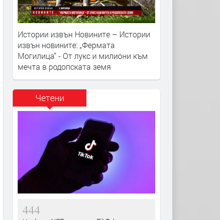
Истории извън Новините – Истории
извън новините: „Фермата
Могилица“ - От лукс и милиони към
мечта в родопската земя
Четени
444