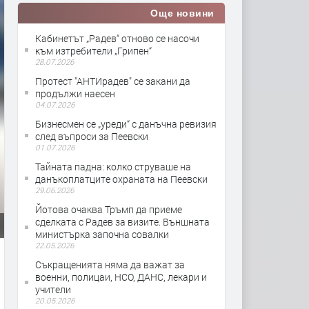
Още новини
Кабинетът „Радев“ отново се насочи
към изтребители „Грипен“
28.07.2026
Протест "АНТИрадев" се закани да
продължи наесен
04.07.2026
Бизнесмен се „уреди“ с данъчна ревизия
след въпроси за Пеевски
01.07.2026
Тайната падна: колко струваше на
данъкоплатците охраната на Пеевски
29.06.2026
Йотова очаква Тръмп да приеме
сделката с Радев за визите. Външната
министърка започна совалки
22.05.2026
Съкращенията няма да важат за
военни, полицаи, НСО, ДАНС, лекари и
учители
20.05.2026