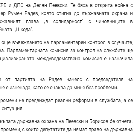
РБ и ДПС на Делян Пеевски. Те бяха в открита война с
ер Румен Радев, която стигна до държавната охрана и
ржавният глава „в солидарност“ с чиновниците в
йната „Шкода“.
 още въвеждането на парламентарен контрол в случаите,
на. Парламентарната комисия за контрол на службите ще
ециализираната междуведомствена комисия е назначила
ти от партията на Радев начело с председателя на
е е изненада, като се очаква да мине без проблеми.
промени не предвиждат реални реформи в службата, а се
 ситуация.
скъпата държавна охрана на Пеевски и Борисов бе отнета.
 промени, с които депутатите да нямат право на държавна