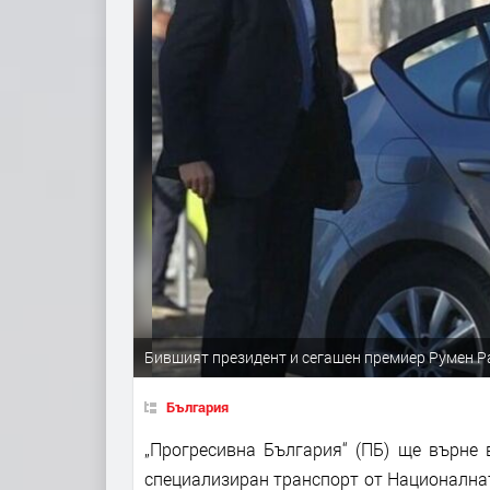
Бившият президент и сегашен премиер Румен Р
България
„Прогресивна България“ (ПБ) ще върне
специализиран транспорт от Националнат