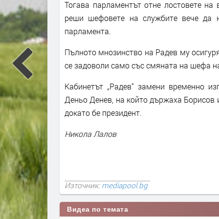
Тогава парламентът отне лостовете на 
реши шефовете на службите вече да н
парламента.
Пълното мнозинство на Радев му осигур
се задоволи само със смяната на шефа н
Кабинетът „Радев“ замени временно и
Деньо Денев, на който държаха Борисов и
докато бе президент.
Никола Лалов
Източник:
mediapool.bg
Видеа по темата