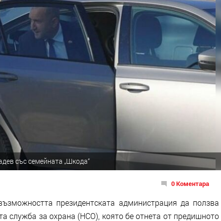
адев със семейната „Шкода“
0 Коментара
 възможността президентската администрация да ползва
а служба за охрана (НСО), която бе отнета от предишното