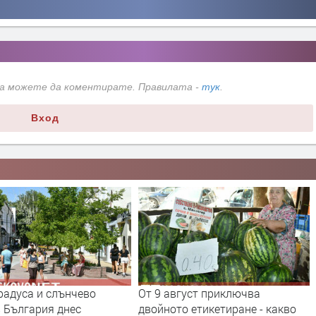
да можете да коментирате. Правилата -
тук
.
Вход
густ приключва
Млад пилот напуска ВВС със
о етикетиране - какво
скандално обръщение към