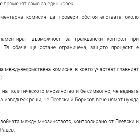
се променят само за един човек.
аментарна комисия да провери обстоятелствата около
ламентират възможност за граждански контрол при
. Тя обаче ще остане ограничена, защото процесът е
на междуведомствена комисия, в която участват главният
О.
а на политическото мнозинство и бе символно, че веднага
а изведнъж реши, че Пеевски и Борисов вече нямат нужда
 войната между мнозинството, контролирано от Пеевски и
Радев.