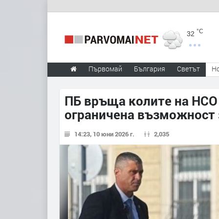
°C
32
Първомай
България
Светът
Н
ПБ връща колите на НСО 
ограничена възможност з
14:23, 10 юни 2026 г.
2,035