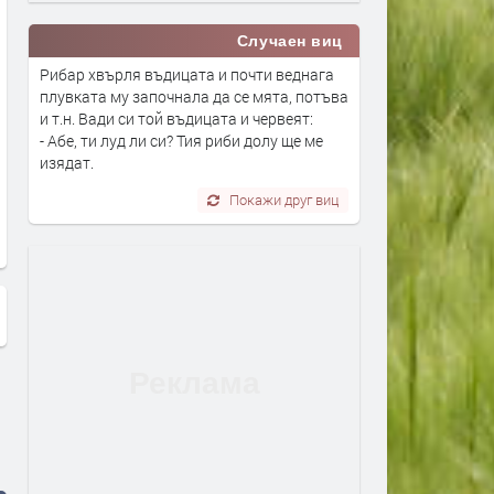
Случаен виц
Рибар хвърля въдицата и почти веднага
плувката му започнала да се мята, потъва
и т.н. Вади си той въдицата и червеят:
- Абе, ти луд ли си? Тия риби долу ще ме
изядат.
530 полицаи ще се включат в
Село Бряст се пази от кр
охраната на обществения ред и
частна охрана.
Покажи друг виц
изборните секции за вота на 27-
и октомври в Хасковска област