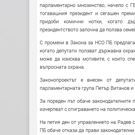
парламентарно мнозинство, начело с ГЕ
тогавашния президент и сегашен преми
придоби комични нотки, когато дъ
президентството започна да ползва семе
С промени в Закона за НСО ПБ предлага
когато депутати ползват държавна охра
може да изисква мотивите, с които сп
въпросната охрана.
Законопроектът е внесен от депута
парламентарната група Петър Витанов и н
За пореден път обаче законодателните 
изчерпват с отиграването на политическа
На петия ден от управлението на Радев 
ПБ обаче отказа да прави законодателни