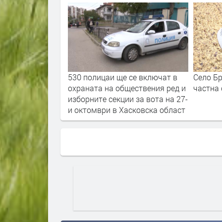
генция за
530 полицаи ще се включат в
Село Бр
а на Капитан
охраната на обществения ред и
частна 
изборните секции за вота на 27-
и октомври в Хасковска област