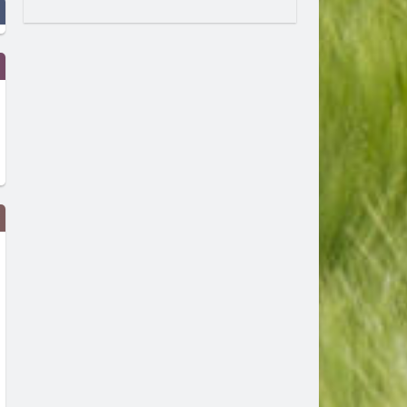
В Европа се диша по-чист
Турция взима 33% от
въздух, но климатът изпраща
проучванията за нефт и г