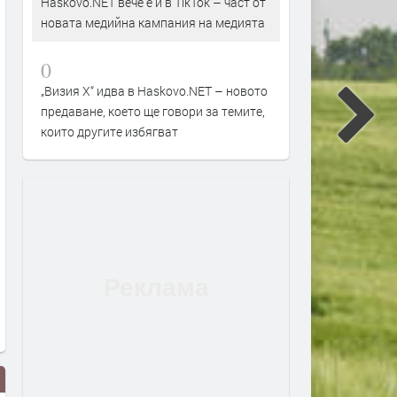
Haskovo.NET вече е и в TikTok – част от
новата медийна кампания на медията
0
„Визия Х“ идва в Haskovo.NET – новото
предаване, което ще говори за темите,
които другите избягват