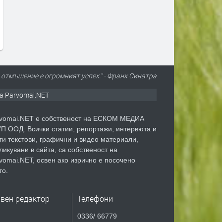
все по-тревожни сигнали- В
блок „Хан Тервел“ в
България показваме как можем
българската зона на Чер
да правим и крачка назад
море. Какво значи това
преди 1 ден
преди 1 ден
отмъщение е огромният успех." - Франк Синатра
а Parvomai.NET
vomai.NET е собственост на ЕСКОМ МЕДИА
П ООД. Всички статии, репортажи, интервюта и
ги текстови, графични и видео материали,
ликувани в сайта, са собственост на
vomai.NET, освен ако изрично е посочено
го.
авен редактор
Телефони
0336/ 66779