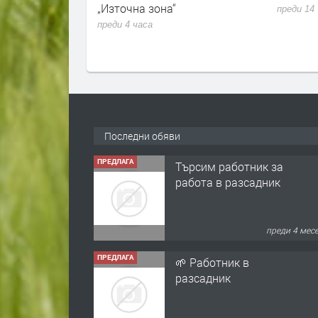
се пром
преди 14 часа
преди 1 
Последни обяви
ПРЕДЛАГА
🌱 Работник в
разсадник
преди 4 мес
ПРЕДЛАГА
Търсим работничка