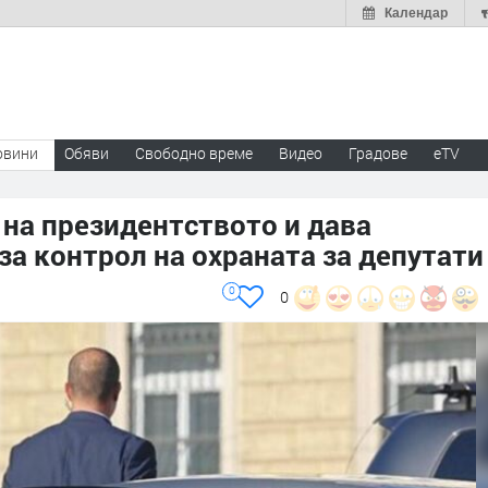
Календар
овини
Обяви
Свободно време
Видео
Градове
eTV
на президентството и дава
а контрол на охраната за депутати
0
0