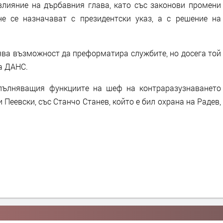
влияние на дърбавния глава, като със законови промени
е се назначават с президентски указ, а с решение на
ява възможност да преформатира службите, но досега той
а ДАНС.
зпълняващия функциите на шеф на контраразузнаването
 Пеевски, със Станчо Станев, който е бил охрана на Радев,