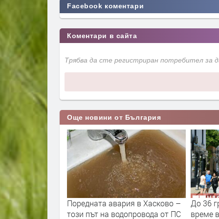
Facebook коментари
Коментари в сайта
Трябва да сте регистриран потребител за 
Още новини от България
рия в Хасково –
До 36 градуса и слънчево
От 9 ав
допровода от ПС
време в България днес
двойнот