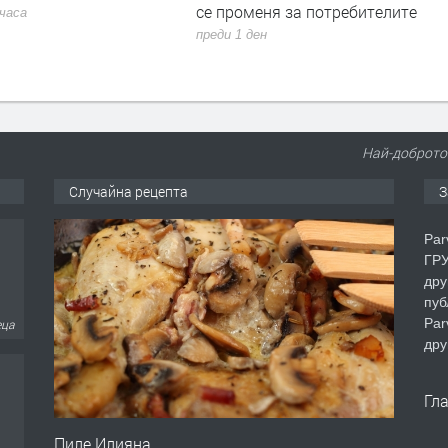
еня за потребителите
Румен Радев и компания
ден
преди 1 ден
Най-доброто 
Случайна рецепта
З
Par
ГРУ
дру
пуб
Par
еца
дру
Гл
Пиле Илияна