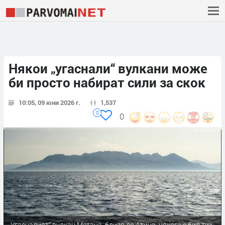
Някои „угаснали“ вулкани може
би просто набират сили за скок
10:05, 09 юни 2026 г.
1,537
0
0
„Угасналият“ вулкан Метана, близо до Атина, някога е бил тих