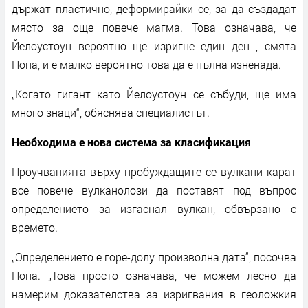
държат пластично, деформирайки се, за да създадат
място за още повече магма. Това означава, че
Йелоустоун вероятно ще изригне един ден , смята
Попа, и е малко вероятно това да е пълна изненада.
„Когато гигант като Йелоустоун се събуди, ще има
много знаци“, обяснява специалистът.
Необходима е нова система за класификация
Проучванията върху пробуждащите се вулкани карат
все повече вулканолози да поставят под въпрос
определението за изгаснал вулкан, обвързано с
времето.
„Определението е горе-долу произволна дата“, посочва
Попа. „Това просто означава, че можем лесно да
намерим доказателства за изригвания в геоложкия