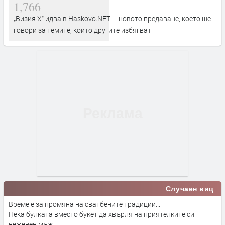
1,766
„Визия Х“ идва в Haskovo.NET – новото предаване, което ще
говори за темите, които другите избягват
Случаен виц
Време е за промяна на сватбените традиции...
Нека булката вместо букет да хвърля на приятелките си
неженен мъж...