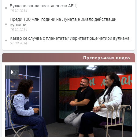
Вулкани заплашват японска АЕЦ
18.10.2014
Преди 100 млн. години на Луната е имало действащи
вулкани
15.10.2014
Какво се случва с планетата? Изригват още четири вулкана!
31.08.2014
Препоръчано видео