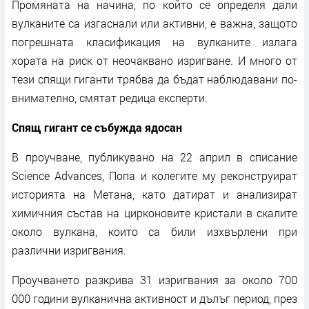
Промяната на начина, по който се определя дали
вулканите са изгаснали или активни, е важна, защото
погрешната класификация на вулканите излага
хората на риск от неочаквано изригване. И много от
тези спящи гиганти трябва да бъдат наблюдавани по-
внимателно, смятат редица експерти.
Спящ гигант се събужда ядосан
В проучване, публикувано на 22 април в списание
Science Advances, Попа и колегите му реконструират
историята на Метана, като датират и анализират
химичния състав на цирконовите кристали в скалите
около вулкана, които са били изхвърлени при
различни изригвания.
Проучването разкрива 31 изригвания за около 700
000 години вулканична активност и дълъг период, през