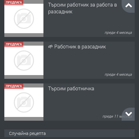
ПРЕДЛАГА
🌱 Работник в разсадник
преди 4 месеца
ПРЕДЛАГА
Търсим работничка
преди 11 месеца
ПРЕДЛАГА
Продава употребявани чисти и
запазени матраци за спални.
преди 1 година
ПРЕДЛАГА
Работа за общи работници
Случайна рецепта