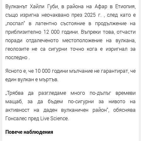
Вулканът Хайли Губи, в района на Афар в Етиопия,
също изригна неочаквано през 2025 г. , след като е
„поспал“ в латентно състояние в продължение на
приблизително 12 000 години. Въпреки това, отчасти
поради отдалеченото местоположение на вулкана,
геолозите не са сигурни точно кога е изригнал за
последно .
Ясното е, че 10 000 години мълчание не гарантират, че
един вулкан е мъртъв.
„Трябва да разгледаме много по-дълъг времеви
мащаб, за да бъдем по-сигурни за нивото на
активност на даден вулканичен район“, обяснява
Гонсалес пред Live Science.
Повече наблюдения