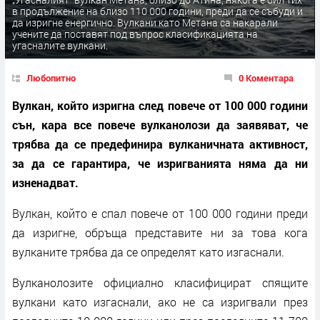
в продължение на близо 110 000 години, преди да се събуди и
да изригне енергично. Вулкани като Метана са накарали
учените да поставят под въпрос класификацията на
угасналите вулкани.
Любопитно
0 Коментара
Вулкан, който изригна след повече от 100 000 години
сън, кара все повече вулканолози да заявяват, че
трябва да се предефинира вулканичната активност,
за да се гарантира, че изригванията няма да ни
изненадват.
Вулкан, който е спал повече от 100 000 години преди
да изригне, обръща представите ни за това кога
вулканите трябва да се определят като изгаснали.
Вулканолозите официално класифицират спящите
вулкани като изгаснали, ако не са изригвали през