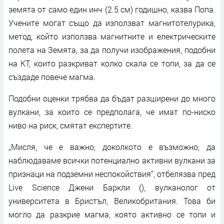
земята от само един инч (2.5 см) годишно, казва Попа.
Учените могат също да използват магнитотелурика,
метод, който използва магнитните и електрическите
полета на Земята, за да получи изображения, подобни
на КТ, които разкриват колко скала се топи, за да се
създаде повече магма.
Подобни оценки трябва да бъдат разширени до много
вулкани, за които се предполага, че имат по-ниско
ниво на риск, смятат експертите.
„Мисля, че е важно, доколкото е възможно, да
наблюдаваме всички потенциално активни вулкани за
признаци на подземни неспокойствия“, отбелязва пред
Live Science Джени Баркли (), вулканолог от
университета в Бристъл, Великобритания. Това би
могло да разкрие магма, която активно се топи и