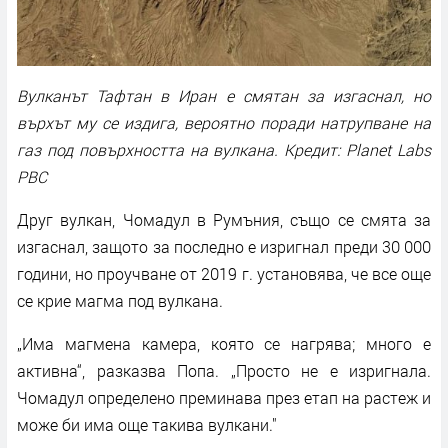
Вулканът Тафтан в Иран е смятан за изгаснал, но
върхът му се издига, вероятно поради натрупване на
газ под повърхността на вулкана. Кредит: Planet Labs
PBC
Друг вулкан, Чомадул в Румъния, също се смята за
изгаснал, защото за последно е изригнал преди 30 000
години, но проучване от 2019 г. установява, че все още
се крие магма под вулкана.
„Има магмена камера, която се нагрява; много е
активна“, разказва Попа. „Просто не е изригнала.
Чомадул определено преминава през етап на растеж и
може би има още такива вулкани."