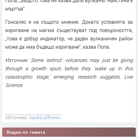
Попа, „защото това ни казва дали вулканът наистина е
мъртъв“.
Гонсалес е на същото мнение. Докато условията за
изригване на магма съществуват под повърхността,
„това е добър индикатор, че даден вулканичен район
може да има бъдещо изригване“, казва Попа.
Източник: Some 'extinct' volcanoes may just be going
through a growth spurt, before they 'wake up in this
catastrophic stage,' emerging research suggests, Live
Science
Източник:
nauka.offnews
Видеа по темата