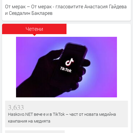
От мерак – От мерак - гласовитите Анастасия Гайдева
и Севдалин Бакларев
Четени
3,633
Haskovo.NET вече е и в TikTok – част от новата медийна
кампания на медията