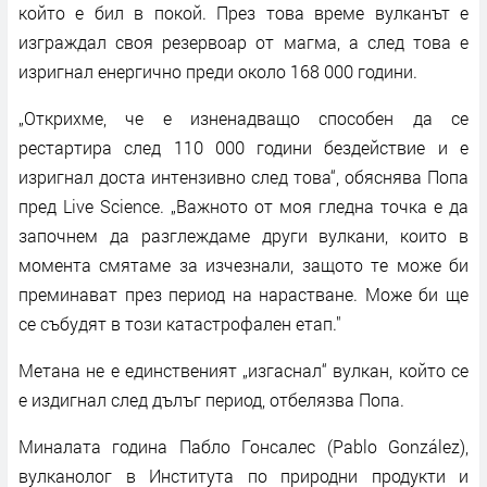
който е бил в покой. През това време вулканът е
изграждал своя резервоар от магма, а след това е
изригнал енергично преди около 168 000 години.
„Открихме, че е изненадващо способен да се
рестартира след 110 000 години бездействие и е
изригнал доста интензивно след това“, обяснява Попа
пред Live Science. „Важното от моя гледна точка е да
започнем да разглеждаме други вулкани, които в
момента смятаме за изчезнали, защото те може би
преминават през период на нарастване. Може би ще
се събудят в този катастрофален етап."
Метана не е единственият „изгаснал“ вулкан, който се
е издигнал след дълъг период, отбелязва Попа.
Миналата година Пабло Гонсалес (Pablo González),
вулканолог в Института по природни продукти и