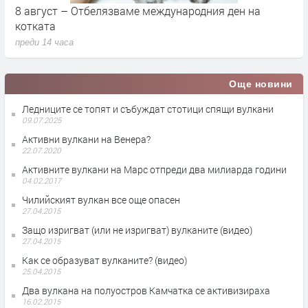
Саграда Фамилия – вечната мечта на Гауди, която
К
продължава да изумява света
п
преди 3 дни
п
Още новини
Ледниците се топят и събуждат стотици спящи вулкани
09.07.2025
Активни вулкани на Венера?
22.07.2020
Активните вулкани на Марс отпреди два милиарда години
04.02.2017
Чилийският вулкан все още опасен
27.04.2015
Защо изригват (или не изригват) вулканите (видео)
27.04.2015
Как се образуват вулканите? (видео)
25.04.2015
Два вулкана на полуостров Камчатка се активизираха
16.02.2015