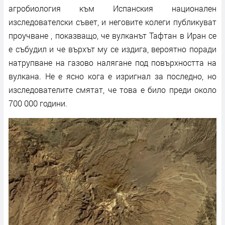
агробиология към Испанския национален
изследователски съвет, и неговите колеги публикуват
проучване , показващо, че вулканът Тафтан в Иран се
е събудил и че върхът му се издига, вероятно поради
натрупване на газово налягане под повърхността на
вулкана. Не е ясно кога е изригнал за последно, но
изследователите смятат, че това е било преди около
700 000 години.