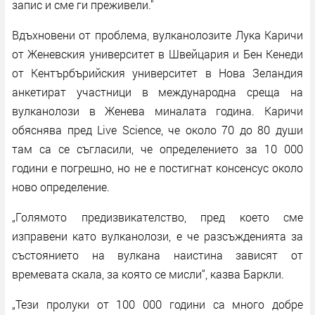
запис и сме ги преживели."
Вдъхновени от проблема, вулканолозите Лука Каричи
от Женевския университет в Швейцария и Бен Кенеди
от Кентърбърийския университет в Нова Зеландия
анкетират участници в международна среща на
вулканолози в Женева миналата година. Каричи
обяснява пред Live Science, че около 70 до 80 души
там са се съгласили, че определението за 10 000
години е погрешно, но не е постигнат консенсус около
ново определение.
„Голямото предизвикателство, пред което сме
изправени като вулканолози, е че разсъжденията за
състоянието на вулкана наистина зависят от
времевата скала, за която се мисли“, казва Баркли.
„Тези пролуки от 100 000 години са много добре