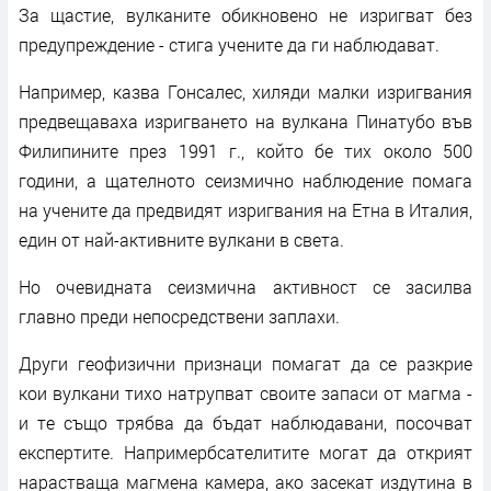
За щастие, вулканите обикновено не изригват без
предупреждение - стига учените да ги наблюдават.
Например, казва Гонсалес, хиляди малки изригвания
предвещаваха изригването на вулкана Пинатубо във
Филипините през 1991 г., който бе тих около 500
години, а щателното сеизмично наблюдение помага
на учените да предвидят изригвания на Етна в Италия,
един от най-активните вулкани в света.
Но очевидната сеизмична активност се засилва
главно преди непосредствени заплахи.
Други геофизични признаци помагат да се разкрие
кои вулкани тихо натрупват своите запаси от магма -
и те също трябва да бъдат наблюдавани, посочват
експертите. Напримербсателитите могат да открият
нарастваща магмена камера, ако засекат издутина в