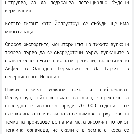
натрупва, за да подхранва потенциално бъдещи
изригвания.
Когато гигант като Йелоустоун се събуди, ще има
много знаци.
Според експертите, мониторингът на тихите вулкани
трябва първо да се съсредоточи върху вулканите в
сравнително гъсто населени региони, включително
Айфел в Западна Германия и Ла Гароча в
североизточна Испания.
Някои такива вулкани вече се наблюдават.
Йелоустоун, който се смята за спящ, въпреки че за
последно е изригнал преди 70 000 години , се
наблюдава отблизо, защото се намира върху гореща
точка на производство на магма, а високият поток от
топлина означава, че скалите в земната кора се