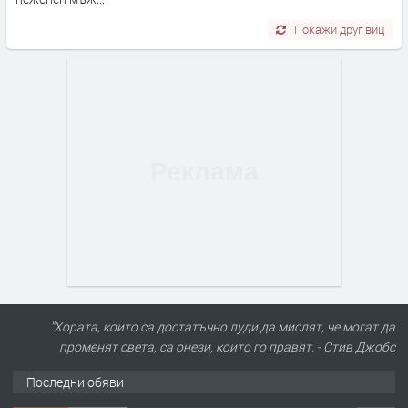
Покажи друг виц
ПРЕДЛАГА
Търсим работник за работа в
разсадник
"Хората, които са достатъчно луди да мислят, че могат да
променят света, са онези, които го правят. - Стив Джобс
преди 4 месеца
Последни обяви