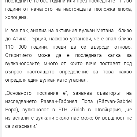
последните 10 000 години или през последните 11 700
години от началото на настоящата геоложка епоха,
холоцена.
И все пак, анализ на активния вулкан Метана , близо
до Атина, Гърция, наскоро установи, че е спал близо
110 000 години, преди да се възроди отново.
Откритието може да е последната капка за
вулканолозите, много от които вече поставят под
въпрос настоящото определение за това какво
определя един вулкан като угаснал.
„Основното послание е“, заявява съавторът на
изследването Разван-Габриел Попа (Răzvan-Gabriel
Popa), вулканолог в ETH Zürich в Швейцария, „че
изгасналите вулкани около нас може би всъщност не
са изгаснали."