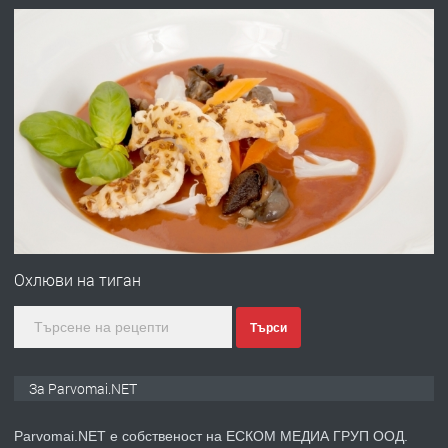
преди 1 година
ПРЕДЛАГА
Първи поход "По стъпките на Ангел
Войвода"
преди 1 година
ПРЕДЛАГА
Монтажник на малки детайли за
медицинската индустрия
Охлюви на тиган
Търси
преди 1 година
ПРЕДЛАГА
Уроци по Математика
За Parvomai.NET
Parvomai.NET е собственост на ЕСКОМ МЕДИА ГРУП ООД.