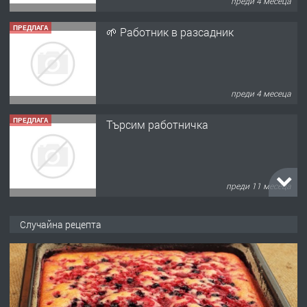
преди 4 месеца
ПРЕДЛАГА
🌱 Работник в разсадник
преди 4 месеца
ПРЕДЛАГА
Търсим работничка
преди 11 месеца
ПРЕДЛАГА
Продава употребявани чисти и
Случайна рецепта
запазени матраци за спални.
преди 1 година
ПРЕДЛАГА