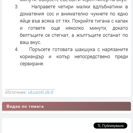
Направете четири малки вдлъбнатини в
доматения сос и внимателно чукнете по едно
яйце във всяка от тях. Покрийте тигана с капак
и гответе още няколко минути, докато
белтъците се стегнат, а жълтъците останат по
ваш вкус.
Поръсете готовата шакшука с нарязаните
кориандър и копър непосредствено преди
сервиране.
Източник:
vkusotii.dir.b
Видеа по темата