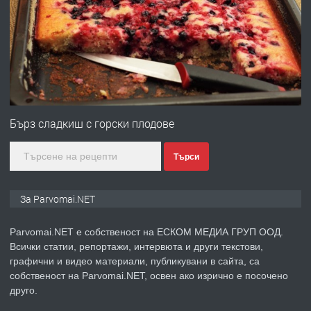
Работа за общи работници
преди 1 година
ПРЕДЛАГА
Първи поход "По стъпките на Ангел
Войвода"
Бърз сладкиш с горски плодове
Търси
преди 1 година
ПРЕДЛАГА
Монтажник на малки детайли за
За Parvomai.NET
медицинската индустрия
Parvomai.NET е собственост на ЕСКОМ МЕДИА ГРУП ООД.
Всички статии, репортажи, интервюта и други текстови,
преди 1 година
графични и видео материали, публикувани в сайта, са
собственост на Parvomai.NET, освен ако изрично е посочено
ПРЕДЛАГА
Уроци по Математика
друго.