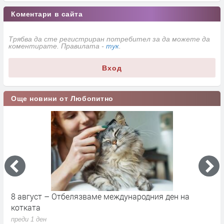
Коментари в сайта
Трябва да сте регистриран потребител за да можете да
коментирате. Правилата -
тук
.
Вход
Още новини от Любопитно
8 август – Отбелязваме международния ден на
С
котката
п
преди 1 ден
п