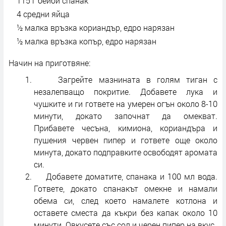
115 г бейби спанак
4 средни яйца
½ малка връзка кориандър, едро нарязан
½ малка връзка копър, едро нарязан
Начин на приготвяне:
Загрейте мазнината в голям тиган с
незалепващо покритие. Добавете лука и
чушките и ги гответе на умерен огън около 8-10
минути, докато започнат да омекват.
Прибавете чесъна, кимиона, кориандъра и
пушения червен пипер и гответе още около
минута, докато подправките освободят аромата
си.
Добавете доматите, спанака и 100 мл вода.
Гответе, докато спанакът омекне и намали
обема си, след което намалете котлона и
оставете сместа да къкри без капак около 10
минути. Овкусете със сол и черен пипер на вкус.