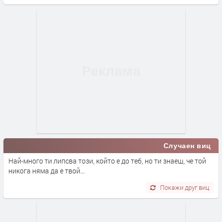
Случаен виц
Най-много ти липсва този, който е до теб, но ти знаеш, че той
никога няма да е твой...
Покажи друг виц