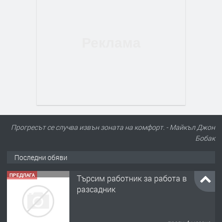
Прогресът се случва извън зоната на комфорт. - Майкъл Джон
Бобак
Последни обяви
ПРЕДЛАГА
Търсим работник за работа в
разсадник