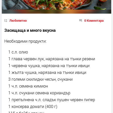
Любопитно
0 Коментара
Засищаща и много вкусна
Необходими продукти:
1 с.л. олио
1 глава червен лук, нарязана на тънки резени
1 червена чушка, нарязана на тънки ивици
1 жълта чушка, нарязана на тънки ивици
3 големи скилидки чесън, счукани
1 ч.л. семена кимион
1 ч.л. счукани семена кориандър
1 препълнена ч.л. сладък пушен червен пипер
1 консерва домати (400 г)