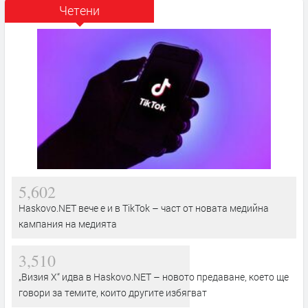
Четени
5,602
Haskovo.NET вече е и в TikTok – част от новата медийна
кампания на медията
3,510
„Визия Х“ идва в Haskovo.NET – новото предаване, което ще
говори за темите, които другите избягват