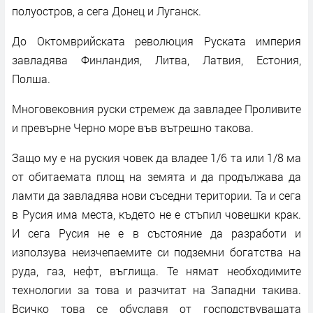
полуостров, а сега Донец и Луганск.
До Октомврийската революция Руската империя
завладява Финландия, Литва, Латвия, Естония,
Полша.
Многовековния руски стремеж да завладее Проливите
и превърне Черно море във вътрешно такова.
Защо му е на руския човек да владее 1/6 та или 1/8 ма
от обитаемата площ на земята и да продължава да
ламти да завладява нови съседни територии. Та и сега
в Русия има места, където не е стъпил човешки крак.
И сега Русия не е в състояние да разработи и
използува неизчепаемите си подземни богатства на
руда, газ, нефт, въглища. Те нямат необходимите
технологии за това и разчитат на Западни такива.
Всичко това се обуславя от господствуващата