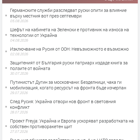
Германските служби разследват руски опити за влияние
върху местния вот през септември
05.08.2026
Шефът на кабинета на Зеленски е противник на износа на
технологии от Украйна
04.08.2026
Изключване на Русия от ООН: Невъзможното е възможно
02.08.2026
Защитеният от България руски патриарх издаде книга за
ползите от войната
30.07.2026
Путинистът Дугин за московчани: Безделници, чака ги
мобилизация, когато ресурсът на фронта бъде изчерпан
29.07.2026
След Русия: Украйна отвори нов фронт в световния
конфликт
28.07.2026
Проект Freyja: Украйна и Европа ускоряват разработката на
собствен противоракетен щит
27.07.2026