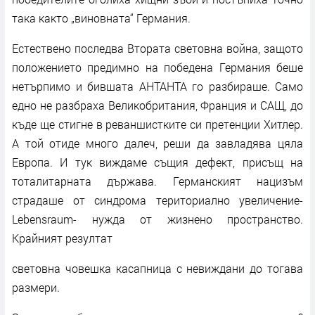
така както „виновната“ Германия.
Естествено последва Втората световна война, защото
положението предимно на победена Германия беше
нетърпимо и бившата АНТАНТА го разбираше. Само
едно не разбраха Великобритания, Франция и САЩ, до
къде ще стигне в реваншистките си претенции Хитлер.
А той отиде много далеч, реши да завладява цяла
Европа. И тук виждаме същия дефект, присъщ на
тоталитарната държава. Германският нацизъм
страдаше от синдрома териториално увеличение-
Lebensraum- нужда от жизнено пространство.
Крайният резултат
световна човешка касапница с невиждани до тогава
размери.