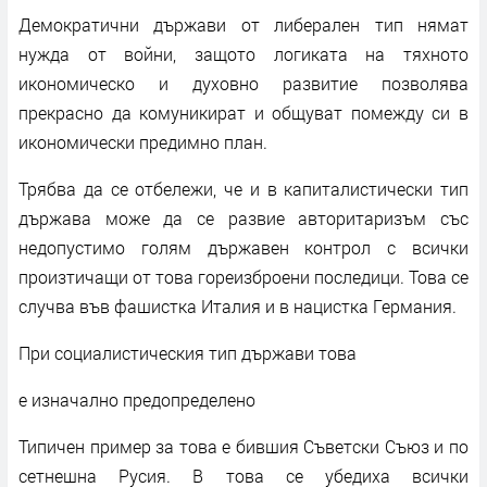
Демократични държави от либерален тип нямат
нужда от войни, защото логиката на тяхното
икономическо и духовно развитие позволява
прекрасно да комуникират и общуват помежду си в
икономически предимно план.
Трябва да се отбележи, че и в капиталистически тип
държава може да се развие авторитаризъм със
недопустимо голям държавен контрол с всички
произтичащи от това гореизброени последици. Това се
случва във фашистка Италия и в нацистка Германия.
При социалистическия тип държави това
е изначално предопределено
Типичен пример за това е бившия Съветски Съюз и по
сетнешна Русия. В това се убедиха всички