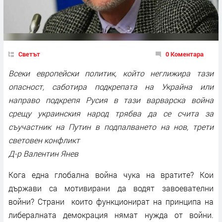
Светът
0 Коментара
Всеки европейски политик, който неглижира тази
опасност, саботира подкрепата на Украйна или
направо подкрепя Русия в тази варварска война
срещу украинския народ трябва да се счита за
съучастник на Путин в подпалването на нов, трети
световен конфликт
Д-р Валентин Янев
Кога една глобална война чука на вратите? Кои
държави са мотивирани да водят завоевателни
войни? Страни които функционират на принципа на
либералната демокрация нямат нужда от войни.