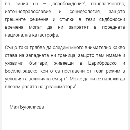
по линия на – „освобождение“, панславянство,
източноправославие и социдеология, защото
грешните решения и стъпки в тези съдбоносни
времена могат да ни запратят в поредната
национална катастрофа.
Също така трябва да следим много внимателно какво
става на западната ни граница, защото там имаме и
уязвими българи, живеещи в Царибродско и
Босилеградско, които са поставени от този режим в
условията „клинична смърт“. Може да ни се наложи да
влезем ролята на „реаниматори“.
Мая Буюклиева