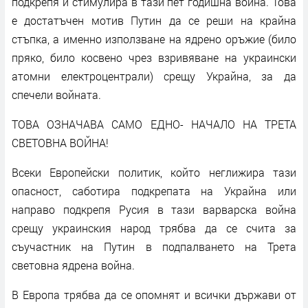
подкрепя и стимулира в тази пет годишна война. Това
е достатъчен мотив Путин да се реши на крайна
стъпка, а именно използване на ядрено оръжие (било
пряко, било косвено чрез взривяване на украински
атомни електроцентрали) срещу Украйна, за да
спечели войната.
ТОВА ОЗНАЧАВА САМО ЕДНО- НАЧАЛО НА ТРЕТА
СВЕТОВНА ВОЙНА!
Всеки Европейски политик, който неглижира тази
опасност, саботира подкрепата на Украйна или
направо подкрепя Русия в тази варварска война
срещу украинския народ трябва да се счита за
съучастник на Путин в подпалването на Трета
световна ядрена война.
В Европа трябва да се опомнят и всички държави от