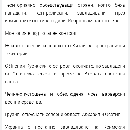
териториално съседствуващи страни, които бяха
нападани, контролирани, завладявани през
изминалите стотина години. Изброявам част от тях:
Монголия е под тотален контрол.
Няколко военни конфликта с Китай за крайгранични
територии.
С Япония-Курилските острови- окончателно завладени
от Съветския съюз по време на Втората световна
война.
Чечня-опустошена и обезлюдена чрез варварски
военни средства.
Грузия- откъснати северни област- Абхазия и Осетия.
Украйна с поетапно завладяване на Кримския