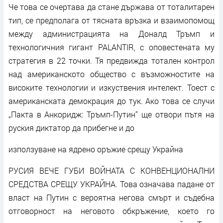
Че това се очертава да стане държава от тоталитарен
тип, се предполага от тясната връзка и взаимопомощ
между администрацията на Доналд Тръмп и
технологичния гигант PALANTIR, с оповестената му
стратегия в 22 точки. Тя предвижда тотален контрол
над американското общество с възможностите на
високите технологии и изкуствения интелект. Тоест с
американската демокрация до тук. Ако това се случи
„Пакта в Анкоридж: Тръмп-Путин“ ще отвори пътя на
руския диктатор да прибегне и до
използуване на ядрено оръжие срещу Украйна
РУСИЯ ВЕЧЕ ГУБИ ВОЙНАТА С КОНВЕНЦИОНАЛНИ
СРЕДСТВА СРЕЩУ УКРАЙНА. Това означава падане от
власт на Путин с вероятна негова смърт и съдебна
отговорност на неговото обкръжение, което го