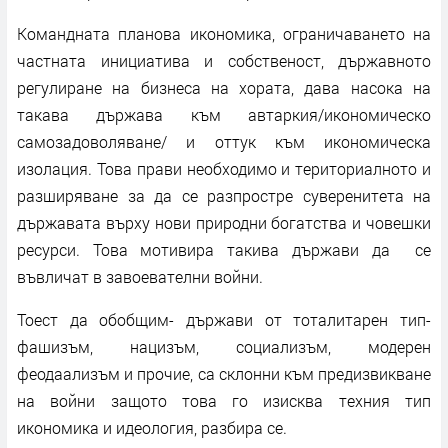
Командната планова икономика, ограничаването на
частната инициатива и собственост, държавното
регулиране на бизнеса на хората, дава насока на
такава държава към автаркия/икономическо
самозадоволяване/ и оттук към икономическа
изолация. Това прави необходимо и териториалното и
разширяване за да се разпростре суверенитета на
държавата върху нови природни богатства и човешки
ресурси. Това мотивира такива държави да се
въвличат в завоевателни войни.
Тоест да обобщим- държави от тоталитарен тип-
фашизъм, нацизъм, социализъм, модерен
феодаализъм и прочие, са склонни към предизвикване
на войни защото това го изисква техния тип
икономика и идеология, разбира се.