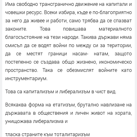
Има свободно трансгранично движение на капитали и
човешки ресурс. Всеки избира, къде е по-благоприятно
за него да живее и работи, само трябва да се спазват
законите. Това повишава материалното
благосъстояние на тези народи. Такива държави няма
смисъл да се водят войни по между си за територии,
да се местят граници насам- натам, защото
постепенно се създава общо жизнено, икономическо
пространство. Така се обезмислят войните като
инструментариум.
Това са капитализъм и либерализъм в чист вид.
Всякаква форма на етатизъм, брутално навлизане на
държавата в обществения и личен живот на хората,
унищожава либерализма и
тласка страните към тоталитаризъм