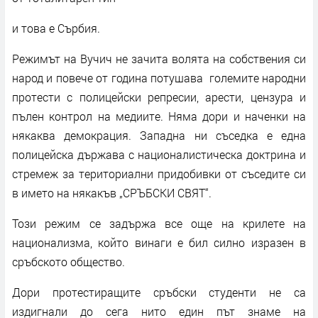
и това е Сърбия.
Режимът на Вучич не зачита волята на собствения си
народ и повече от година потушава големите народни
протести с полицейски репресии, арести, цензура и
пълен контрол на медиите. Няма дори и наченки на
някаква демокрация. Западна ни съседка е една
полицейска държава с националистическа доктрина и
стремеж за териториални придобивки от съседите си
в името на някакъв „СРЪБСКИ СВЯТ“.
Този режим се задържа все още на крилете на
национализма, който винаги е бил силно изразен в
сръбското общество.
Дори протестиращите сръбски студенти не са
издигнали до сега нито един път знаме на