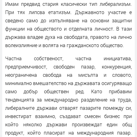
Имам предвид стария класически тип либерализъм.
При тях липсва етатизъм. Държавното участие е
сведено само до изпълняване на основни защитни
функции на обществото и отделната личност. В тази
държава владее духа на свободата, правото на лично
волеизлияние и волята на гражданското общество.
Частна собственост, частна инициатива,
предприемчивост, свободен пазар, конкуренция,
неограничена свобода на мисълта и словото,
минимално вмешателство на държавата осигуряващо
само добър обществен ред. Като прибавим
тенденцията за международно разделение на труда,
либералните държави отварят пазарите помежду си,
инвестират взаимно, създават смесен бизнес при
който няколко държави произвеждат един общ
продукт, който пласират на международния пазар.