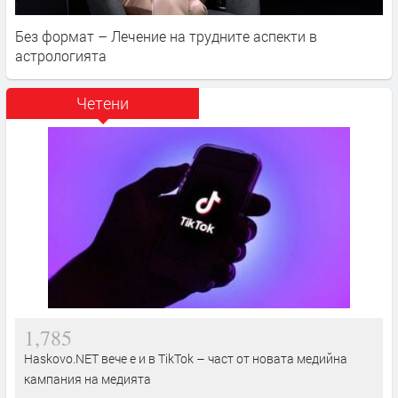
Без формат – Лечение на трудните аспекти в
астрологията
Четени
1,785
Haskovo.NET вече е и в TikTok – част от новата медийна
кампания на медията