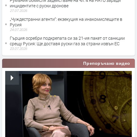
Румъния обмисля задействане на чл. 4 на НАТО заради
инцидентите с руски дронове
27.07.2026
„Чуждестранни агенти“: екзекуция на инакомислещите в
Русия
24.07.2026
Гърция осребри подкрепата си за 21-ия пакет от санкции
срещу Русия: Ще доставя руски газ за страни извън ЕС
23.07.2026
Препоръчано видео