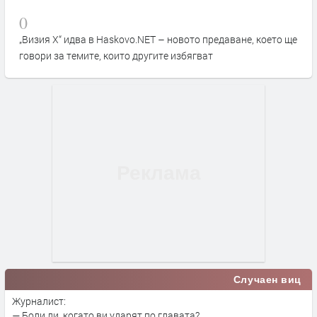
0
„Визия Х“ идва в Haskovo.NET – новото предаване, което ще
говори за темите, които другите избягват
Случаен виц
Журналист:
— Боли ли, когато ви ударят по главата?