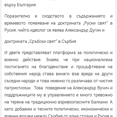
върху България.
Поразително е сходството в съдържанието и
времевото появяване на доктрината „Руски свят“ в
Русия, чийто идеолог се явява Александър Дугин и
доктрината „Сръбски свят“ в Сърбия
И двете представляват платформа за политическо и
военно действие. Знаем, че при национализма
постигането на благоденствие и процъфтяване на
собствения народ става винаги във вреда на други
съседни народи и това именно го различава от чистия
патриотизъм. Това поведение на Александър Вучич и
поддръжниците му в управлението е много тревожно
на терена на традиционно взривоопасните Балкани. А
като добавим и тесните политически, икономически и
военни връзки между Сърбия от една страна и Русия и