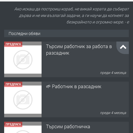
Ако искаш да построиш кораб, не викай хората да събират
дърва и не им възлагай задачи, а ги научи да копнеят за
безкрайното и огромно море. - е
Последни обяви
ПРЕДЛАГА
🌱 Работник в разсадник
преди 4 месеца
ПРЕДЛАГА
Търсим работничка
преди 11 месеца
ПРЕДЛАГА
Продава употребявани чисти и
запазени матраци за спални.