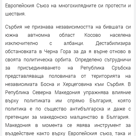
Европейския Съюз на многохилядните си протести и
шествия.
Сърбия не признава независимостта на бившата си
южна автномна област Косово населена
изключително с албанци. Дестабилизира
обстановката в Черна Гора за да я върне отново в
своята политическа орбита. Определено сътрудничи
за присъединяването на Република Сръбска
представляваща половината от територията на
независимата Босна и Херцеговина към Сърбия. В
Република Северна Македония упражнява влияние
върху политиката им спрямо България, която
политика е по същество антибългарска и даже с
претенции за македонско малцинство в България.
Македония в момента се явява инструмент за
въздействие както върху Европейския съюз, така и