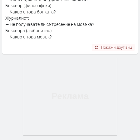
Боксьор (философски):
— Какво е това болката?
Журналист:
— Не получавате ли сътресение на мозъка?
Боксьора (любопитно):
— Какво е това мозък?
Покажи друг виц