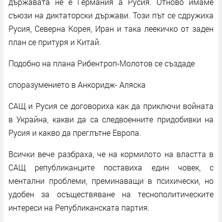
държавата не е Германия а Русия. Отново имаме
съюзи на диктаторски държави. Този път се сдружиха
Русия, Северна Корея, Иран и така леекичко от заден
план се притуря и Китай.
Подобно на плана Рибентроп-Молотов се създаде
споразумението в Анкоридж- Аляска
САЩ и Русия се договориха как да приключи войната
в Украйна, какви да са следвоенните придобивки на
Русия и какво да преглътне Европа.
Всички вече разбраха, че на кормилото на властта в
САЩ републиканците поставиха един човек, с
ментални проблеми, преминаващи в психически, но
удобен за осъществяване на теснополитическите
интереси на Републиканската партия.