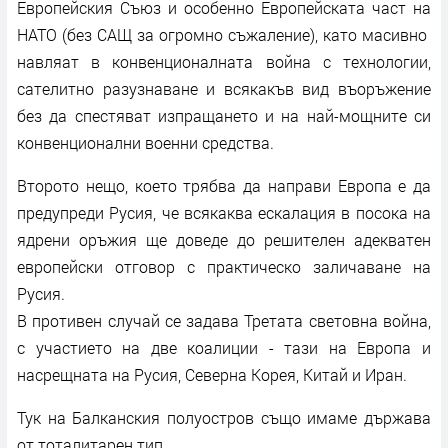
Европейския Съюз и особенно Европейската част на
НАТО (без САЩ за огромно съжаление), като масивно
навляат в конвенционалната война с технологии,
сателитно разузнаване и всякакъв вид въоръжение
без да спестяват изпращането и на най-мощните си
конвенционални военни средства.
Второто нещо, което трябва да направи Европа е да
предупреди Русия, че всякаква ескалация в посока на
ядрени оръжия ще доведе до решителен адекватен
европейски отговор с практическо заличаване на
Русия.
В противен случай се задава Третата световна война,
с участието на две коалиции - тази на Европа и
насрещната на Русия, Северна Корея, Китай и Иран.
Тук на Балканския полуостров също имаме държава
от тоталитарен тип