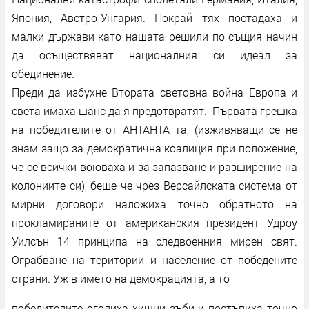
Япония, Австро-Унгария. Покрай тях постадаха и
малки държави като нашата решили по същия начин
да осъществяват националния си идеал за
обединение.
Преди да избухне Втората световна война Европа и
света имаха шанс да я предотвратят. Първата грешка
на победителите от АНТАНТА та, (изживяващи се не
знам защо за демократична коалиция при положение,
че се всички воюваха и за запазване и разширение на
колониите си), беше че чрез Версайлската система от
мирни договори наложиха точно обратното на
прокламираните от американския президент Удроу
Уилсън 14 принципа на следвоенния мирен свят.
Ограбване на територии и население от победените
страни. Уж в името на демокрацията, а то
победителите оголиха хищни зъби и постъпиха точно