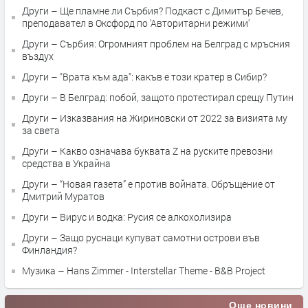
Други – Ще пламне ли Сърбия? Подкаст с Димитър Бечев,
преподавател в Оксфорд по 'Авторитарни режими'
Други – Сърбия: Огромният проблем на Белград с мръсния
въздух
Други – "Врата към ада": какъв е този кратер в Сибир?
Други – В Белград: побой, защото протестирал срещу Путин
Други – Изказвания на Жириновски от 2022 за визията му
за света
Други – Какво означава буквата Z на руските превозни
средства в Украйна
Други – “Новая газета” е против войната. Обръщение от
Дмитрий Муратов
Други – Вирус и водка: Русия се алкохолизира
Други – Защо руснаци купуват самотни острови във
Финландия?
Музика – Hans Zimmer - Interstellar Theme - B&B Project
Още новини