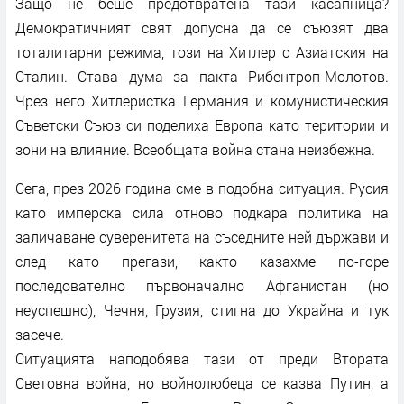
Защо не беше предотвратена тази касапница?
Демократичният свят допусна да се съюзят два
тоталитарни режима, този на Хитлер с Азиатския на
Сталин. Става дума за пакта Рибентроп-Молотов.
Чрез него Хитлеристка Германия и комунистическия
Съветски Съюз си поделиха Европа като територии и
зони на влияние. Всеобщата война стана неизбежна.
Сега, през 2026 година сме в подобна ситуация. Русия
като имперска сила отново подкара политика на
заличаване суверенитета на съседните ней държави и
след като прегази, както казахме по-горе
последователно първоначално Афганистан (но
неуспешно), Чечня, Грузия, стигна до Украйна и тук
засече.
Ситуацията наподобява тази от преди Втората
Световна война, но войнолюбеца се казва Путин, а