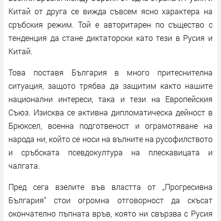
Китай от друга се вижда съвсем ясно характера на
сръбския режим. Той е авторитарен по същество с
тенденция да стане диктаторски като тези в Русия и
Китай.
Това поставя България в много притеснителна
ситуация, защото трябва да защитим както нашите
национални интереси, така и тези на Европейския
Съюз. Изисква се активна дипломатическа дейност в
Брюксел, военна подготвеност и ограмотяване на
народа ни, който се носи на вълните на русофилството
и сръбската псевдокултура на плескавицата и
чалгата.
Пред сега взелите във властта от „Прогресивна
България“ стои огромна отговорност да скъсат
окончателно пъпната връв, която ни свързва с Русия