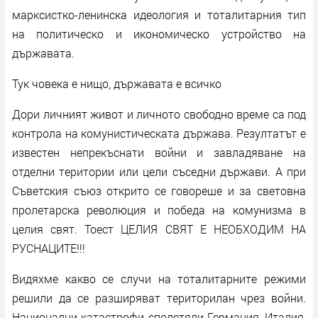
марксистко-ленинска идеология и тоталитарния тип
на политическо и икономическо устройство на
държавата.
Тук човека е нищо, държавата е всичко
Дори личният живот и личното свободно време са под
контрола на комунистическата държава. Резултатът е
известен непрекъснати войни и завладяване на
отделни територии или цели съседни държави. А при
Съветския съюз открито се говореше и за световна
пролетарска революция и победа на комунизма в
целия свят. Тоест ЦЕЛИЯ СВЯТ Е НЕОБХОДИМ НА
РУСНАЦИТЕ!!!
Видяхме какво се случи на тоталитарните режими
решили да се разширяват територилан чрез войни.
Национални катастрофи сполетяли Германия, Италия,