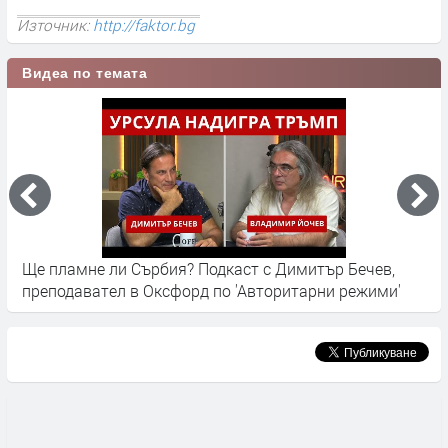
Източник:
http://faktor.bg
Видеа по темата
Сърбия: Огромният проблем на Белград с мръсния
"
въздух