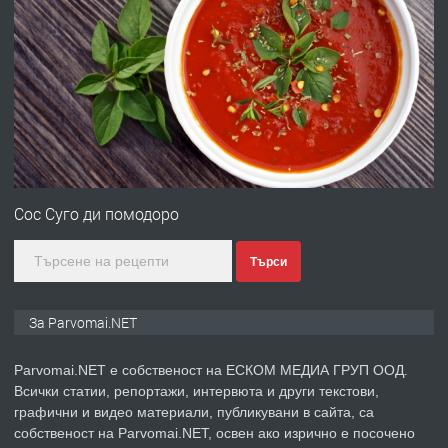
ПРЕДЛАГА
Работа за общи работници
преди 1 година
ПРЕДЛАГА
Първи поход "По стъпките на Ангел
Войвода"
Сос Суго ди помодоро
Търси
преди 1 година
ПРЕДЛАГА
Монтажник на малки детайли за
За Parvomai.NET
медицинската индустрия
Parvomai.NET е собственост на ЕСКОМ МЕДИА ГРУП ООД.
Всички статии, репортажи, интервюта и други текстови,
преди 1 година
графични и видео материали, публикувани в сайта, са
собственост на Parvomai.NET, освен ако изрично е посочено
ПРЕДЛАГА
Уроци по Математика