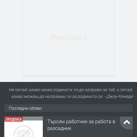
Не питай, какво може родината ти да направи за теб, а питай,
какво можеш да направиш ти за родината си. - Джон Кенеди
Последни обяви
ПРЕДЛАГА
Търсим работник за работа в
разсадник