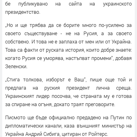
бе публикувано на сайта на украинското
президентство.
„Но и ще трябва да се борите много по-усилено за
своето съществуване - не на Русия, а за своето
собствено. И това не е заплаха от мен или от Украйна.
Това са факти от руската история, които добре знаете:
когато Русия се уморява, настъпват промени“, добавя
Зеленски.
„Стига толкова, изборът е Ваш“, пише още той и
предлага на руския президент лична среща.
Украинският лидер посочва, че страната му е готова
за спиране на огъня, докато траят преговорите.
Писмото ще бъде официално предадено на Путин по
дипломатически канали, каза външният министър на
Украйна Андрий Сибига, цитиран от Ройтерс.