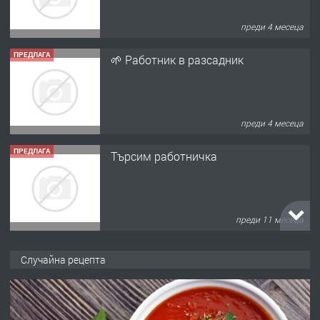
преди 4 месеца
ПРЕДЛАГА
🌱 Работник в разсадник
преди 4 месеца
ПРЕДЛАГА
Търсим работничка
преди 11 месеца
ПРЕДЛАГА
Продава употребявани чисти и
Случайна рецепта
запазени матраци за спални.
преди 1 година