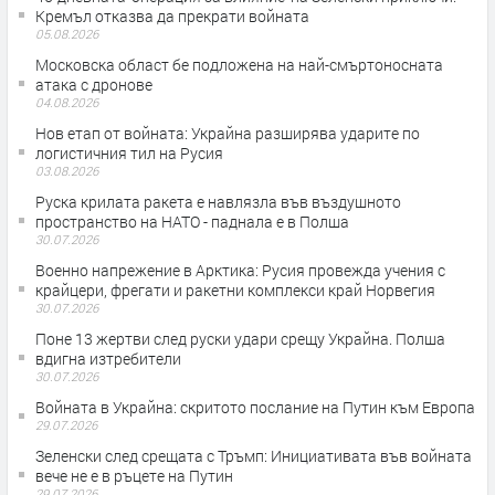
Кремъл отказва да прекрати войната
05.08.2026
Московска област бе подложена на най-смъртоносната
атака с дронове
04.08.2026
Нов етап от войната: Украйна разширява ударите по
логистичния тил на Русия
03.08.2026
Руска крилата ракета е навлязла във въздушното
пространство на НАТО - паднала е в Полша
30.07.2026
Военно напрежение в Арктика: Русия провежда учения с
крайцери, фрегати и ракетни комплекси край Норвегия
30.07.2026
Поне 13 жертви след руски удари срещу Украйна. Полша
вдигна изтребители
30.07.2026
Войната в Украйна: скритото послание на Путин към Европа
29.07.2026
Зеленски след срещата с Тръмп: Инициативата във войната
вече не е в ръцете на Путин
29.07.2026