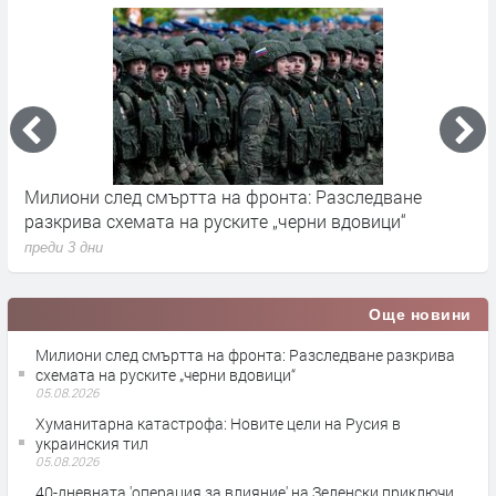
Милиони след смъртта на фронта: Разследване
Г
разкрива схемата на руските „черни вдовици“
в
преди 3 дни
п
Още новини
Милиони след смъртта на фронта: Разследване разкрива
схемата на руските „черни вдовици“
05.08.2026
Хуманитарна катастрофа: Новите цели на Русия в
украинския тил
05.08.2026
40-дневната 'операция за влияние' на Зеленски приключи.