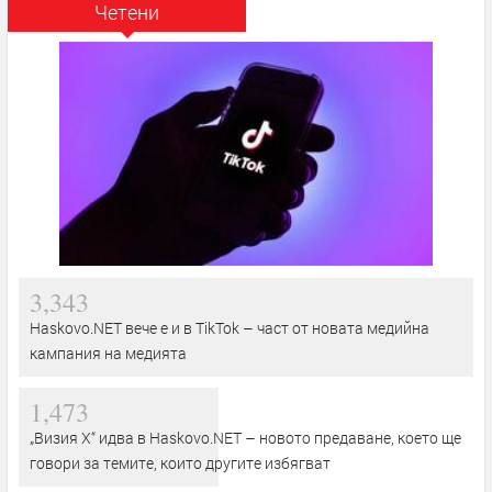
Четени
3,343
Haskovo.NET вече е и в TikTok – част от новата медийна
кампания на медията
1,473
„Визия Х“ идва в Haskovo.NET – новото предаване, което ще
говори за темите, които другите избягват