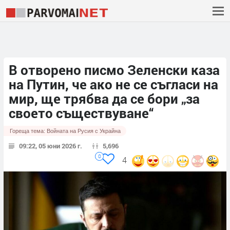
В отворено писмо Зеленски каза
на Путин, че ако не се съгласи на
мир, ще трябва да се бори „за
своето съществуване“
Гореща тема:
Войната на Русия с Украйна
09:22, 05 юни 2026 г.
5,696
0
4