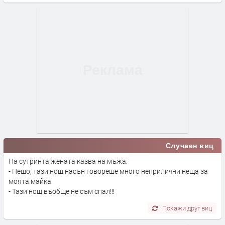
Случаен виц
На сутринта жената казва на мъжа:
- Пешо, тази нощ насън говореше много неприлични неща за
моята майка.
- Тази нощ въобще не съм спал!!!
Покажи друг виц