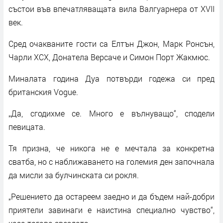
състои във впечатляващата вила Валгуарнера от XVII
век.
Сред очакваните гости са Елтън Джон, Марк Ронсън,
Чарли XCX, Донатела Версаче и Симон Порт Жакмюс.
Миналата година Дуа потвърди годежа си пред
британския Vogue.
„Да, сгодихме се. Много е вълнуващо“, сподели
певицата.
Тя призна, че никога не е мечтала за конкретна
сватба, но с наближаването на големия ден започнала
да мисли за булчинската си рокля.
„Решението да остареем заедно и да бъдем най-добри
приятели завинаги е наистина специално чувство“,