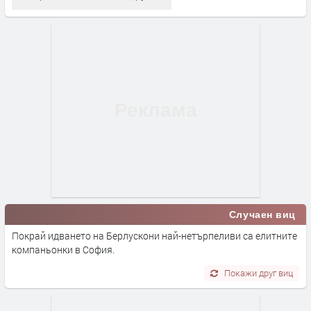
Случаен виц
Покрай идването на Берлускони най-нетърпеливи са елитните
компаньонки в София.
Покажи друг виц