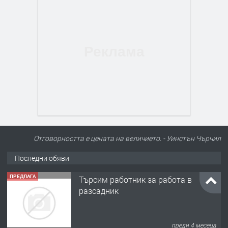
Отговорността е цената на величието. - Уинстън Чърчил
Последни обяви
ПРЕДЛАГА
Търсим работник за работа в
разсадник
преди 4 месеца