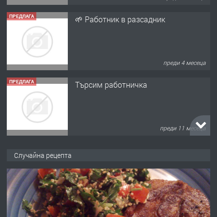
ПРЕДЛАГА
🌱 Работник в разсадник
преди 4 месеца
ПРЕДЛАГА
Търсим работничка
преди 11 месеца
ПРЕДЛАГА
Продава употребявани чисти и
Случайна рецепта
запазени матраци за спални.
преди 1 година
ПРЕДЛАГА
Работа за общи работници