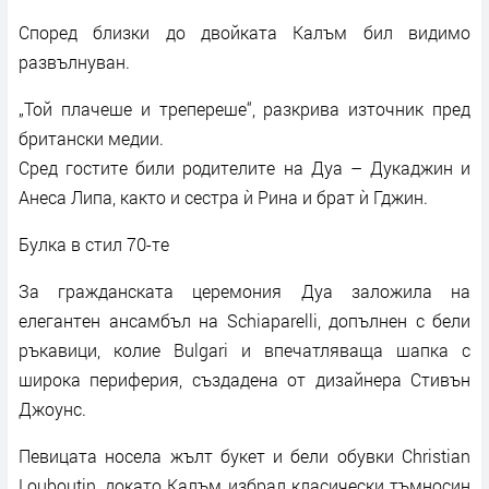
Според близки до двойката Калъм бил видимо
развълнуван.
„Той плачеше и трепереше“, разкрива източник пред
британски медии.
Сред гостите били родителите на Дуа – Дукаджин и
Анеса Липа, както и сестра ѝ Рина и брат ѝ Гджин.
Булка в стил 70-те
За гражданската церемония Дуа заложила на
елегантен ансамбъл на Schiaparelli, допълнен с бели
ръкавици, колие Bulgari и впечатляваща шапка с
широка периферия, създадена от дизайнера Стивън
Джоунс.
Певицата носела жълт букет и бели обувки Christian
Louboutin, докато Калъм избрал класически тъмносин