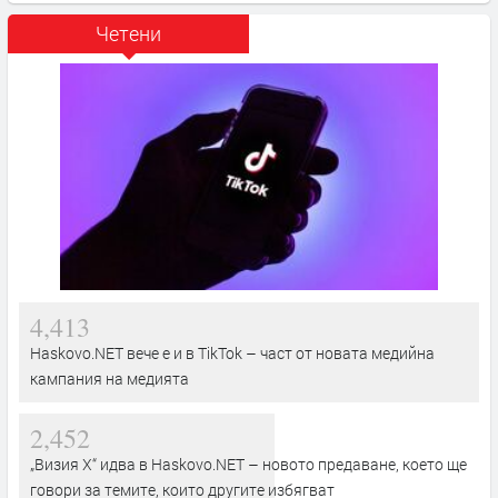
Четени
4,413
Haskovo.NET вече е и в TikTok – част от новата медийна
кампания на медията
2,452
„Визия Х“ идва в Haskovo.NET – новото предаване, което ще
говори за темите, които другите избягват