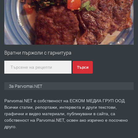
преди 1 година
ПРЕДЛАГА
Първи поход "По стъпките на Ангел
Войвода"
Вратни пържоли с гарнитура
Търси
преди 1 година
ПРЕДЛАГА
Монтажник на малки детайли за
За Parvomai.NET
медицинската индустрия
Parvomai.NET е собственост на ЕСКОМ МЕДИА ГРУП ООД.
Всички статии, репортажи, интервюта и други текстови,
преди 1 година
графични и видео материали, публикувани в сайта, са
собственост на Parvomai.NET, освен ако изрично е посочено
ПРЕДЛАГА
Уроци по Математика
друго.