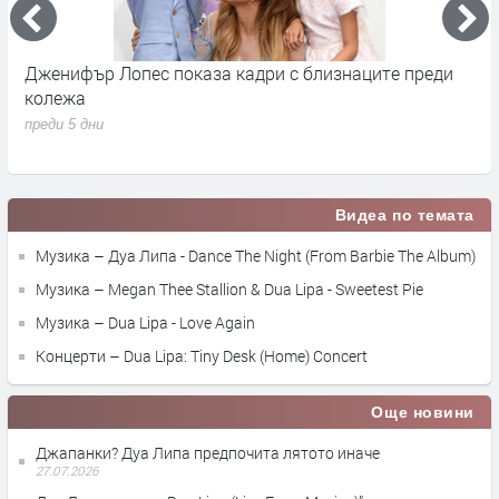
Дженифър Лопес показа кадри с близнаците преди
С
колежа
Р
с
преди 5 дни
п
Видеа по темата
Музика – Дуа Липа - Dance The Night (From Barbie The Album)
Музика – Megan Thee Stallion & Dua Lipa - Sweetest Pie
Музика – Dua Lipa - Love Again
Концерти – Dua Lipa: Tiny Desk (Home) Concert
Още новини
Джапанки? Дуа Липа предпочита лятото иначе
27.07.2026