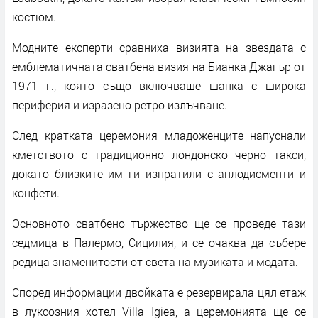
костюм.
Модните експерти сравниха визията на звездата с
емблематичната сватбена визия на Бианка Джагър от
1971 г., която също включваше шапка с широка
периферия и изразено ретро излъчване.
След кратката церемония младоженците напуснали
кметството с традиционно лондонско черно такси,
докато близките им ги изпратили с аплодисменти и
конфети.
Основното сватбено тържество ще се проведе тази
седмица в Палермо, Сицилия, и се очаква да събере
редица знаменитости от света на музиката и модата.
Според информации двойката е резервирала цял етаж
в луксозния хотел Villa Igiea, а церемонията ще се