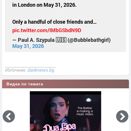
in London on May 31, 2026.
Only a handful of close friends and…
pic.twitter.com/IMbGSbdN9D
— Paul A. Szypula 🇺🇸 (@Bubblebathgirl)
May 31, 2026
Източник:
dariknews.bg
Видеа по темата