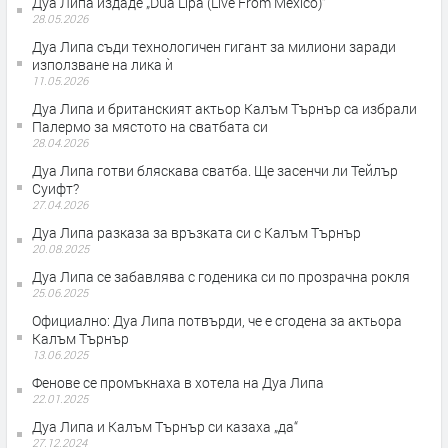
Дуа Липа издаде „Dua Lipa (Live From Mexico)”
28.05.2026
Дуа Липа съди технологичен гигант за милиони заради
използване на лика ѝ
11.05.2026
Дуа Липа и британският актьор Калъм Търнър са избрали
Палермо за мястото на сватбата си
28.04.2026
Дуа Липа готви бляскава сватба. Ще засенчи ли Тейлър
Суифт?
27.04.2026
Дуа Липа разказа за връзката си с Калъм Търнър
20.08.2025
Дуа Липа се забавлява с годеника си по прозрачна рокля
25.06.2025
Официално: Дуа Липа потвърди, че е сгодена за актьора
Калъм Търнър
13.06.2025
Фенове се промъкнаха в хотела на Дуа Липа
22.01.2025
Дуа Липа и Калъм Търнър си казаха „да“
27.12.2024