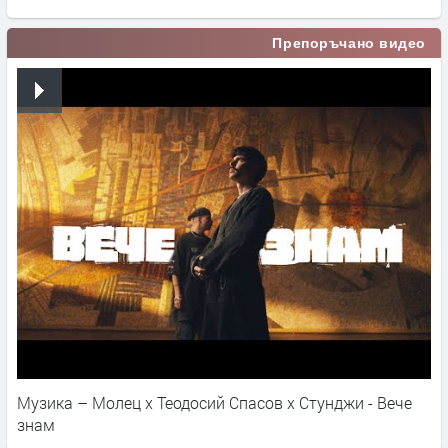
Препоръчано видео
Музика – Молец x Теодосий Спасов х Стунджи - Вече
знам