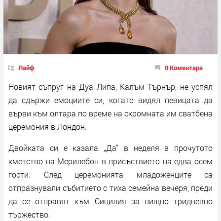
Лайф
0 Коментара
Новият съпруг на Дуа Липа, Калъм Търнър, не успял
да сдържи емоциите си, когато видял певицата да
върви към олтара по време на скромната им сватбена
церемония в Лондон.
Двойката си е казала „Да“ в неделя в прочутото
кметство на Мерилебон в присъствието на едва осем
гости. След церемонията младоженците са
отпразнували събитието с тиха семейна вечеря, преди
да се отправят към Сицилия за пищно тридневно
тържество.