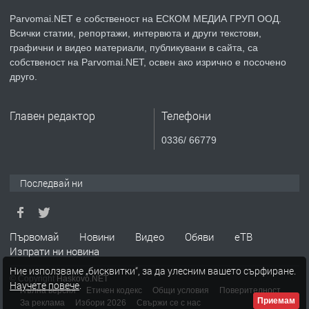
Parvomai.NET е собственост на ЕСКОМ МЕДИА ГРУП ООД.
Всички статии, репортажи, интервюта и други текстови,
преди 1 година
графични и видео материали, публикувани в сайта, са
собственост на Parvomai.NET, освен ако изрично е посочено
ПРЕДЛАГА
Продавам апартамент - гр.
друго.
Първомай
Главен редактор
Телефони
преди 1 година
0336/ 66779
ТЪРСИ
Търсим работник
Последвай ни
преди 1 година
Първомай
Новини
Видео
Обяви
еТВ
Изпрати ни новина
ПРЕДЛАГА
Търсим работник за работа в
Ние използваме „бисквитки“, за да улесним вашето сърфиране.
разсадник
© Copyright
Haskovo.NET
Научете повече
.
Пълна версия
Етичен кодекс
Общи условия
Поверителност
Приемам
За реклама
Избори 2026
Свържи се с нас