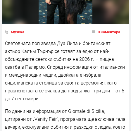
Музика
0 Коментара
Световната поп звезда Дуа Липа и британският
актьор Калъм Търнър се готвят за едно от най-
обсъжданите светски събития на 2026 г. – пищна
сватба в Палермо. Според информация от италиански
и международни медии, двойката е избрала
сицилианската столица за своята церемония, като
празненствата се очаква да продължат три дни – от 5
до 7 септември.
По данни на информация от Giornale di Sicilia,
цитирани от „Vanity Fair“, програмата ще включва гала
вечери, ексклузивни събития и разходки с лодка, което