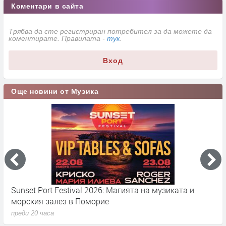
Коментари в сайта
Трябва да сте регистриран потребител за да можете да
коментирате. Правилата -
тук
.
Вход
Още новини от Музика
Sunset Port Festival 2026: Магията на музиката и
Е
морския залез в Поморие
а
преди 20 часа
п