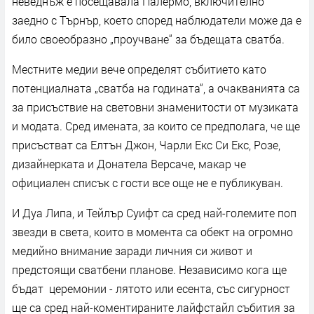
неведнъж е посещавала Палермо, включително
заедно с Търнър, което според наблюдатели може да е
било своеобразно „проучване“ за бъдещата сватба.
Местните медии вече определят събитието като
потенциалната „сватба на годината“, а очакванията са
за присъствие на световни знаменитости от музиката
и модата. Сред имената, за които се предполага, че ще
присъстват са Елтън Джон, Чарли Екс Си Екс, Розе,
дизайнерката и Донатела Версаче, макар че
официален списък с гости все още не е публикуван.
И Дуа Липа, и Тейлър Суифт са сред най-големите поп
звезди в света, които в момента са обект на огромно
медийно внимание заради личния си живот и
предстоящи сватбени планове. Независимо кога ще
бъдат церемонии - лятото или есента, със сигурност
ще са сред най-коментираните лайфстайл събития за