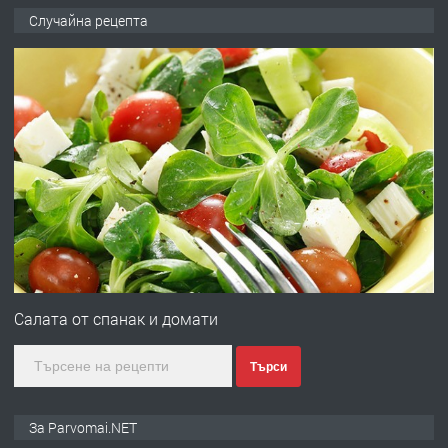
ПРЕДЛАГА
Работа за общи работници
Случайна рецепта
преди 1 година
ПРЕДЛАГА
Първи поход "По стъпките на Ангел
Войвода"
преди 1 година
ПРЕДЛАГА
Монтажник на малки детайли за
медицинската индустрия
Салата от спанак и домати
Търси
преди 1 година
ПРЕДЛАГА
Уроци по Математика
За Parvomai.NET