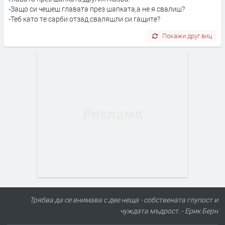
-Защо си чешеш главата през шапката,а не я свалиш?
-Теб като те сарби отзад,сваляшли си гащите?
Покажи друг виц
Трябва да се внимава с две неща - собствената глупост и
чуждата мъдрост. - Ерик Берн