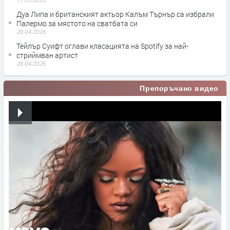
Дуа Липа и британският актьор Калъм Търнър са избрали
Палермо за мястото на сватбата си
28.04.2026
Тейлър Суифт оглави класацията на Spotify за най-
стриймван артист
28.04.2026
Препоръчано видео