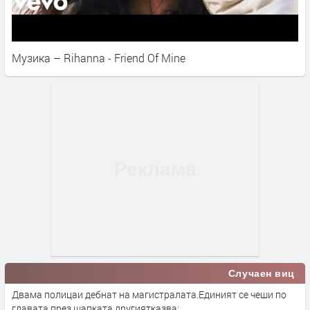
Музика – Rihanna - Friend Of Mine
Случаен виц
Двама полицаи дебнат на магистралата.Единият се чеши по
главата през шапката,другиятказва: