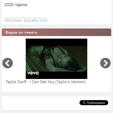
2026 година.
Източник:
actualno.com
Видеа по темата
Taylor Swift - I Can See You (Taylor’s Version)
Д