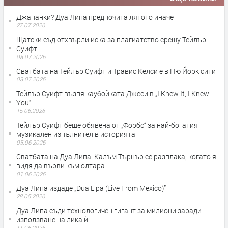
Джапанки? Дуа Липа предпочита лятото иначе
27.07.2026
Щатски съд отхвърли иска за плагиатство срещу Тейлър
Суифт
08.07.2026
Сватбата на Тейлър Суифт и Травис Келси е в Ню Йорк сити
03.07.2026
Тейлър Суифт възпя каубойката Джеси в „I Knew It, I Knew
You“
15.06.2026
Тейлър Суифт беше обявена от „Форбс“ за най-богатия
музикален изпълнител в историята
05.06.2026
Сватбата на Дуа Липа: Калъм Търнър се разплака, когато я
видя да върви към олтара
01.06.2026
Дуа Липа издаде „Dua Lipa (Live From Mexico)”
28.05.2026
Дуа Липа съди технологичен гигант за милиони заради
използване на лика ѝ
11.05.2026