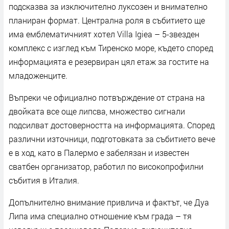
подсказва за изключително луксозен и внимателно
планиран формат. Централна роля в събитието ще
има емблематичният хотел Villa Igiea – 5-звезден
комплекс с изглед към Тиренско море, където според
информацията е резервиран цял етаж за гостите на
младоженците.
Въпреки че официално потвърждение от страна на
двойката все още липсва, множество сигнали
подсилват достоверността на информацията. Според
различни източници, подготовката за събитието вече
е в ход, като в Палермо е забелязан и известен
сватбен организатор, работил по високопрофилни
събития в Италия.
Допълнително внимание привлича и фактът, че Дуа
Липа има специално отношение към града – тя