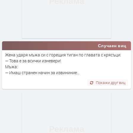
Случаен виц
Жена ударя мъжа си с горещия тиган по главата с крясъци:
— Това е за всички изневери!
Мъжа:
— Имаш странен начин за извининие…
Покажи друг виц