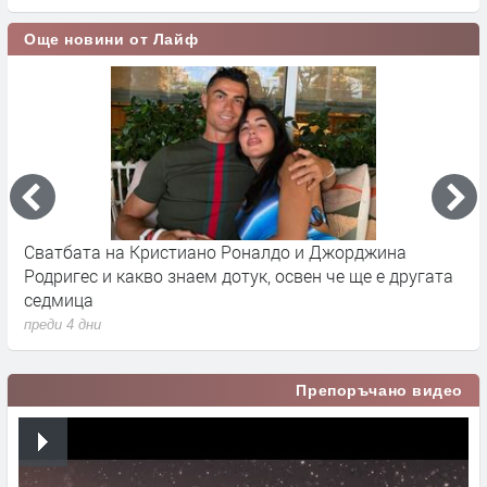
Още новини от Лайф
Сватбата на Кристиано Роналдо и Джорджина
Д
Родригес и какво знаем дотук, освен че ще е другата
Р
седмица
п
преди 4 дни
Препоръчано видео