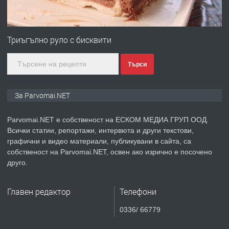
ПРЕДЛАГА
Монтажник на малки детайли за
медицинската индустрия
Триъгълно руло с бисквити
Търси
преди 1 година
ПРЕДЛАГА
Уроци по Математика
За Parvomai.NET
Parvomai.NET е собственост на ЕСКОМ МЕДИА ГРУП ООД.
Всички статии, репортажи, интервюта и други текстови,
преди 1 година
графични и видео материали, публикувани в сайта, са
собственост на Parvomai.NET, освен ако изрично е посочено
ПРЕДЛАГА
Продавам апартамент - гр.
друго.
Първомай
Главен редактор
Телефони
преди 1 година
0336/ 66779
ТЪРСИ
Търсим работник