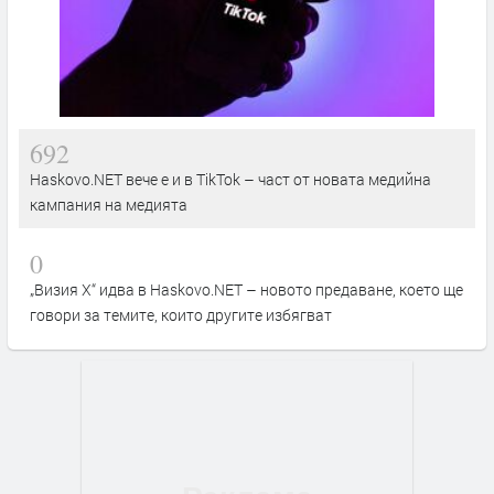
692
Haskovo.NET вече е и в TikTok – част от новата медийна
кампания на медията
0
„Визия Х“ идва в Haskovo.NET – новото предаване, което ще
говори за темите, които другите избягват