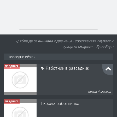
Трябва да се внимава с две неща - собствената глупост и
чуждата мъдрост. - Ерик Берн
Последни обяви
ПРЕДЛАГА
🌱 Работник в разсадник
преди 4 месеца
ПРЕДЛАГА
Търсим работничка