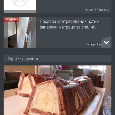
преди 11 месеца
ПРЕДЛАГА
Продава употребявани чисти и
запазени матраци за спални.
преди 1 година
ПРЕДЛАГА
Работа за общи работници
Случайна рецепта
преди 1 година
ПРЕДЛАГА
Първи поход "По стъпките на Ангел
Войвода"
преди 1 година