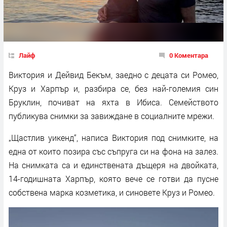
Лайф
0 Коментара
Виктория и Дейвид Бекъм, заедно с децата си Ромео,
Круз и Харпър и, разбира се, без най-големия син
Бруклин, почиват на яхта в Ибиса. Семейството
публикува снимки за завиждане в социалните мрежи.
„Щастлив уикенд“, написа Виктория под снимките, на
една от които позира със съпруга си на фона на залез.
На снимката са и единствената дъщеря на двойката,
14-годишната Харпър, която вече се готви да пусне
собствена марка козметика, и синовете Круз и Ромео.