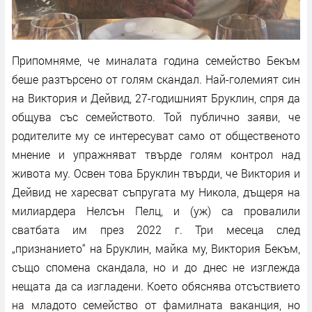
Припомняме, че миналата година семейство Бекъм
беше разтърсено от голям скандал. Най-големият син
на Виктория и Дейвид, 27-годишният Бруклин, спря да
общува със семейството. Той публично заяви, че
родителите му се интересуват само от общественото
мнение и упражняват твърде голям контрол над
живота му. Освен това Бруклин твърди, че Виктория и
Дейвид не харесват съпругата му Никола, дъщеря на
милиардера Нелсън Пелц, и (уж) са провалили
сватбата им през 2022 г. Три месеца след
„признанието“ на Бруклин, майка му, Виктория Бекъм,
също спомена скандала, но и до днес не изглежда
нещата да са изгладени. Което обяснява отсъствието
на младото семейство от фамилната ваканция, но