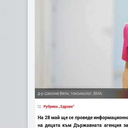
д-р Шасине Вели, токсиколог, ВМА
Рубрика „Здраве“
На 28 май ще се проведе информационна
на децата към Държавната агенция за 