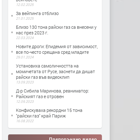
12.02.2025
За вейпинга отблизо
21.01.2025
Близо 130 тона райски газ са внесени у
нас през 2023 г.
22.03.2024
Новите дроги: Епидемия от зависимост,
все по-често срещана сред младите
29.01.2024
Установиха самоличността на
момичетата от Русе, заснети да дишат
райски газ във видеоклип
13.09.2023
Д-р Сибила Маринова, реаниматор:
Райският газ е отровен
12.09.2023
Конфискуваха рекордни 15 тона
"райски газ" край Париж
16.08.2022
Препоръчано видео