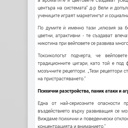
центъра на системата“ д-р Вели и допъл
учениците играят маркетингът и социалн
По думите ѝ именно тази „илюзия за бе
цветни, атрактивни - те създават впеч
никотина при вейповете се развива много 
Токсикологът подчерта, че вейповет
традиционните цигари, като той е под 
мозъчните рецептори. „Тези рецептори с
на пристрастяването."
Психични разстройства, паник атаки и аг
Една от най-сериозните опасности п
въздействието върху развиващия се мо
Виждаме психични и поведенчески отклон
концентрацията и вниманието."