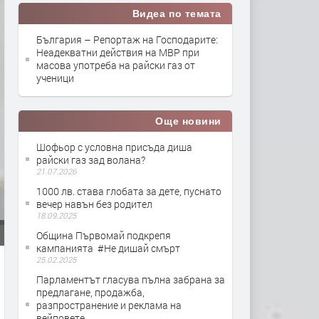
Видеа по темата
България – Репортаж на Господарите:
Неадекватни действия на МВР при
масова употреба на райски газ от
ученици
Още новини
Шофьор с условна присъда диша
райски газ зад волана?
21.07.2026
1000 лв. става глобата за дете, пуснато
вечер навън без родител
18.09.2025
Община Първомай подкрепя
кампанията #Не дишай смърт
25.02.2025
Парламентът гласува пълна забрана за
предлагане, продажба,
разпространение и реклама на
вейповете