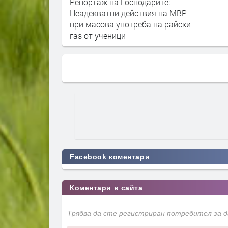
Репортаж на Господарите:
Неадекватни действия на МВР
при масова употреба на райски
газ от ученици
Facebook коментари
Коментари в сайта
Трябва да сте регистриран потребител за 