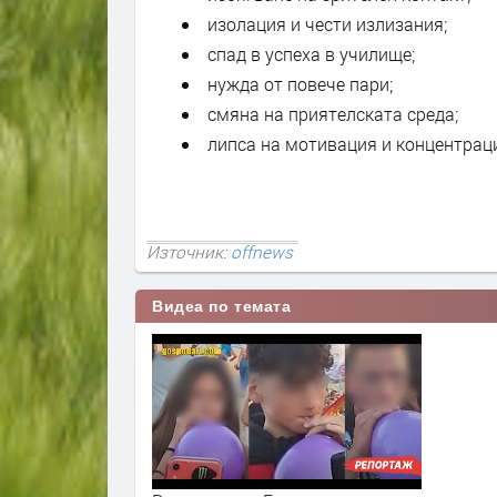
изолация и чести излизания;
спад в успеха в училище;
нужда от повече пари;
смяна на приятелската среда;
липса на мотивация и концентрац
Източник:
offnews
Видеа по темата