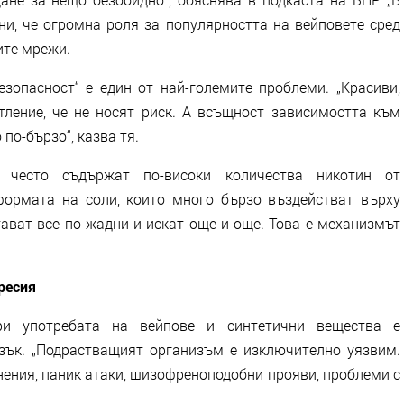
ни, че огромна роля за популярността на вейповете сред
ите мрежи.
зопасност“ е един от най-големите проблеми. „Красиви,
атление, че не носят риск. А всъщност зависимостта към
по-бързо“, казва тя.
е често съдържат по-високи количества никотин от
формата на соли, които много бързо въздействат върху
тават все по-жадни и искат още и още. Това е механизмът
ресия
ри употребата на вейпове и синтетични вещества е
зък. „Подрастващият организъм е изключително уязвим.
ения, паник атаки, шизофреноподобни прояви, проблеми с