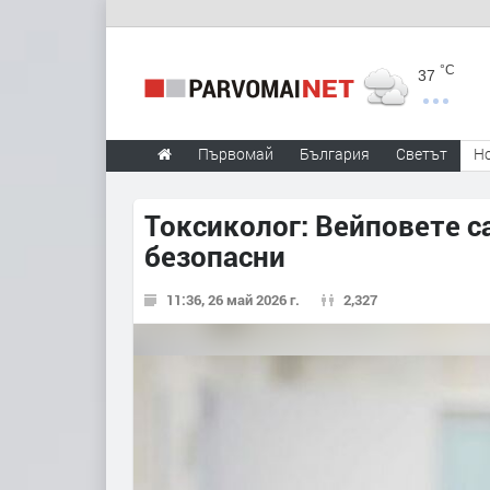
°C
37
Първомай
България
Светът
Н
Токсиколог: Вейповете с
безопасни
11:36, 26 май 2026 г.
2,327