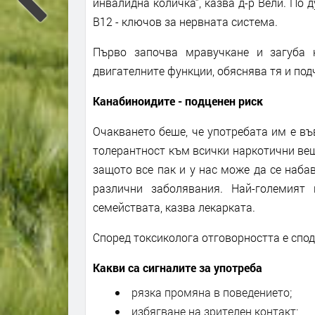
инвалидна количка“, казва д-р Вели. По 
B12 - ключов за нервната система.
Първо започва мравучкане и загуба 
двигателните функции, обяснява тя и под
Канабиноидите - подценен риск
Очакването беше, че употребата им е въ
толерантност към всички наркотични веще
защото все пак и у нас може да се набав
различни заболявания. Най-големият
семействата, казва лекарката.
Според токсиколога отговорността е спод
Какви са сигналите за употреба
рязка промяна в поведението;
избягване на зрителен контакт;