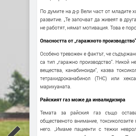
По думите на д-р Вели част от младите х
развитие. „Те започват да живеят в друг
не работят, нямат мотивация. Това е поро
Опасността от „гаражното производство
Особено тревожен е фактът, че съдържани
са тип „гаражно производство“. Никой н
вещества, канабиноиди“, казва токсик
тетрахидроканабинол (THC) или хекс
марихуаната.
Райският газ може да инвалидизира
Темата за райския газ също остава
общественото внимание, токсиколозите 
него. „Имаме пациенти с тежки невро