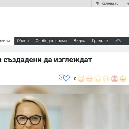
Календар
овини
Обяви
Свободно време
Видео
Градове
eTV
а създадени да изглеждат
0
0