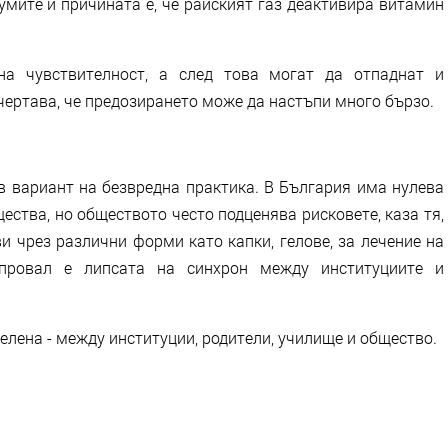
думите ѝ причината е, че райският газ деактивира витамин
на чувствителност, а след това могат да отпаднат и
чертава, че предозирането може да настъпи много бързо.
в вариант на безвредна практика. В България има нулева
ства, но обществото често подценява рисковете, каза тя,
и чрез различни форми като капки, гелове, за лечение на
 провал е липсата на синхрон между институциите и
елена - между институции, родители, училище и общество.