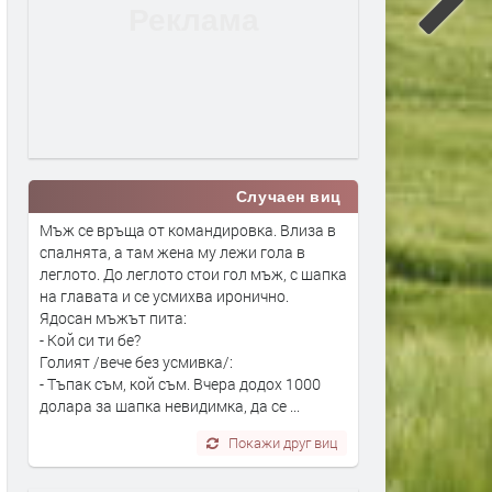
Случаен виц
Мъж се връща от командировка. Влиза в
спалнята, а там жена му лежи гола в
леглото. До леглото стои гол мъж, с шапка
на главата и се усмихва иронично.
Ядосан мъжът пита:
- Кой си ти бе?
Голият /вече без усмивка/:
- Тъпак съм, кой съм. Вчера додох 1000
долара за шапка невидимка, да се ...
Покажи друг виц