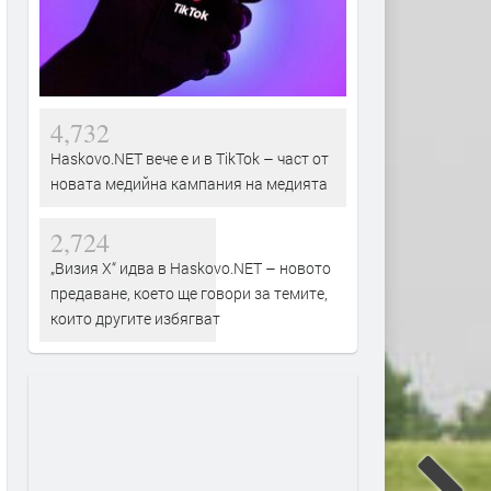
4,732
Haskovo.NET вече е и в TikTok – част от
новата медийна кампания на медията
2,724
„Визия Х“ идва в Haskovo.NET – новото
предаване, което ще говори за темите,
които другите избягват