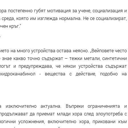
ора постепенно губят мотивация за учене, социализация и
а среда, която им изглежда нормална. Не се социализират,
чен кръг."
"
ето на много устройства остава неясно. „Вейповете често
е знае какво точно съдържат – тежки метали, синтетични
ологът и предупреждава, че някои устройства съдържат
ахидроканабинол - вещества с действие, подобно на
 изключително актуална. Въпреки ограниченията и
продължават да приемат млади хора след злоупотреба с
логични усложнения, включително хора, приковани към