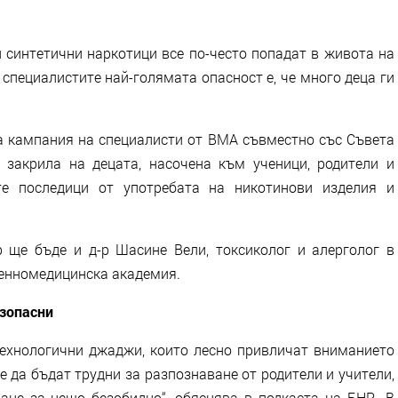
и синтетични наркотици все по-често попадат в живота на
 специалистите най-голямата опасност е, че много деца ги
 кампания на специалисти от ВМА съвместно със Съвета
закрила на децата, насочена към ученици, родители и
те последици от употребата на никотинови изделия и
 ще бъде и д-р Шасине Вели, токсиколог и алерголог в
оенномедицинска академия.
езопасни
технологични джаджи, които лесно привличат вниманието
че да бъдат трудни за разпознаване от родители и учители,
ане за нещо безобидно“, обяснява в подкаста на БНР „В