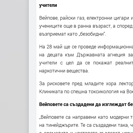
учители
Вейпове, райски газ, електронни цигари 
учениците още в ранна възраст, а според
възприемат като „безобидни“.
На 28 май ще се проведе информационна
на децата към Държавната агнеция за 
учители с цел да се покажат реални
наркотични вещества.
За рисковете пред младите хора лектор
Клиниката по спешна токсикология на В
Вейповете са създадени да изглеждат б
„Вейповете са направени като модерни 
на тинейджърите. Те са създадени така, 
а ароматите и цветовете създават усещ