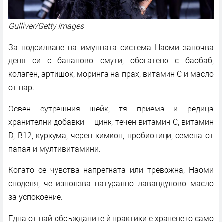
Gulliver/Getty Images
За подсилване на имунната система Наоми започва
деня си с бананово смути, обогатено с баобаб,
колаген, артишок, моринга на прах, витамин C и масло
от нар.
Освен сутрешния шейк, тя приема и редица
хранителни добавки – цинк, течен витамин C, витамин
D, B12, куркума, черен кимион, пробиотици, семена от
папая и мултивитамини.
Когато се чувства напрегната или тревожна, Наоми
споделя, че използва натурално лавандулово масло
за успокоение.
Една от най-обсъжданите ѝ практики е храненето само