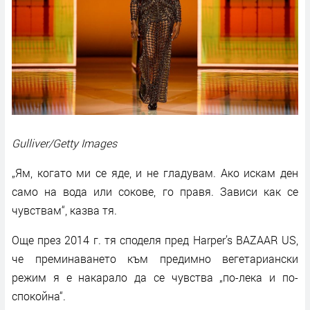
Gulliver/Getty Images
„Ям, когато ми се яде, и не гладувам. Ако искам ден
само на вода или сокове, го правя. Зависи как се
чувствам“, казва тя.
Още през 2014 г. тя споделя пред Harper’s BAZAAR US,
че преминаването към предимно вегетариански
режим я е накарало да се чувства „по-лека и по-
спокойна“.