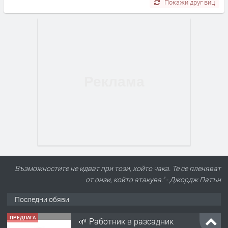
Покажи друг виц
Възможностите не идват при този, който чака. Те се пленяват
от онзи, който атакува." - Джордж Патън
Последни обяви
ПРЕДЛАГА
🌱 Работник в разсадник