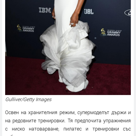
Gulliver/Getty Images
Освен на хранителния режим, супермоделът държи и
на редовните тренировки. Тя предпочита упражнения
с ниско натоварване, пилатес и тренировки със