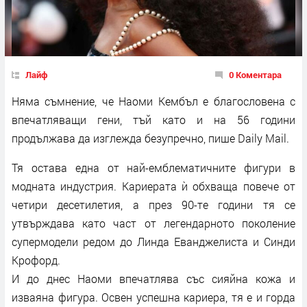
Лайф
0 Коментара
Няма съмнение, че Наоми Кембъл е благословена с
впечатляващи гени, тъй като и на 56 години
продължава да изглежда безупречно, пише Daily Mail.
Тя остава една от най-емблематичните фигури в
модната индустрия. Кариерата ѝ обхваща повече от
четири десетилетия, а през 90-те години тя се
утвърждава като част от легендарното поколение
супермодели редом до Линда Еванджелиста и Синди
Крофорд.
И до днес Наоми впечатлява със сияйна кожа и
изваяна фигура. Освен успешна кариера, тя е и горда