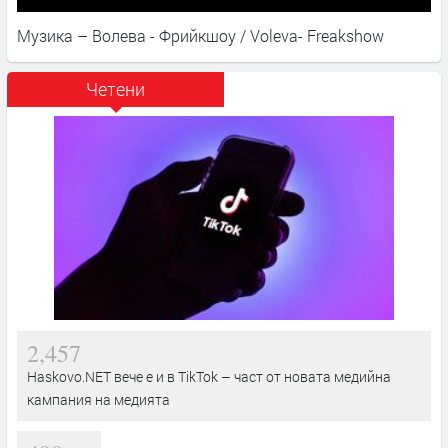
Музика – Волева - Фрийкшоу / Voleva- Freakshow
Четени
2,457
Haskovo.NET вече е и в TikTok – част от новата медийна
кампания на медията