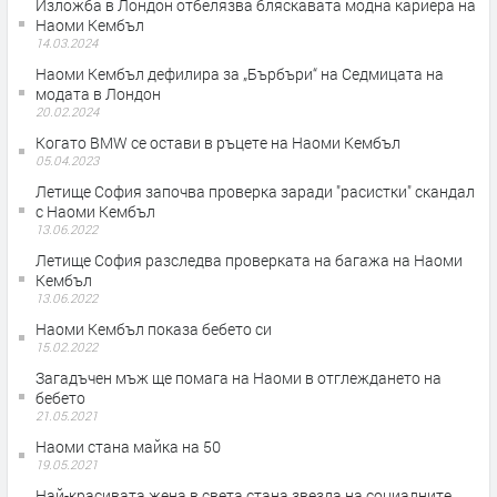
Изложба в Лондон отбелязва бляскавата модна кариера на
Наоми Кембъл
14.03.2024
Наоми Кембъл дефилира за „Бърбъри“ на Седмицата на
модата в Лондон
20.02.2024
Когато BMW се остави в ръцете на Наоми Кембъл
05.04.2023
Летище София започва проверка заради "расистки" скандал
с Наоми Кембъл
13.06.2022
Летище София разследва проверката на багажа на Наоми
Кембъл
13.06.2022
Наоми Кембъл показа бебето си
15.02.2022
Загадъчен мъж ще помага на Наоми в отглеждането на
бебето
21.05.2021
Наоми стана майка на 50
19.05.2021
Най-красивата жена в света стана звезда на социалните