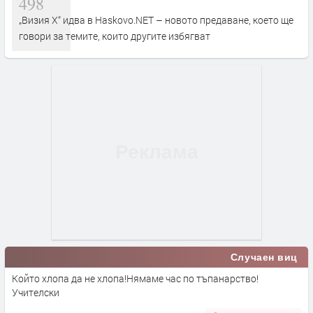
498
„Визия Х“ идва в Haskovo.NET – новото предаване, което ще
говори за темите, които другите избягват
Случаен виц
Който хлопа да не хлопа!Нямаме час по тъпанарство!
Учителски