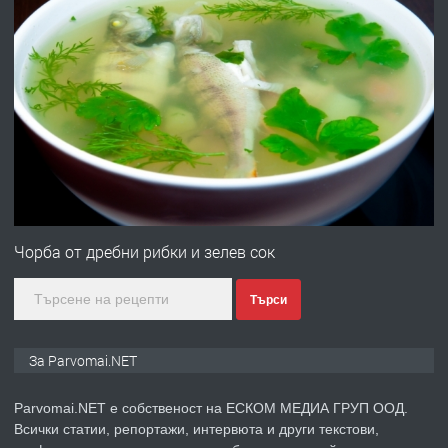
преди 1 година
ПРЕДЛАГА
Първи поход "По стъпките на Ангел
Войвода"
преди 1 година
ПРЕДЛАГА
Монтажник на малки детайли за
медицинската индустрия
Чорба от дребни рибки и зелев сок
Търси
преди 1 година
ПРЕДЛАГА
Уроци по Математика
За Parvomai.NET
Parvomai.NET е собственост на ЕСКОМ МЕДИА ГРУП ООД.
Всички статии, репортажи, интервюта и други текстови,
преди 1 година