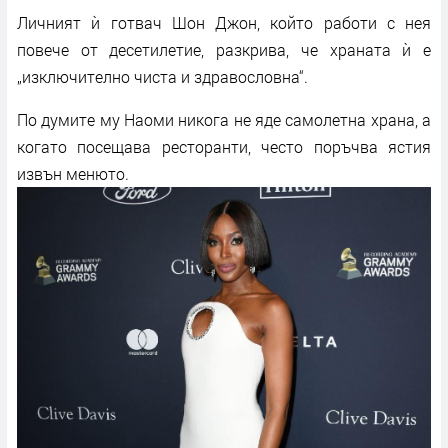
Личният ѝ готвач Шон Джон, който работи с нея
повече от десетилетие, разкрива, че храната ѝ е
„изключително чиста и здравословна“.
По думите му Наоми никога не яде самолетна храна, а
когато посещава ресторанти, често поръчва ястия
извън менюто.