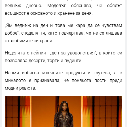
веднъж дневно. Моделът обяснява, че обядът
всъщност е основното ѝ хранене за деня.
„Ям веднъж на ден и това ме кара да се чувствам
добре“, споделя тя, като подчертава, че не се лишава
от любимите си храни.
Неделята е нейният „ден за удоволствия“, в който си
позволява десерти, торти и пудинги.
Наоми избягва млечните продукти и глутена, а в
миналото е признавала, че понякога пости преди
модни ревюта.