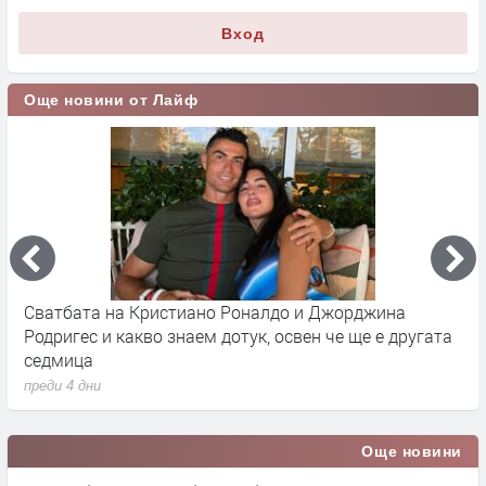
Вход
Още новини от Лайф
Сватбата на Кристиано Роналдо и Джорджина
Д
Родригес и какво знаем дотук, освен че ще е другата
Р
седмица
п
преди 4 дни
Още новини