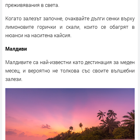
преживявания в света.
Когато залезът започне, очаквайте дълги сенки върху
лимоновите горички и скали, които се обагрят в
нюанси на наситена кайсия.
Малдиви
Малдивите са най-известни като дестинация за меден
месец, и вероятно не толкова със своите вълшебни
залези.