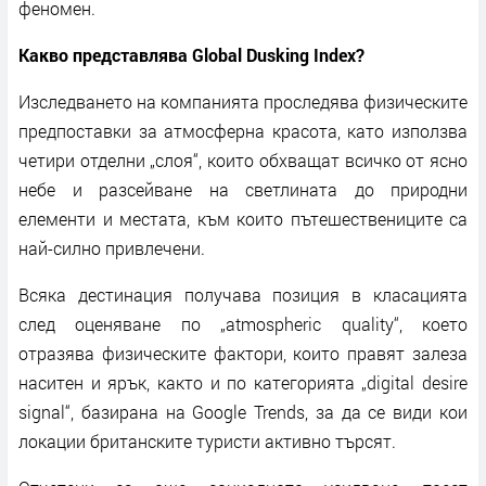
феномен.
Какво представлява Global Dusking Index?
Изследването на компанията проследява физическите
предпоставки за атмосферна красота, като използва
четири отделни „слоя“, които обхващат всичко от ясно
небе и разсейване на светлината до природни
елементи и местата, към които пътешествениците са
най-силно привлечени.
Всяка дестинация получава позиция в класацията
след оценяване по „atmospheric quality“, което
отразява физическите фактори, които правят залеза
наситен и ярък, както и по категорията „digital desire
signal“, базирана на Google Trends, за да се види кои
локации британските туристи активно търсят.