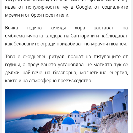
идва от популярността му в Google, от социалните
мрежи и от броя посетители.
Всяка година хиляди хора застават на
емблематичната калдера на Санторини и наблюдават
как белосаните сгради придобиват по-мрачни нюанси.
Това е ежедневен ритуал, познат на пътуващите от
години, а проучването установява, че магията тук се
дължи най-вече на безспорна, магнетична енергия,
както и на атмосферно превъзходство.