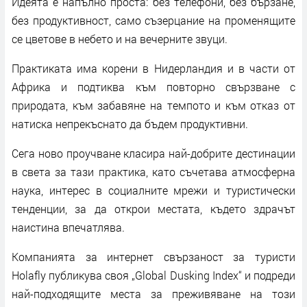
Идеята е напълно проста: без телефони, без бързане,
без продуктивност, само съзерцание на променящите
се цветове в небето и на вечерните звуци.
Практиката има корени в Нидерландия и в части от
Африка и подтиква към повторно свързване с
природата, към забавяне на темпото и към отказ от
натиска непрекъснато да бъдем продуктивни.
Сега ново проучване класира най-добрите дестинации
в света за тази практика, като съчетава атмосферна
наука, интерес в социалните мрежи и туристически
тенденции, за да открои местата, където здрачът
наистина впечатлява.
Компанията за интернет свързаност за туристи
Holafly публикува своя „Global Dusking Index“ и подреди
най-подходящите места за преживяване на този