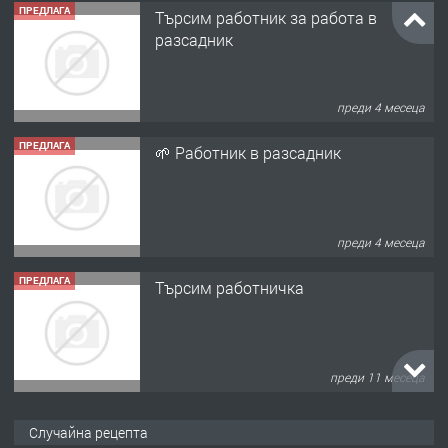
ПРЕДЛАГА
🌱 Работник в разсадник
преди 4 месеца
ПРЕДЛАГА
Търсим работничка
преди 11 месеца
ПРЕДЛАГА
Продава употребявани чисти и
запазени матраци за спални.
преди 1 година
ПРЕДЛАГА
Работа за общи работници
Случайна рецепта