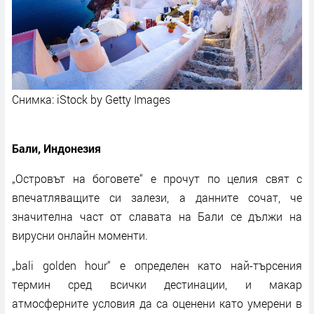
Снимка: iStock by Getty Images
Бали, Индонезия
„Островът на боговете“ е прочут по целия свят с
впечатляващите си залези, а данните сочат, че
значителна част от славата на Бали се дължи на
вирусни онлайн моменти.
„bali golden hour“ е определен като най-търсения
термин сред всички дестинации, и макар
атмосферните условия да са оценени като умерени в