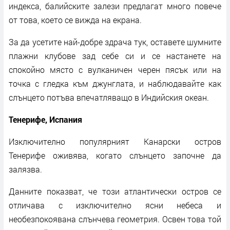
индекса, балийските залези предлагат много повече
от това, което се вижда на екрана.
За да усетите най-добре здрача тук, оставете шумните
плажни клубове зад себе си и се настанете на
спокойно място с вулканичен черен пясък или на
точка с гледка към джунглата, и наблюдавайте как
слънцето потъва впечатляващо в Индийския океан.
Тенерифе, Испания
Изключително популярният Канарски остров
Тенерифе оживява, когато слънцето започне да
залязва.
Данните показват, че този атлантически остров се
отличава с изключително ясни небеса и
необезпокоявана слънчева геометрия. Освен това той