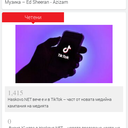
Музика – Ed Sheeran - Azizam
Четени
1,415
Haskovo.NET вече е и в TikTok – част от новата медийна
кампания на медията
0
„Визия Х“ идва в Haskovo.NET – новото предаване, което ще