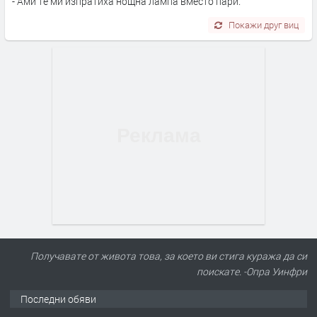
- Ами те ми изпратиха нощна лампа вместо пари.
Покажи друг виц
Получавате от живота това, за което ви стига куража да си
поискате. -Опра Уинфри
Последни обяви