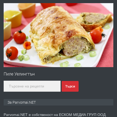
преди 1 година
ПРЕДЛАГА
Първи поход "По стъпките на Ангел
Войвода"
преди 1 година
ПРЕДЛАГА
Монтажник на малки детайли за
медицинската индустрия
Пиле Уелингтън
Търси
преди 1 година
ПРЕДЛАГА
Уроци по Математика
За Parvomai.NET
Parvomai.NET е собственост на ЕСКОМ МЕДИА ГРУП ООД.