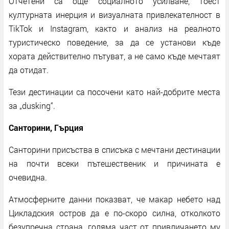
Отчетени са още социалното усилване, тоест
културната инерция и визуалната привлекателност в
TikTok и Instagram, както и анализ на реалното
туристическо поведение, за да се установи къде
хората действително пътуват, а не само къде мечтаят
да отидат.
Тези дестинации са посочени като най-добрите места
за „dusking“.
Санторини, Гърция
Санторини присъства в списъка с мечтани дестинации
на почти всеки пътешественик и причината е
очевидна.
Атмосферните данни показват, че макар небето над
Цикладския остров да е по-скоро силна, отколкото
безупречна страна, голяма част от привличането му