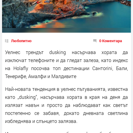
Любопитно
0 Коментара
Уелнес трендът dusking насърчава хората да
изключат телефоните и да гледат залеза, като индекс
на Holafly посочва топ дестинации Сантorini, Бали,
Тенерифе, Амалфи и Малдивите
Най-новата тенденция в уелнес пътуванията, известна
като „dusking“, насърчава хората в края на деня да
излязат навън и просто да наблюдават как светът
постепенно се забавя, докато дневната светлина
избледнява и слънцето залязва.