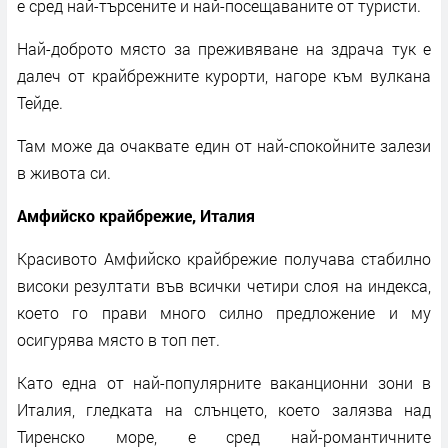
е сред най-търсените и най-посещаваните от туристи.
Най-доброто място за преживяване на здрача тук е
далеч от крайбрежните курорти, нагоре към вулкана
Тейде.
Там може да очаквате един от най-спокойните залези
в живота си.
Амфийско крайбрежие, Италия
Красивото Амфийско крайбрежие получава стабилно
високи резултати във всички четири слоя на индекса,
което го прави много силно предложение и му
осигурява място в топ пет.
Като една от най-популярните ваканционни зони в
Италия, гледката на слънцето, което залязва над
Тиренско море, е сред най-романтичните