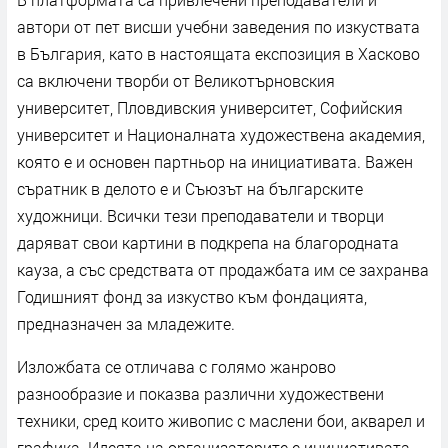
автори от пет висши учебни заведения по изкуствата
в България, като в настоящата експозиция в Хасково
са включени творби от Великотърновския
университет, Пловдивския университет, Софийския
университет и Националната художествена академия,
която е и основен партньор на инициативата. Важен
съратник в делото е и Съюзът на българските
художници. Всички тези преподаватели и творци
даряват свои картини в подкрепа на благородната
кауза, а със средствата от продажбата им се захранва
Годишният фонд за изкуство към фондацията,
предназначен за младежите.
Изложбата се отличава с голямо жанрово
разнообразие и показва различни художествени
техники, сред които живопис с маслени бои, акварел и
графика. Идеята на организаторите е инициативата