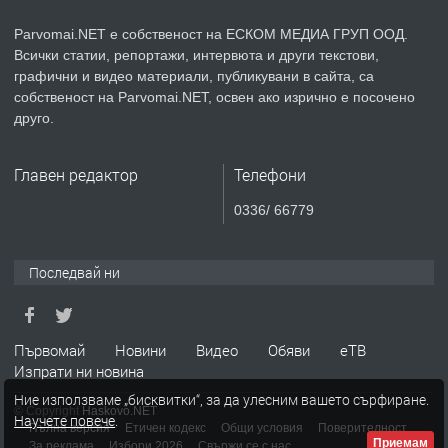
Parvomai.NET е собственост на ЕСКОМ МЕДИА ГРУП ООД.
Всички статии, репортажи, интервюта и други текстови,
преди 1 година
графични и видео материали, публикувани в сайта, са
собственост на Parvomai.NET, освен ако изрично е посочено
ПРЕДЛАГА
Продавам апартамент - гр.
друго.
Първомай
Главен редактор
Телефони
преди 1 година
0336/ 66779
ТЪРСИ
Търсим работник
Последвай ни
преди 1 година
Първомай
Новини
Видео
Обяви
еТВ
Изпрати ни новина
ПРЕДЛАГА
Търсим работник за работа в
Ние използваме „бисквитки“, за да улесним вашето сърфиране.
разсадник
© Copyright
Haskovo.NET
Научете повече
.
Пълна версия
Етичен кодекс
Общи условия
Поверителност
Приемам
За реклама
Избори 2026
Свържи се с нас