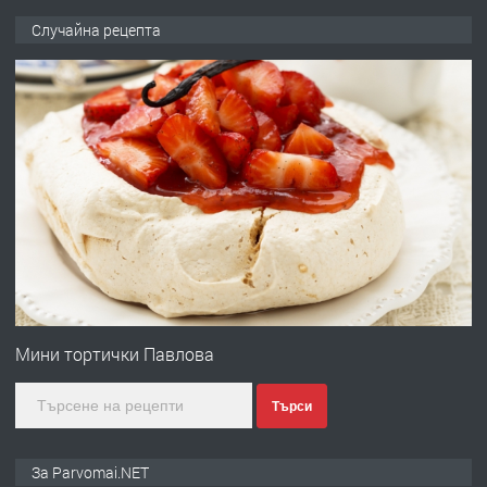
ПРЕДЛАГА
Работа за общи работници
Случайна рецепта
преди 1 година
ПРЕДЛАГА
Първи поход "По стъпките на Ангел
Войвода"
преди 1 година
ПРЕДЛАГА
Монтажник на малки детайли за
медицинската индустрия
Мини тортички Павлова
Търси
преди 1 година
ПРЕДЛАГА
Уроци по Математика
За Parvomai.NET