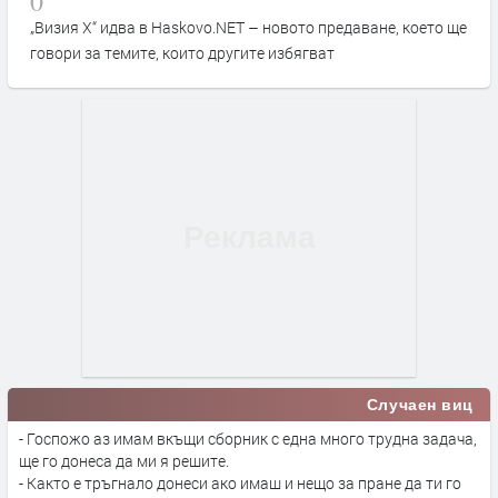
0
„Визия Х“ идва в Haskovo.NET – новото предаване, което ще
говори за темите, които другите избягват
Случаен виц
- Госпожо аз имам вкъщи сборник с една много трудна задача,
ще го донеса да ми я решите.
- Както е тръгнало донеси ако имаш и нещо за пране да ти го