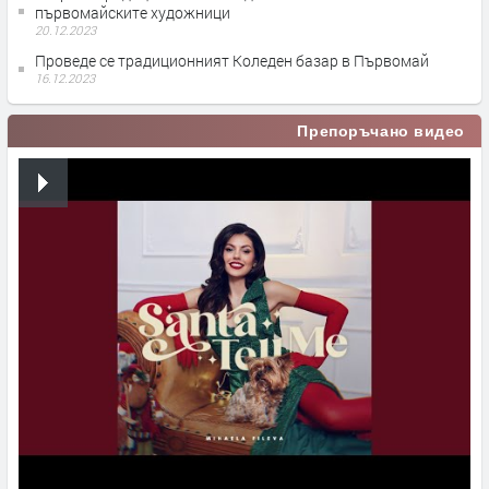
първомайските художници
20.12.2023
Проведе се традиционният Коледен базар в Първомай
16.12.2023
Препоръчано видео