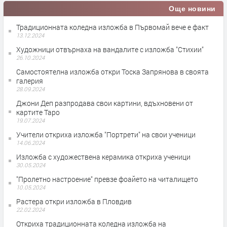
Още новини
Традиционната коледна изложба в Първомай вече е факт
13.12.2024
Художници отвърнаха на вандалите с изложба "Стихии"
26.10.2024
Самостоятелна изложба откри Тоска Запрянова в своята
галерия
28.09.2024
Джони Деп разпродава свои картини, вдъхновени от
картите Таро
19.07.2024
Учители откриха изложба "Портрети" на свои ученици
14.06.2024
Изложба с художествена керамика откриха ученици
30.05.2024
"Пролетно настроение" превзе фоайето на читалището
10.05.2024
Растера откри изложба в Пловдив
22.02.2024
Откриха традиционната коледна изложба на