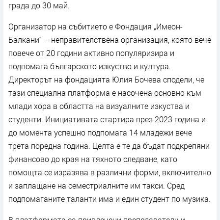
града до 30 май.
Организатор на събитието е Фондация „Имеон-
Балкани“ – неправителствена организация, която вече
повече от 20 години активно популяризира и
подпомага българското изкуство и култура.
Директорът на фондацията Юлия Бочева сподели, че
тази специална платформа е насочена основно към
млади хора в областта на визуалните изкуства и
студенти. Инициативата стартира през 2023 година и
до момента успешно подпомага 14 младежи вече
трета поредна година. Целта е те да бъдат подкрепяни
финансово до края на тяхното следване, като
помощта се изразява в различни форми, включително
и заплащане на семестриалните им такси. Сред
подпомаганите таланти има и един студент по музика.
В платформата са привлечени преподаватели и