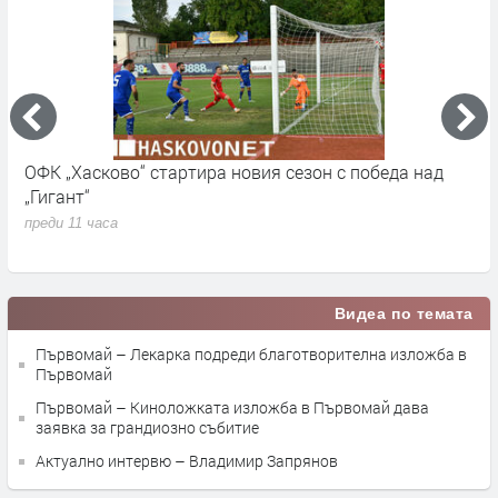
ОФК „Хасково“ стартира новия сезон с победа над
П
„Гигант“
и
М
преди 11 часа
п
Видеа по темата
Първомай – Лекарка подреди благотворителна изложба в
Първомай
Първомай – Киноложката изложба в Първомай дава
заявка за грандиозно събитие
Актуално интервю – Владимир Запрянов