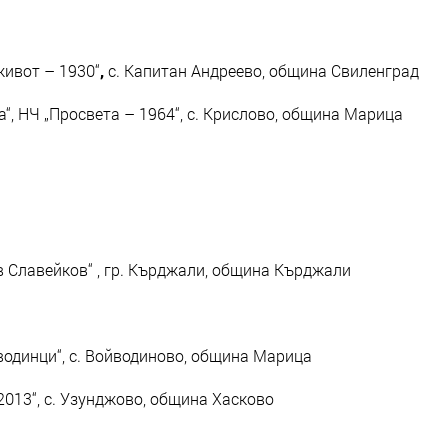
живот – 1930“
,
с. Капитан Андреево, община Свиленград
а“, НЧ „Просвета – 1964“, с. Крислово, община Марица
в Славейков“ , гр. Кърджали, община Кърджали
водинци“, с. Войводиново, община Марица
 2013“, с. Узунджово, община Хасково