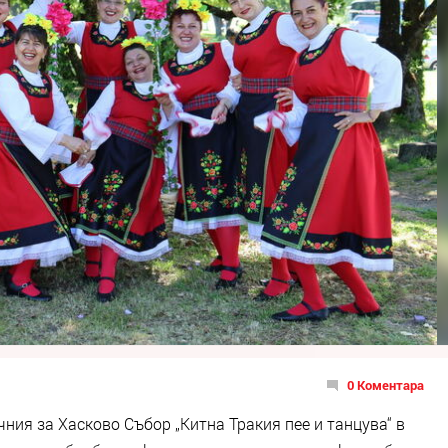
0 Коментара
ия за Хасково Събор „Китна Тракия пее и танцува“ в