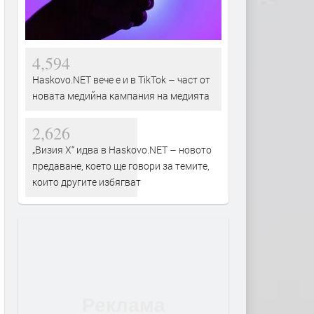
4,594
Haskovo.NET вече е и в TikTok – част от
новата медийна кампания на медията
2,626
„Визия Х“ идва в Haskovo.NET – новото
предаване, което ще говори за темите,
които другите избягват