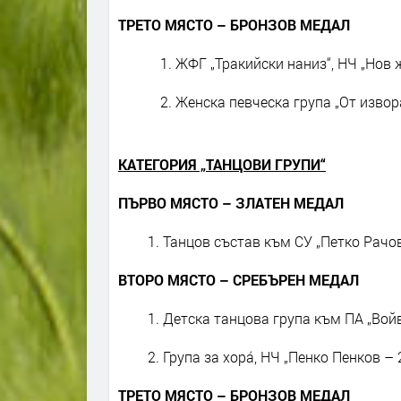
ТРЕТО МЯСТО – БРОНЗОВ МЕДАЛ
1. ЖФГ „Тракийски наниз“, НЧ „Нов 
2. Женска певческа група „От извор
КАТЕГОРИЯ „ТАНЦОВИ ГРУПИ“
ПЪРВО МЯСТО – ЗЛАТЕН МЕДАЛ
Танцов състав към СУ „Петко Рачо
ВТОРО МЯСТО – СРЕБЪРЕН МЕДАЛ
Детска танцова група към ПА „Вой
Група за хора́, НЧ „Пенко Пенков –
ТРЕТО МЯСТО – БРОНЗОВ МЕДАЛ