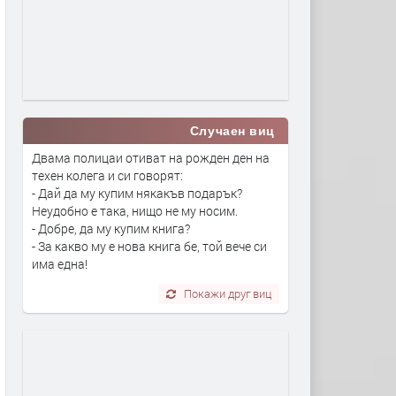
Случаен виц
Двама полицаи отиват на рожден ден на
техен колега и си говорят:
- Дай да му купим някакъв подарък?
Неудобно е така, нищо не му носим.
- Добре, да му купим книга?
- За какво му е нова книга бе, той вече си
има една!
Покажи друг виц