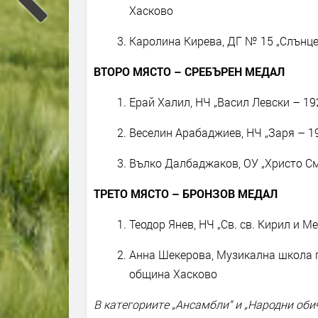
Хасково
Каролина Кирева, ДГ № 15 „Слънце“
ВТОРО МЯСТО – СРЕБЪРЕН МЕДАЛ
Ерай Халил, НЧ „Васил Левски – 192
Веселин Арабаджиев, НЧ „Заря – 19
Вълко Далбаджаков, ОУ „Христо См
ТРЕТО МЯСТО – БРОНЗОВ МЕДАЛ
Теодор Янев, НЧ „Св. св. Кирил и М
Анна Шекерова, Музикална школа по
община Хасково
В категориите „Ансамбли“ и „Народни оби