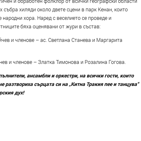
тичен и обработен фолклор от всички географски области
х събра хиляди около двете сцени в парк Кенан, които
 народни хора. Наред с веселието се проведе и
тниците бяха оценявани от жури в състав:
йчев и членове – ас. Светлана Станева и Маргарита
Енев и членове – Златка Тимонова и Розалина Гогова.
ълнители, ансамбли и оркестри, на всички гости, които
че разтвориха сърцата си на „Китна Тракия пее и танцува“
рския дух!