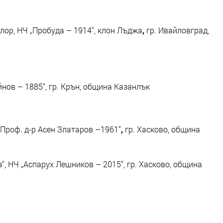
лор, НЧ „Пробуда – 1914“, клон Лъджа
,
гр. Ивайловград,
нов – 1885“, гр. Крън, община Казанлък
„Проф. д-р Асен Златаров –1961“
,
гр. Хасково, община
“, НЧ „Аспарух Лешников – 2015“, гр. Хасково, община