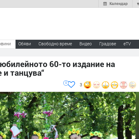
Календар
овини
Обяви
Свободно време
Видео
Градове
eTV
 юбилейното 60-то издание на
 и танцува“
0
3