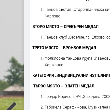
Танцов състав „Старопланинска кит
Карлово
ВТОРО МЯСТО – СРЕБЪРЕН МЕДАЛ
Танцов клуб „Веселие, гр. Елхово,
ТРЕТО МЯСТО – БРОНЗОВ МЕДАЛ
Фолклорна танцова група „Ивановци
Харманли
КАТЕГОРИЯ „ИНДИВИДУАЛНИ ИЗПЪЛНИ
ПЪРВО МЯСТО – ЗЛАТЕН МЕДАЛ
Теодор Борисов, НЧ „Звездица-200
Габриела Серафимова, Музикална ш