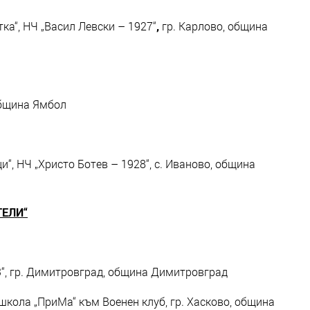
ка“, НЧ „Васил Левски – 1927“
,
гр. Карлово, община
 община Ямбол
“, НЧ „Христо Ботев – 1928“, с. Иваново, община
ТЕЛИ“
3“, гр. Димитровград, община Димитровград
кола „ПриМа“ към Военен клуб, гр. Хасково, община