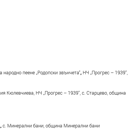
 народно пеене „Родопски звънчета“
,
НЧ „Прогрес – 1939“,
я Кюлевчиева, НЧ „Прогрес – 1939“, с. Старцево, община
“
,
с. Минерални бани, община Минерални бани