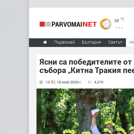
°C
38
Първомай
България
Светът
Н
Ясни са победителите от
събора „Китна Тракия пее
12:57, 18 май 2026 г.
4,270